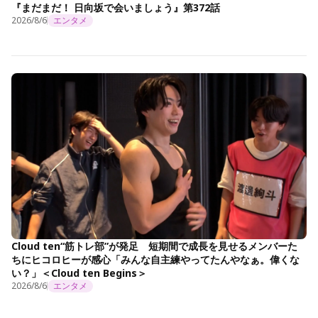
『まだまだ！ 日向坂で会いましょう』第372話
2026/8/6
エンタメ
Cloud ten“筋トレ部”が発足 短期間で成長を見せるメンバーた
ちにヒコロヒーが感心「みんな自主練やってたんやなぁ。偉くな
い？」＜Cloud ten Begins＞
2026/8/6
エンタメ