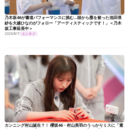
乃木坂46が書道パフォーマンスに挑む…頭から墨を被った池田瑛
紗を大越ひなのがフォロー「アーティスティックです！」＜乃木
坂工事延長中＞
2026/8/7
エンタメ
カンニング村山誕生？！ 櫻坂46・村山美羽のうっかりミスに「素