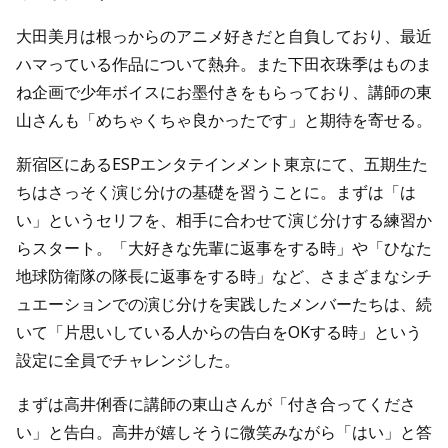
大田美月は根っからのアニメ好きだと自負しており、最近
ハマっている作品について熱弁。また下田衣珠季はものま
ね企画で少年ボイスにお墨付きをもらっており、講師の東
山さんも「めちゃくちゃ良かったです」と期待を寄せる。
新宿区にあるESPエンタテインメント東京にて、五期生た
ちはさっそく演じ分けの基礎を習うことに。まずは「は
い」というセリフを、相手に合わせて演じ分けする練習か
らスタート。「大好きな先輩に返事をする時」や「ひなた
地球防衛隊の隊長に返事をする時」など、さまざまなシチ
ュエーションでの演じ分けを実践したメンバーたちは、続
いて「片思いしている人からの告白をOKする時」という
設定に全員でチャレンジした。
まずは高井俐香に講師の東山さんが「付き合ってくださ
い」と告白。高井が嬉しそうに微笑みながら「はい」と答