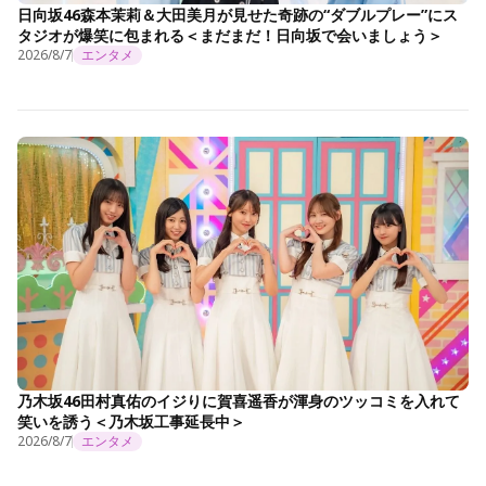
日向坂46森本茉莉＆大田美月が見せた奇跡の“ダブルプレー”にス
タジオが爆笑に包まれる＜まだまだ！日向坂で会いましょう＞
2026/8/7
エンタメ
乃木坂46田村真佑のイジりに賀喜遥香が渾身のツッコミを入れて
笑いを誘う＜乃木坂工事延長中＞
2026/8/7
エンタメ