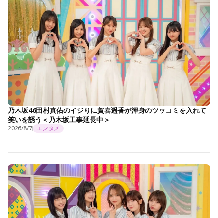
乃木坂46田村真佑のイジりに賀喜遥香が渾身のツッコミを入れて
笑いを誘う＜乃木坂工事延長中＞
2026/8/7
エンタメ