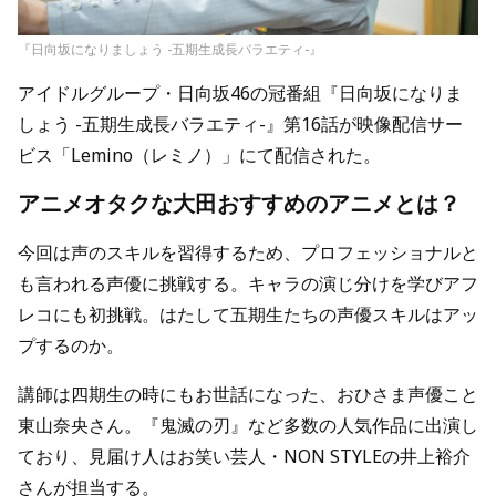
『日向坂になりましょう -五期生成長バラエティ-』
アイドルグループ・日向坂46の冠番組『日向坂になりま
しょう -五期生成長バラエティ-』第16話が映像配信サー
ビス「Lemino（レミノ）」にて配信された。
アニメオタクな大田おすすめのアニメとは？
今回は声のスキルを習得するため、プロフェッショナルと
も言われる声優に挑戦する。キャラの演じ分けを学びアフ
レコにも初挑戦。はたして五期生たちの声優スキルはアッ
プするのか。
講師は四期生の時にもお世話になった、おひさま声優こと
東山奈央さん。『鬼滅の刃』など多数の人気作品に出演し
ており、見届け人はお笑い芸人・NON STYLEの井上裕介
さんが担当する。