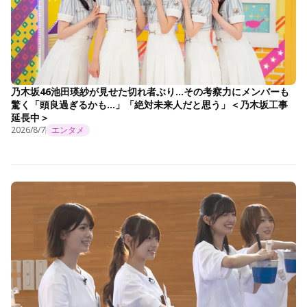
乃木坂46池田瑛紗が見せた切れ者ぶり…その考察力にメンバーも
驚く「頭良過ぎるかも…」「絶対未来人だと思う」＜乃木坂工事
延長中＞
2026/8/7
エンタメ