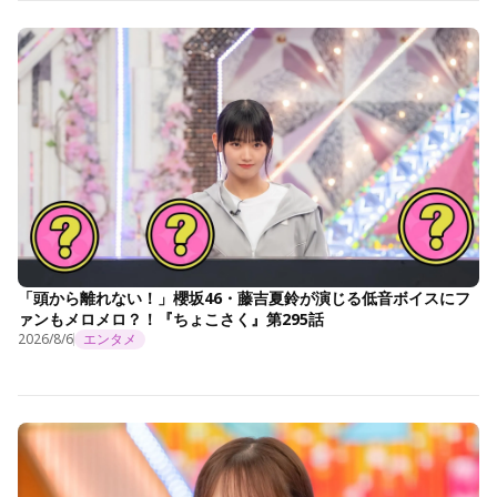
「頭から離れない！」櫻坂46・藤吉夏鈴が演じる低音ボイスにフ
ァンもメロメロ？！『ちょこさく』第295話
2026/8/6
エンタメ