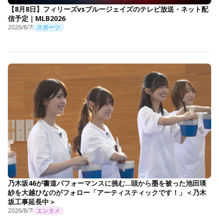
【8月8日】フィリーズvsブルージェイズのテレビ放送・ネット配
信予定｜MLB2026
2026/8/7
スポーツ
乃木坂46が書道パフォーマンスに挑む…頭から墨を被った池田瑛
紗を大越ひなのがフォロー「アーティスティックです！」＜乃木
坂工事延長中＞
2026/8/7
エンタメ