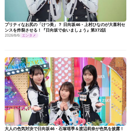
プリティなお尻の「けつ美」？ 日向坂46・上村ひなのが大喜利セ
ンスを炸裂させる！『日向坂で会いましょう』第372話
2026/8/6
エンタメ
大人の色気対決で日向坂46・石塚瑶季＆渡辺莉奈が色気を披露！