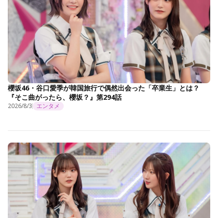
櫻坂46・谷口愛季が韓国旅行で偶然出会った「卒業生」とは？
『そこ曲がったら、櫻坂？』第294話
2026/8/3
エンタメ