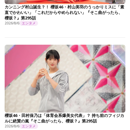
カンニング村山誕生？！ 櫻坂46・村山美羽のうっかりミスに「素
直でかわいい」「これだからやめられない」『そこ曲がったら、
櫻坂？』第295話
2026/8/6
エンタメ
櫻坂46・田村保乃は「体育会系爆美女代表」？ 持ち前のフィジカ
ルに絶賛の嵐『そこ曲がったら、櫻坂？』第295話
2026/8/6
エンタメ