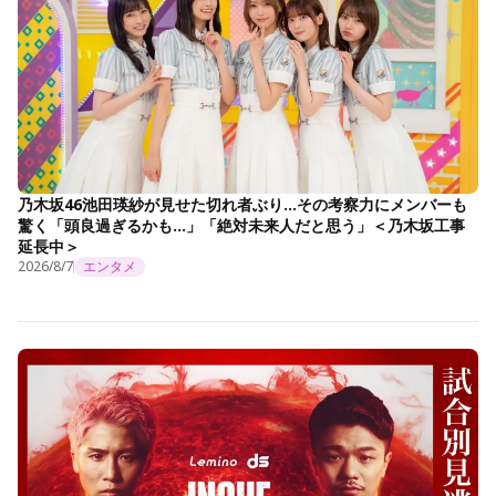
乃木坂46池田瑛紗が見せた切れ者ぶり…その考察力にメンバーも
驚く「頭良過ぎるかも…」「絶対未来人だと思う」＜乃木坂工事
延長中＞
2026/8/7
エンタメ