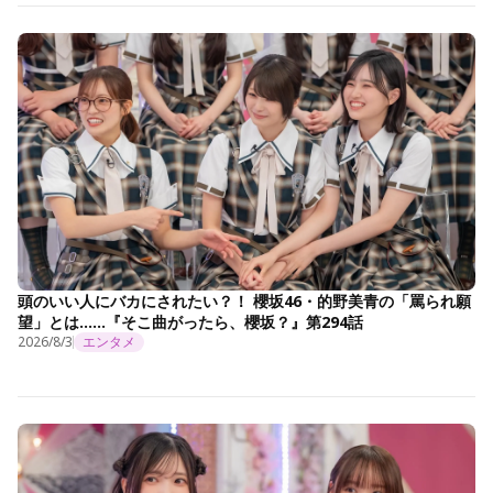
頭のいい人にバカにされたい？！ 櫻坂46・的野美青の「罵られ願
望」とは……『そこ曲がったら、櫻坂？』第294話
2026/8/3
エンタメ