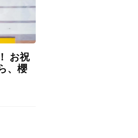
！ お祝
ら、櫻