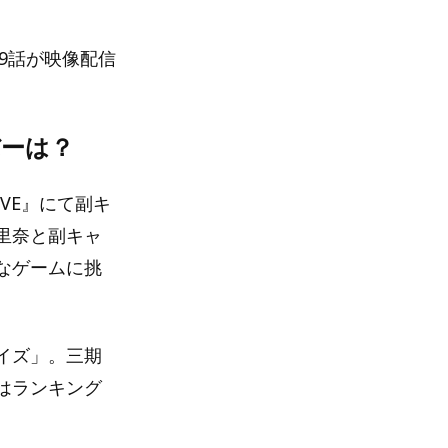
9話が映像配信
バーは？
LIVE』にて副キ
里奈と副キャ
なゲームに挑
イズ」。三期
はランキング