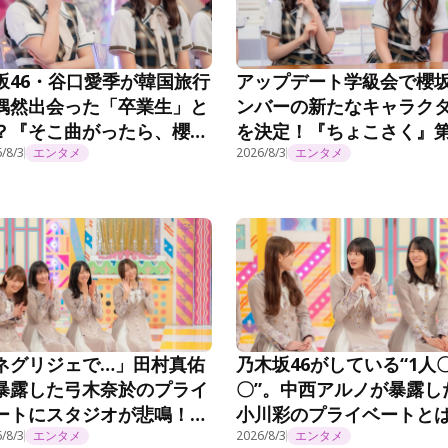
坂46・谷口愛季が韓国旅行
アップデート学級会で櫻
偶然出会った「卒業生」と
ンバーの新たなキャラク
？『そこ曲がったら、櫻
を決定！『ちょこさく』
？』第294話
/8/3
エンタメ
294話
2026/8/3
エンタメ
ネグリジェで…」田村真佑
乃木坂46がしている“1人
暴露した弓木奈於のプライ
〇”。中西アルノが暴露し
ートにスタジオが悲鳴！？
小川彩のプライベートと
乃木坂工事延長中』#570
/8/3
エンタメ
『乃木坂工事延長中』#57
2026/8/3
エンタメ