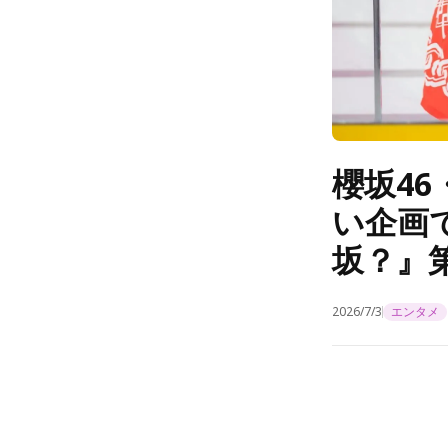
櫻坂4
い企画
坂？』第
2026/7/3
エンタメ