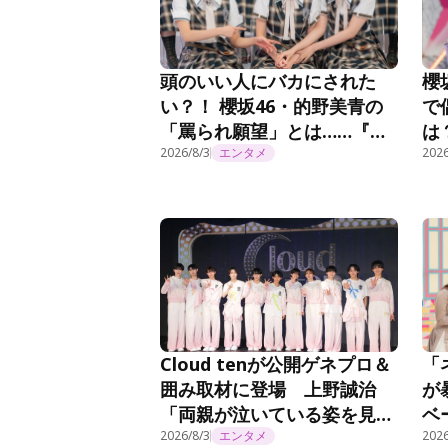
頭のいい人にバカにされた
櫻
い？！ 櫻坂46・的野美青の
で
「罵られ願望」とは……『そ
は
こ曲がったら、櫻坂？』第
2026/8/3
エンタメ
坂
2026
294話
Cloud tenが公開ゲネプロ＆
「
囲み取材に登場 上野誠治
が
「両親が泣いている姿を見た
ベ
ら感極まってしまいました」
2026/8/3
エンタメ
『
2026