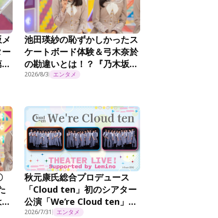
坂メ
池田瑛紗の恥ずかしかったス
ター
ケートボード体験＆弓木奈於
第
の勘違いとは！？『乃木坂工
事延長中』#570
2026/8/3
エンタメ
秋元康氏総合プロデュース
〇
「Cloud ten」初のシアター
た
公演「We’re Cloud ten」を
は…
Leminoプレミアムで独占見
0
2026/7/31
エンタメ