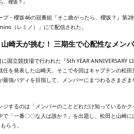
ら、櫻坂？』
ープ・櫻坂46の冠番組『そこ曲がったら、櫻坂？』第28
mino（レミノ）」にて配信された。
・山崎天が挑む！ 三期生で心配性なメン
日に国立競技場で行われた『5th YEAR ANNIVERSARY 
就任を発表した山崎天。そこで今回はキャプテンの松田
が最強バディを目指して、メンバーにまつわるさまざま
ンジするのは「メンバーのことどれだけ知っているかク
中で「一番〇〇な人は誰か？」を出題し、松田と山崎に
てもらう。