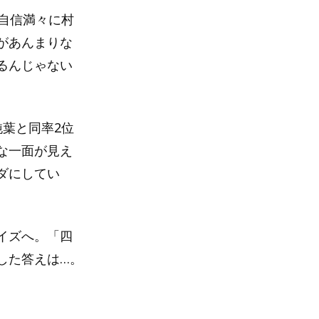
自信満々に村
があんまりな
るんじゃない
葉と同率2位
な一面が見え
ダにしてい
イズへ。「四
した答えは…。