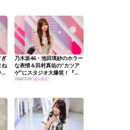
放題配信！
すぎ
乃木坂46・池田瑛紗のホラー
まね
な表情＆田村真佑の“カツア
中』
ゲ”にスタジオ大爆笑！『乃
木坂工事延長中』#572
2026/7/29
エンタメ