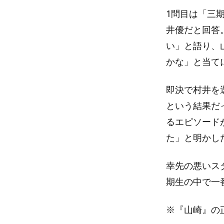
1問目は「三
井優だと回答
い」と語り、
かな」と当て
即決で村井を
という結果だ
るエピソード
た」と明かし
幸先の悪いス
期生の中で一
※『山崎』の