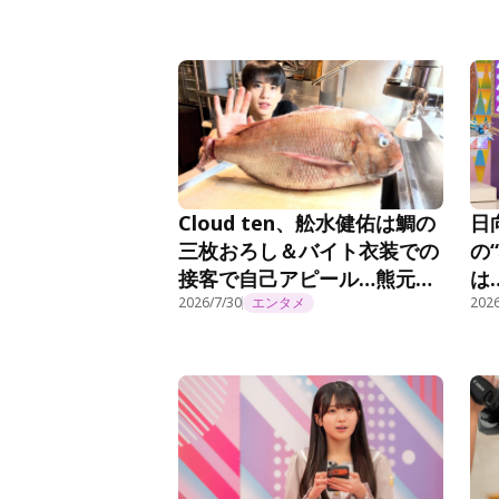
Cloud ten、舩水健佑は鯛の
日
三枚おろし＆バイト衣装での
の
接客で自己アピール…熊元プ
は
ロレスが「かわいい！」絶賛
2026/7/30
エンタメ
ぱ
2026
＜Cloud ten Begins＞
い