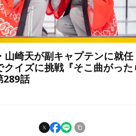
6・山崎天が副キャプテンに就任
でクイズに挑戦『そこ曲がった
289話