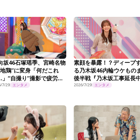
向坂46石塚瑶季、宮崎名物
素顔を暴露！？ディープ
“地鶏”に変身「何だこれ
る乃木坂46内輪ウケもの
…」“自撮り”撮影で疲労困
後半戦『乃木坂工事延長
い＜まだまだ！日向坂で会
/7/29
エンタメ
#572
2026/7/29
エンタメ
ましょう＞