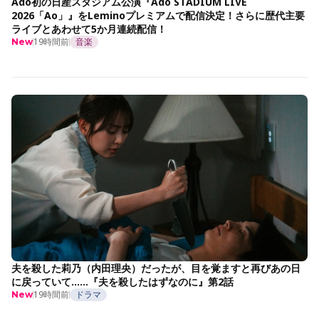
Ado初の日産スタジアム公演『Ado STADIUM LIVE
2026「Ao」』をLeminoプレミアムで配信決定！さらに歴代主要
ライブとあわせて5か月連続配信！
19時間前
音楽
New
夫を殺した莉乃（内田理央）だったが、目を覚ますと再びあの日
に戻っていて……『夫を殺したはずなのに』第2話
19時間前
ドラマ
New