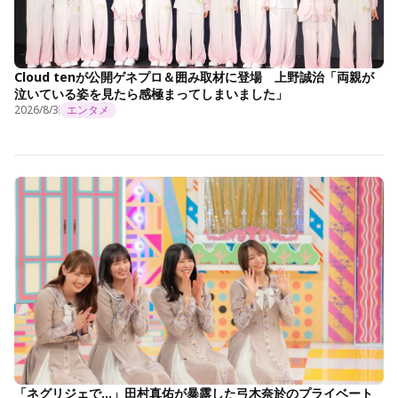
Cloud tenが公開ゲネプロ＆囲み取材に登場 上野誠治「両親が
泣いている姿を見たら感極まってしまいました」
2026/8/3
エンタメ
「ネグリジェで…」田村真佑が暴露した弓木奈於のプライベート