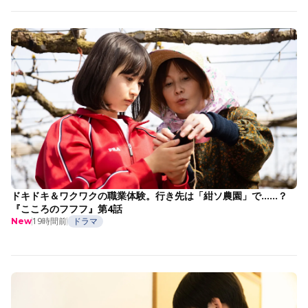
ドキドキ＆ワクワクの職業体験。行き先は「紺ソ農園」で……？
『こころのフフフ』第4話
19時間前
ドラマ
New