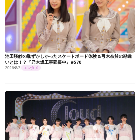
池田瑛紗の恥ずかしかったスケートボード体験＆弓木奈於の勘違
いとは！？『乃木坂工事延長中』#570
2026/8/3
エンタメ