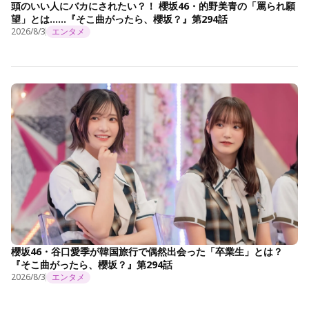
頭のいい人にバカにされたい？！ 櫻坂46・的野美青の「罵られ願
望」とは……『そこ曲がったら、櫻坂？』第294話
2026/8/3
エンタメ
櫻坂46・谷口愛季が韓国旅行で偶然出会った「卒業生」とは？
『そこ曲がったら、櫻坂？』第294話
2026/8/3
エンタメ