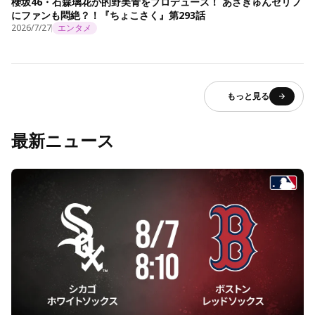
櫻坂46・石森璃花が的野美青をプロデュース！ あざきゅんセリフ
にファンも悶絶？！『ちょこさく』第293話
2026/7/27
エンタメ
もっと見る
最新ニュース