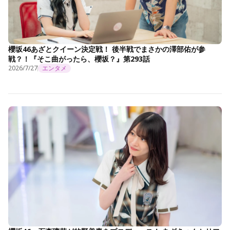
櫻坂46あざとクイーン決定戦！ 後半戦でまさかの澤部佑が参
戦？！『そこ曲がったら、櫻坂？』第293話
2026/7/27
エンタメ