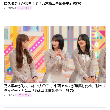
にスタジオが悲鳴！？『乃木坂工事延長中』#570
2026/8/3
エンタメ
乃木坂46がしている“1人〇〇”。中西アルノが暴露した小川彩のプ
ライベートとは…『乃木坂工事延長中』#570
2026/8/3
エンタメ