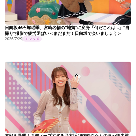
日向坂46石塚瑶季、宮崎名物の“地鶏”に変身「何だこれは…」“自
撮り”撮影で疲労困ぱい＜まだまだ！日向坂で会いましょう＞
2026/7/29
エンタメ
素顔を暴露！？ディープすぎる乃木坂46内輪ウケものまね後半戦