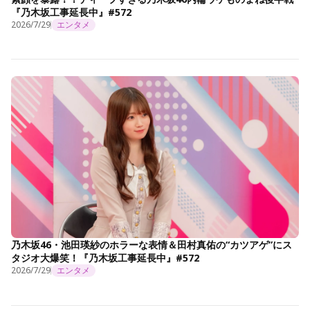
『乃木坂工事延長中』#572
2026/7/29
エンタメ
乃木坂46・池田瑛紗のホラーな表情＆田村真佑の“カツアゲ”にス
タジオ大爆笑！『乃木坂工事延長中』#572
2026/7/29
エンタメ