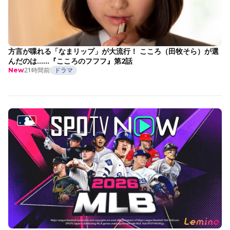
方言が喋れる「なまリップ」が大流行！ こころ（田牧そら）が選
んだのは……『こころのフフフ』第2話
21時間前
ドラマ
New