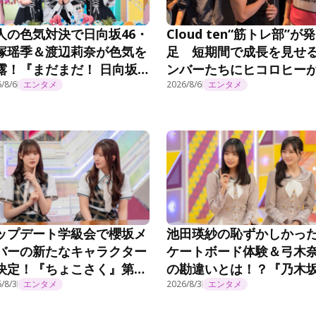
人の色気対決で日向坂46・
Cloud ten“筋トレ部”が発
塚瑶季＆渡辺莉奈が色気を
足 短期間で成長を見せ
露！『まだまだ！ 日向坂
ンバーたちにヒコロヒー
会いましょう』第372話
/8/6
エンタメ
心「みんな自主練やって
2026/8/6
エンタメ
やなぁ。偉くない？」＜
Cloud ten Begins＞
ップデート学級会で櫻坂メ
池田瑛紗の恥ずかしかっ
バーの新たなキャラクター
ケートボード体験＆弓木
決定！『ちょこさく』第
の勘違いとは！？『乃木
4話
/8/3
エンタメ
事延長中』#570
2026/8/3
エンタメ