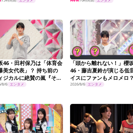
延長中＞
も…」「絶対未来人だと
15時間前
エンタメ
16時間前
エンタメ
w
New
う」＜乃木坂工事延長中
坂46・田村保乃は「体育会
「頭から離れない！」櫻
爆美女代表」？ 持ち前の
46・藤吉夏鈴が演じる低
ィジカルに絶賛の嵐『そこ
イスにファンもメロメロ
がったら、櫻坂？』第295
/8/6
エンタメ
『ちょこさく』第295話
2026/8/6
エンタメ