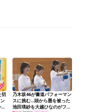
た切
乃木坂46が書道パフォーマン
メン
スに挑む…頭から墨を被った
か
池田瑛紗を大越ひなのがフォ