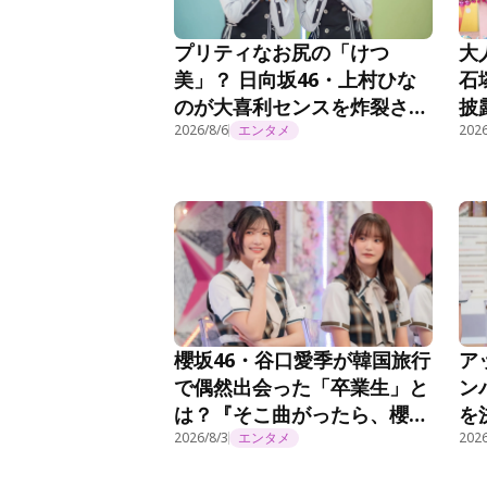
プリティなお尻の「けつ
大
美」？ 日向坂46・上村ひな
石
のが大喜利センスを炸裂させ
披
る！『日向坂で会いましょ
2026/8/6
エンタメ
で
2026
う』第372話
櫻坂46・谷口愛季が韓国旅行
ア
で偶然出会った「卒業生」と
ン
は？『そこ曲がったら、櫻
を
坂？』第294話
2026/8/3
エンタメ
29
2026