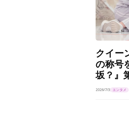
クイー
の称号
坂？』第
2026/7/3
エンタメ