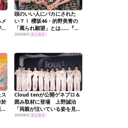
頭のいい人にバカにされた
るメ
い？！ 櫻坂46・的野美青の
が感
「罵られ願望」とは……『そ
たん
こ曲がったら、櫻坂？』第
2026/8/3
エンタメ
294話
たス
Cloud tenが公開ゲネプロ＆
奈於
囲み取材に登場 上野誠治
坂工
「両親が泣いている姿を見た
ら感極まってしまいました」
2026/8/3
エンタメ