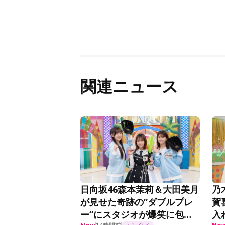
関連ニュース
日向坂46森本茉莉＆大田美月
乃
が見せた奇跡の“ダブルプレ
賀
ー”にスタジオが爆笑に包ま
入