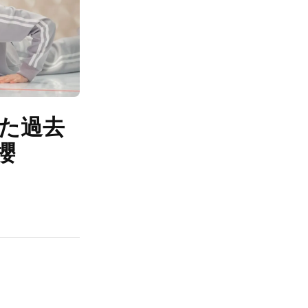
た過去
櫻