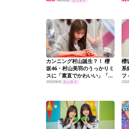
れる＜まだまだ！日向坂で会
事
14時間前
エンタメ
New
Ne
いましょう＞
カンニング村山誕生？！ 櫻
櫻
坂46・村山美羽のうっかりミ
系
スに「素直でかわいい」「こ
フ
れだからやめられない」『そ
2026/8/6
エンタメ
曲
2026
こ曲がったら、櫻坂？』第
話
295話