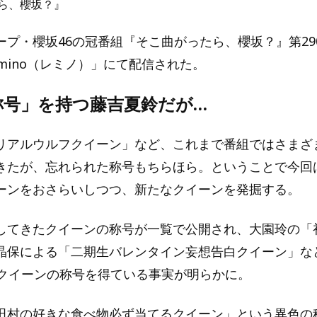
ら、櫻坂？』
ープ・櫻坂46の冠番組『そこ曲がったら、櫻坂？』第29
mino（レミノ）」にて配信された。
称号」を持つ藤吉夏鈴だが…
リアルウルフクイーン」など、これまで番組ではさまざ
きたが、忘れられた称号もちらほら。ということで今回
ーンをおさらいしつつ、新たなクイーンを発掘する。
してきたクイーンの称号が一覧で公開され、大園玲の「
晶保による「二期生バレンタイン妄想告白クイーン」な
がクイーンの称号を得ている事実が明らかに。
田村の好きな食べ物必ず当てるクイーン」という異色の