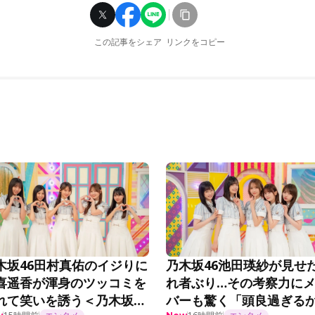
この記事をシェア
リンクをコピー
木坂46田村真佑のイジりに
乃木坂46池田瑛紗が見せ
喜遥香が渾身のツッコミを
れ者ぶり…その考察力に
れて笑いを誘う＜乃木坂工
バーも驚く「頭良過ぎる