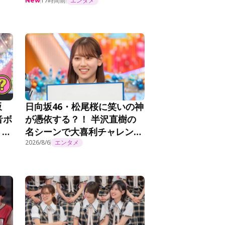
思
ロー「アーティスティックで
17時間前
エンタメ
New
＞
す！」＜乃木坂工事延長中＞
坂
日向坂46・松尾桜に笑いの神
音ボ
が憑依する？！ 半沢直樹の
？！
名シーンで大喜利チャレン
ジ！『日向坂で会いましょ
2026/8/6
エンタメ
う』第372話