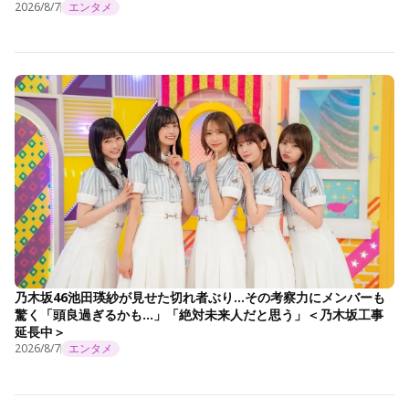
2026/8/7
エンタメ
乃木坂46池田瑛紗が見せた切れ者ぶり…その考察力にメンバーも
驚く「頭良過ぎるかも…」「絶対未来人だと思う」＜乃木坂工事
延長中＞
2026/8/7
エンタメ