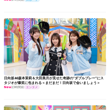
日向坂46森本茉莉＆大田美月が見せた奇跡の“ダブルプレー”にス
タジオが爆笑に包まれる＜まだまだ！日向坂で会いましょう＞
23時間前
エンタメ
New