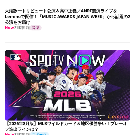
大滝詠一トリビュート公演＆高中正義／ANRI競演ライブを
Leminoで配信！『MUSIC AWARDS JAPAN WEEK』から話題の2
公演をお届け
21時間前
音楽
New
【2026年8月版】MLBワイルドカード＆地区優勝争い！プレーオ
フ進出ラインは？
21時間前
スポーツ
New