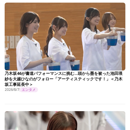
乃木坂46が書道パフォーマンスに挑む…頭から墨を被った池田瑛
紗を大越ひなのがフォロー「アーティスティックです！」＜乃木
坂工事延長中＞
2026/8/7
エンタメ