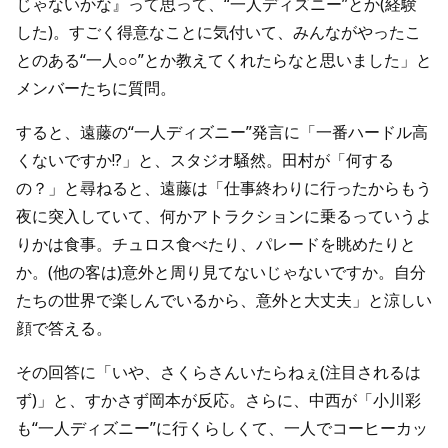
じゃないかな』って思って、“一人ディズニー”とか(経験
した)。すごく得意なことに気付いて、みんながやったこ
とのある“一人○○”とか教えてくれたらなと思いました」と
メンバーたちに質問。
すると、遠藤の“一人ディズニー”発言に「一番ハードル高
くないですか!?」と、スタジオ騒然。田村が「何する
の？」と尋ねると、遠藤は「仕事終わりに行ったからもう
夜に突入していて、何かアトラクションに乗るっていうよ
りかは食事。チュロス食べたり、パレードを眺めたりと
か。(他の客は)意外と周り見てないじゃないですか。自分
たちの世界で楽しんでいるから、意外と大丈夫」と涼しい
顔で答える。
その回答に「いや、さくらさんいたらねぇ(注目されるは
ず)」と、すかさず岡本が反応。さらに、中西が「小川彩
も“一人ディズニー”に行くらしくて、一人でコーヒーカッ