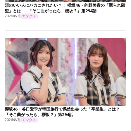
頭のいい人にバカにされたい？！ 櫻坂46・的野美青の「罵られ願
望」とは……『そこ曲がったら、櫻坂？』第294話
2026/8/3
エンタメ
櫻坂46・谷口愛季が韓国旅行で偶然出会った「卒業生」とは？
『そこ曲がったら、櫻坂？』第294話
2026/8/3
エンタメ