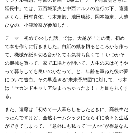
リジナル番組。今回の企画「B級エピソード発表会さらに
延長中」では、五百城茉央と中西アルノの進行の下、遠藤
さくら、田村真佑、弓木奈於、池田瑛紗、岡本姫奈、大越
ひなの、小津玲奈が参加した。
テーマ「初めて○○した話」では、大越が「この間、初め
て本を作りに行きました。白紙の紙を切るところから作っ
て、機械が紙を切る音がとても気持ち良くて！ いつかそ
の機械を買って、家で工場とか開いて、人生の末はそうや
って暮らしても良いのかなって」と、年齢を重ねた後の夢
について告白。その早過ぎる“未来予想図”に対して、弓木
は「セカンドキャリア決まっちゃったよ！」と目を丸くす
る。
また、遠藤は「初めて一人暮らしをしたときに、高校生だ
ったんですけど、全然ホームシックにならずに淡々と生活
ができてしまって、『意外にも私って“一人○○”が得意なん