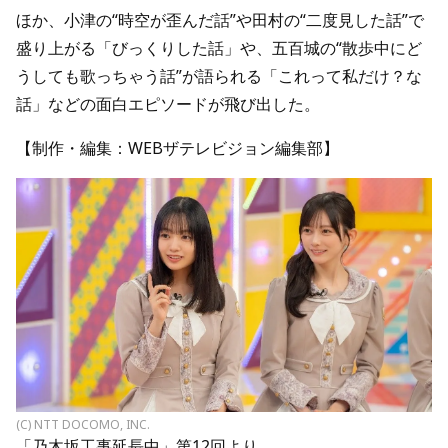
ほか、小津の“時空が歪んだ話”や田村の“二度見した話”で
盛り上がる「びっくりした話」や、五百城の“散歩中にど
うしても歌っちゃう話”が語られる「これって私だけ？な
話」などの面白エピソードが飛び出した。
【制作・編集：WEBザテレビジョン編集部】
(C) NTT DOCOMO, INC.
「乃木坂工事延長中」第12回より