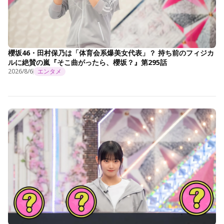
櫻坂46・田村保乃は「体育会系爆美女代表」？ 持ち前のフィジカ
ルに絶賛の嵐『そこ曲がったら、櫻坂？』第295話
2026/8/6
エンタメ