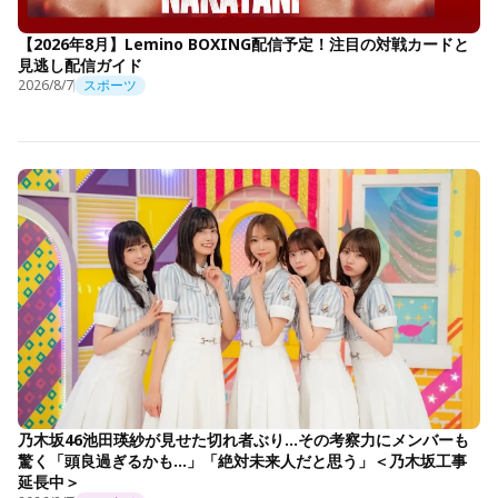
【2026年8月】Lemino BOXING配信予定！注目の対戦カードと
見逃し配信ガイド
2026/8/7
スポーツ
乃木坂46池田瑛紗が見せた切れ者ぶり…その考察力にメンバーも
驚く「頭良過ぎるかも…」「絶対未来人だと思う」＜乃木坂工事
延長中＞