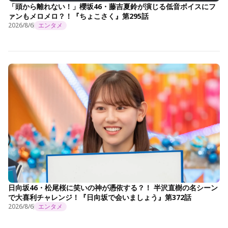
「頭から離れない！」櫻坂46・藤吉夏鈴が演じる低音ボイスにフ
ァンもメロメロ？！『ちょこさく』第295話
2026/8/6
エンタメ
日向坂46・松尾桜に笑いの神が憑依する？！ 半沢直樹の名シーン
で大喜利チャレンジ！『日向坂で会いましょう』第372話
2026/8/6
エンタメ