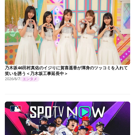
乃木坂46田村真佑のイジりに賀喜遥香が渾身のツッコミを入れて
笑いを誘う＜乃木坂工事延長中＞
2026/8/7
エンタメ