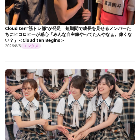
Cloud ten“筋トレ部”が発足 短期間で成長を見せるメンバーた
ちにヒコロヒーが感心「みんな自主練やってたんやなぁ。偉くな
い？」＜Cloud ten Begins＞
2026/8/6
エンタメ