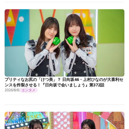
プリティなお尻の「けつ美」？ 日向坂46・上村ひなのが大喜利セ
ンスを炸裂させる！『日向坂で会いましょう』第372話
2026/8/6
エンタメ