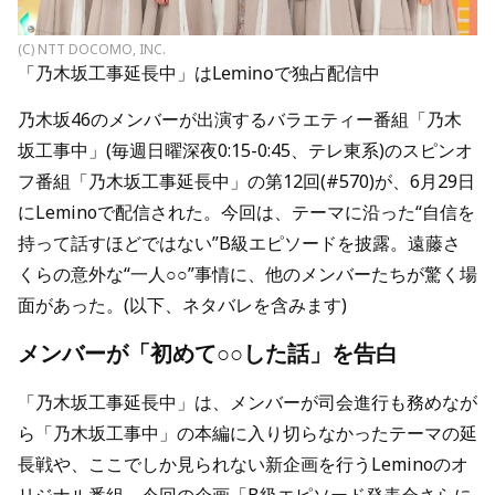
(C) NTT DOCOMO, INC.
「乃木坂工事延長中」はLeminoで独占配信中
乃木坂46のメンバーが出演するバラエティー番組「乃木
坂工事中」(毎週日曜深夜0:15-0:45、テレ東系)のスピンオ
フ番組「乃木坂工事延長中」の第12回(#570)が、6月29日
にLeminoで配信された。今回は、テーマに沿った“自信を
持って話すほどではない”B級エピソードを披露。遠藤さ
くらの意外な“一人○○”事情に、他のメンバーたちが驚く場
面があった。(以下、ネタバレを含みます)
メンバーが「初めて○○した話」を告白
「乃木坂工事延長中」は、メンバーが司会進行も務めなが
ら「乃木坂工事中」の本編に入り切らなかったテーマの延
長戦や、ここでしか見られない新企画を行うLeminoのオ