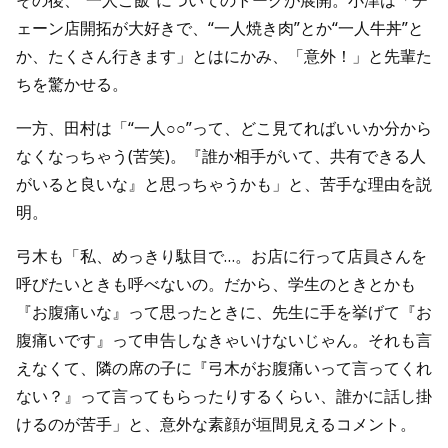
その後、“一人ご飯”についてのトークが展開。小津は「チ
ェーン店開拓が大好きで、“一人焼き肉”とか“一人牛丼”と
か、たくさん行きます」とはにかみ、「意外！」と先輩た
ちを驚かせる。
一方、田村は「“一人○○”って、どこ見てればいいか分から
なくなっちゃう(苦笑)。『誰か相手がいて、共有できる人
がいると良いな』と思っちゃうかも」と、苦手な理由を説
明。
弓木も「私、めっきり駄目で…。お店に行って店員さんを
呼びたいときも呼べないの。だから、学生のときとかも
『お腹痛いな』って思ったときに、先生に手を挙げて『お
腹痛いです』って申告しなきゃいけないじゃん。それも言
えなくて、隣の席の子に『弓木がお腹痛いって言ってくれ
ない？』って言ってもらったりするくらい、誰かに話し掛
けるのが苦手」と、意外な素顔が垣間見えるコメント。