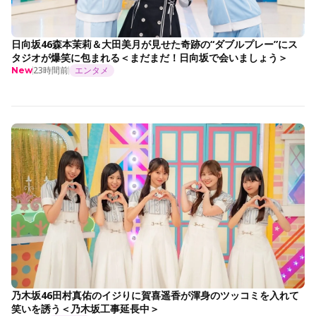
日向坂46森本茉莉＆大田美月が見せた奇跡の“ダブルプレー”にス
タジオが爆笑に包まれる＜まだまだ！日向坂で会いましょう＞
23時間前
エンタメ
New
乃木坂46田村真佑のイジりに賀喜遥香が渾身のツッコミを入れて
笑いを誘う＜乃木坂工事延長中＞