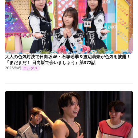
大人の色気対決で日向坂46・石塚瑶季＆渡辺莉奈が色気を披露！
『まだまだ！ 日向坂で会いましょう』第372話
2026/8/6
エンタメ