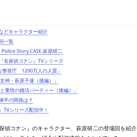
などキャラクター紹介
回一覧
Police Story CASE.萩原研二
『名探偵コナン』TVシリーズ
る警視庁 1200万人の人質」
風の女神・萩原千速（後編）」
千速と重悟の婚活パーティー（後編）」
陣平の関係は？
』TVシリーズ配信中！
名探偵コナン』のキャラクター、萩原研二の登場回を紹