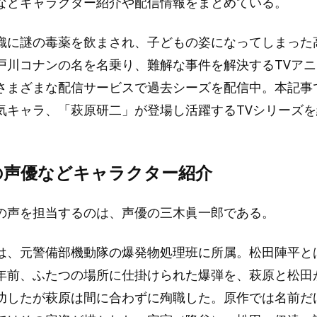
などキャラクター紹介や配信情報をまとめている。
織に謎の毒薬を飲まされ、子どもの姿になってしまった
戸川コナンの名を名乗り、難解な事件を解決するTVア
さまざまな配信サービスで過去シーズを配信中。本記事
気キャラ、「萩原研二」が登場し活躍するTVシリーズ
の声優などキャラクター紹介
の声を担当するのは、声優の三木眞一郎である。
は、元警備部機動隊の爆発物処理班に所属。松田陣平と
年前、ふたつの場所に仕掛けられた爆弾を、萩原と松田
功したが萩原は間に合わずに殉職した。原作では名前だ