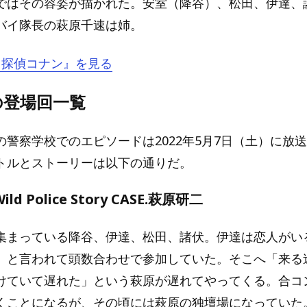
ではその容姿が描かれた。安室（降谷）、松田、伊達、
バイ隊長の萩原千速は姉。
『名探偵コナン』を見る
の登場回一覧
の警察学校でのエピソードは2022年5月7日（土）に放
トルとストーリーは以下の通りだ。
d Police Story CASE.萩原研二
集まっている降谷、伊達、松田、諸伏。伊達は恋人がい
」と言われて頭数合わせで参加していた。そこへ「来る
けていて遅れた」という萩原が遅れてやってくる。合コ
くことになるが、その頃には萩原の独壇場になっていた