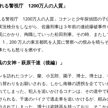
揺れる警視庁 1200万人の人質」
揺れる警視庁 1200万人の人質」コナンと少年探偵団の
実況検分をしながら、佐藤刑事は３年前の連続爆破事件
罠にかかり、殉職していった松田刑事。その時、またし
。1，200 万人の東京都民を人質に警察への恨みを晴ら
事たちも怒りを燃やす。
「風の女神・萩原千速（後編）」
ンを訪れたコナン、蘭、小五郎、園子、博士。博士は、
れ替わりをお願いされる。しかし南條の誘拐を企ててい
れてしまった。犯人を追いかけるコナンは、その道中で
けられる。千速のバイクで逃走車を追いかけるが、頼み
分されてしまった。博士は盗聴器を持っており、そこか