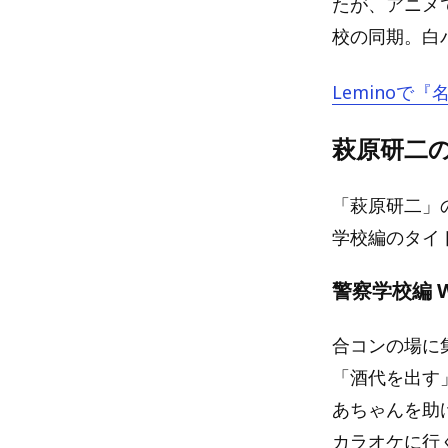
たが、アニメ
校の同期。白
Leminoで
萩原研二
「萩原研二」
学校編のタイ
警察学校編 Wil
合コンの場に
「酒代を出す
あちゃんを助
カラオケに行