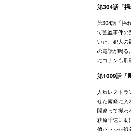
第304話「
第304話「
て強盗事件の
いた。犯人の
の電話が鳴る
にコナンも刑
第1099話
人気レストラ
せた南條に入
間違って攫わ
萩原千速に助
偵バッジが処