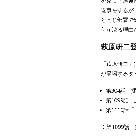
を見て「爆発
返事をするが
と同じ部署で
何か渋る理由
萩原研二
「萩原研二」
が登場するタ
第304話「
第1099話
第1116
※第1099話