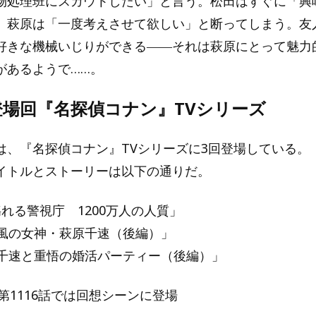
物処理班にスカウトしたい」と言う。松田はすぐに「興
、萩原は「一度考えさせて欲しい」と断ってしまう。友
好きな機械いじりができる――それは萩原にとって魅力
があるようで……。
登場回『名探偵コナン』TVシリーズ
は、『名探偵コナン』TVシリーズに3回登場している。
イトルとストーリーは以下の通りだ。
揺れる警視庁 1200万人の人質」
「風の女神・萩原千速（後編）」
話「千速と重悟の婚活パーティー（後編）」
、第1116話では回想シーンに登場