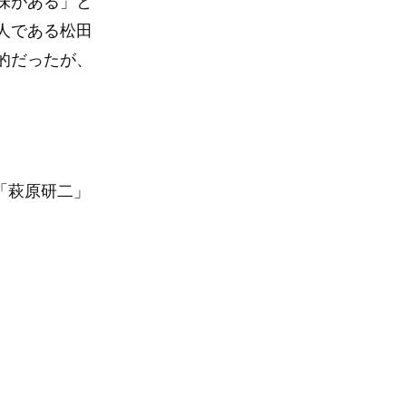
味がある」と
人である松田
的だったが、
「萩原研二」