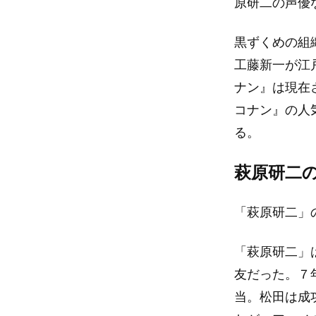
原研二の声優
黒ずくめの組
工藤新一が江
ナン』は現在
コナン』の人
る。
萩原研二
「萩原研二」
「萩原研二」
友だった。７
当。松田は成