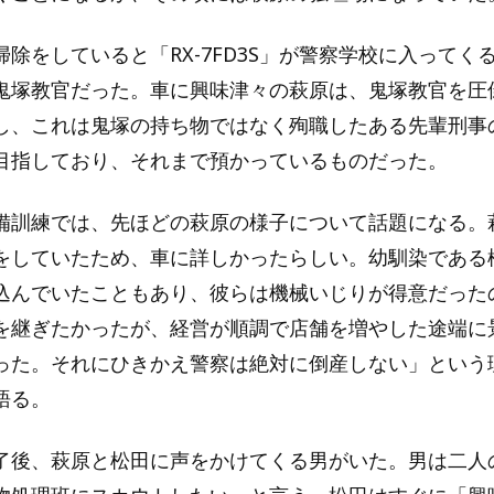
除をしていると「RX-7FD3S」が警察学校に入ってく
鬼塚教官だった。車に興味津々の萩原は、鬼塚教官を圧
し、これは鬼塚の持ち物ではなく殉職したある先輩刑事
目指しており、それまで預かっているものだった。
備訓練では、先ほどの萩原の様子について話題になる。
をしていたため、車に詳しかったらしい。幼馴染である
込んでいたこともあり、彼らは機械いじりが得意だった
を継ぎたかったが、経営が順調で店舗を増やした途端に
った。それにひきかえ警察は絶対に倒産しない」という
語る。
了後、萩原と松田に声をかけてくる男がいた。男は二人