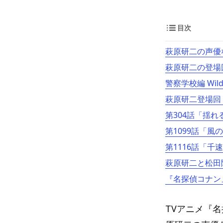
目次
萩原研二の声優
萩原研二の登場
警察学校編 Wild 
萩原研二登場回
第304話「揺れ
第1099話「
第1116話「
萩原研二と松田
『名探偵コナン
TVアニメ『