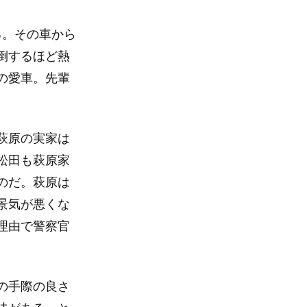
る。その車から
倒するほど熱
の愛車。先輩
萩原の実家は
松田も萩原家
のだ。萩原は
景気が悪くな
理由で警察官
の手際の良さ