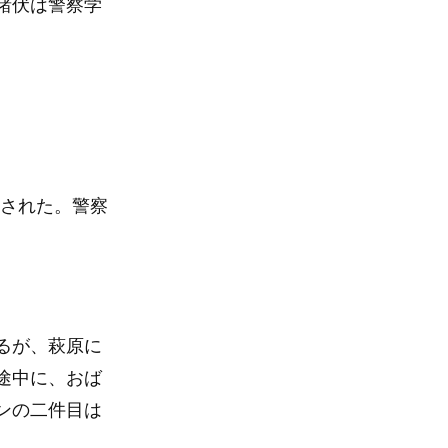
諸伏は警察学
送された。警察
るが、萩原に
途中に、おば
ンの二件目は
。