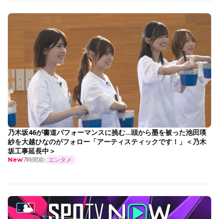
乃木坂46が書道パフォーマンスに挑む…頭から墨を被った池田瑛
紗を大越ひなのがフォロー「アーティスティックです！」＜乃木
坂工事延長中＞
7時間前
エンタメ
New