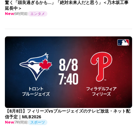
驚く「頭良過ぎるかも…」「絶対未来人だと思う」＜乃木坂工事
延長中＞
6時間前
エンタメ
New
【8月8日】フィリーズvsブルージェイズのテレビ放送・ネット配
信予定｜MLB2026
7時間前
スポーツ
New