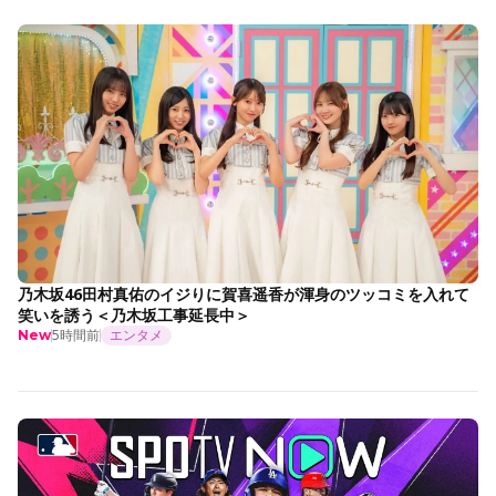
乃木坂46田村真佑のイジりに賀喜遥香が渾身のツッコミを入れて
笑いを誘う＜乃木坂工事延長中＞
5時間前
エンタメ
New