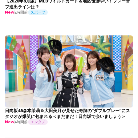
【2026年8月版】MLBワイルドカード＆地区優勝争い！プレーオ
フ進出ラインは？
2時間前
スポーツ
New
日向坂46森本茉莉＆大田美月が見せた奇跡の“ダブルプレー”にス
タジオが爆笑に包まれる＜まだまだ！日向坂で会いましょう＞
4時間前
エンタメ
New