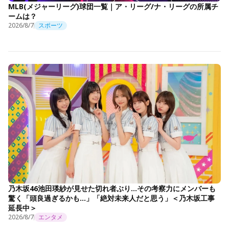
MLB(メジャーリーグ)球団一覧｜ア・リーグ/ナ・リーグの所属チ
ームは？
2026/8/7
スポーツ
乃木坂46池田瑛紗が見せた切れ者ぶり…その考察力にメンバーも
驚く「頭良過ぎるかも…」「絶対未来人だと思う」＜乃木坂工事
延長中＞
2026/8/7
エンタメ