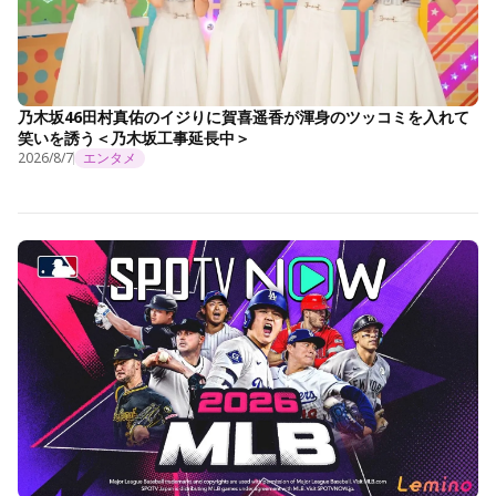
乃木坂46田村真佑のイジりに賀喜遥香が渾身のツッコミを入れて
笑いを誘う＜乃木坂工事延長中＞
2026/8/7
エンタメ