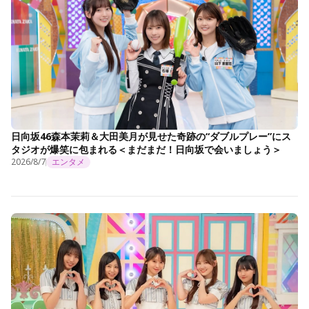
日向坂46森本茉莉＆大田美月が見せた奇跡の“ダブルプレー”にス
タジオが爆笑に包まれる＜まだまだ！日向坂で会いましょう＞
2026/8/7
エンタメ