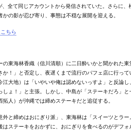
稿が、全て同じアカウントから発信されていた。さらに、
者かの影が忍び寄り、事態は不穏な展開を迎える。
はこちら
ーの東海林香織（信川清順）に二日酔いかと聞かれた東
さか！」と否定し、夜遅くまで流行のパフェ店に行って
今江大地）は「いやいや俺は認めないっすよ」と反論し
っしょ！」と主張。しかし、中島が「ステーキだろ」と
西拓人）が沖縄では締めステーキだと追従する。
意外と締めはおにぎり派」、東海林は「スイーツとラー
後はステーキをおかずに、おにぎりを食べるのがデフォ