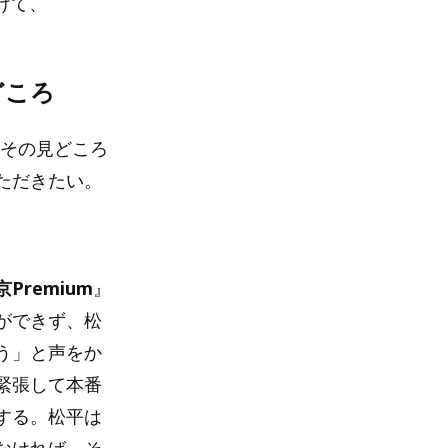
けて、
どころ
、その見どころ
ただきたい。
Premium
』
ができず、松
う」と声をか
緊張して本番
する。松平は
なければ、そ