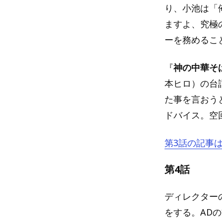
り、小池は「
ますよ、究極
ーを務めるこ
『
神の中華そ
本ヒロ）の台
た事を言おう
ドバイス。空
第3話の記事
第4話
ディレクター
をする。AD