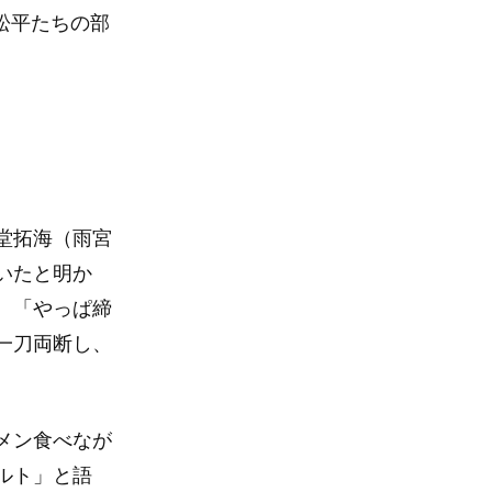
松平たちの部
堂拓海（雨宮
いたと明か
、「やっぱ締
一刀両断し、
メン食べなが
ルト」と語