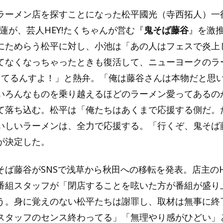
ラーメン店を探すことになった松平國光（寺西拓人）一
蓮が、芸人HEY!たくちゃんが営む『
鬼そば藤谷
』を激
にためらう松平に対し、小池は「あの人はフェスで炎上
てなくなっちゃったときも復活して、ニューヨークのラ
してるんすよ！」と熱弁。「俺は藤谷さんは本物だと思
いろんなものを乗り越えるほどのラーメン愛ってあるの
て落ち込む。松平は「俺たちはあくまで応援する側だ。
いしいラーメンは、全力で応援する。「行くぞ、鬼そば
が決定した。
そば藤谷がSNSで浅草から秋田への移転を発表。店主のH
番組スタッフが「閉店することを呟いた方が番組が盛り
う。身に覚えのない松平たちは謝罪し、取材は無事に終
スタッフのセンス終わってる」「無理やり感がひどい」