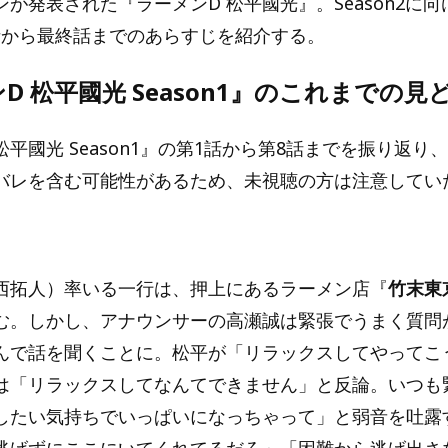
が発表された『ラーメンD 松平國光』。Season2に向
の1話から最終話までのあらすじを紹介する。
D 松平國光 Season1』のこれまでの見
松平國光 Season1』の第1話から第8話までを振り返り
バレを含む可能性があるため、未視聴の方は注意してい
西拓人）率いる一行は、押上にあるラーメン店『
竹末東京
む。しかし、アナウンサーの高瀬誠は緊張でうまく質問
んで話を聞くことに。松平が「リラックスしてやってこ
は「リラックスしてなんてできません」と反論。いつも
したい気持ちでいっぱいになっちゃって」と弱音を吐露
逃げずにここにいてくれてるだろ」「困難から逃げ出さ