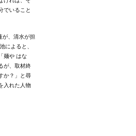
分でいること
蓮が、清水が担
小池によると、
「麺や はな
るが、取材終
すか？」と尋
を入れた人物