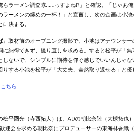
俺らラーメン調査隊……っすよね!?」と確認。「じゃあ
のラーメンの締めの一杯！」と宣言し、次の企画は小池
とに決まる。
ば
』取材前のオープニング撮影で、小池はアナウンサー
詞に納得できず、撮り直しを求める。すると松平が「無
としないで、シンプルに期待を仰ぐ感じでいいんじゃな
回りする小池を松平が「大丈夫、全然取り返せる」と優
はこちら
の松平國光（寺西拓人）は、ADの朝比奈陸（大槻拓也
の歓迎会を求める朝比奈にプロデューサーの東海林香織