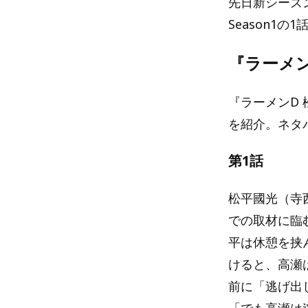
先日新シーズン
Season1
『ラーメン
『ラーメンD 
を紹介。ネタ
第1話
松平國光（寺
での取材に臨
平は休憩を挟
けると、高瀬
前に「逃げ出
「でも高瀬は