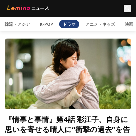
韓流・アジア
K-POP
ドラマ
アニメ・キッズ
映画
『情事と事情』第4話 彩江子、自身に
思いを寄せる晴人に“衝撃の過去”を告