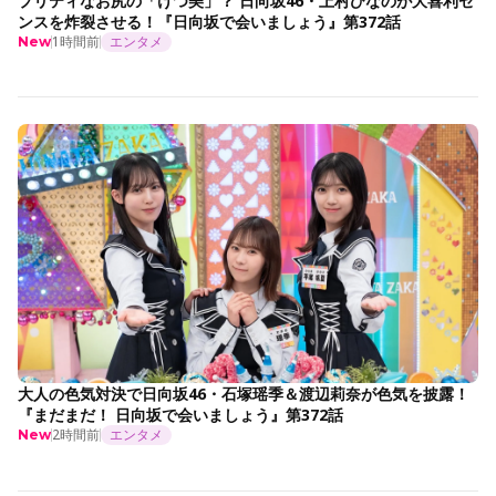
プリティなお尻の「けつ美」？ 日向坂46・上村ひなのが大喜利セ
ンスを炸裂させる！『日向坂で会いましょう』第372話
1時間前
エンタメ
New
大人の色気対決で日向坂46・石塚瑶季＆渡辺莉奈が色気を披露！
『まだまだ！ 日向坂で会いましょう』第372話
2時間前
エンタメ
New