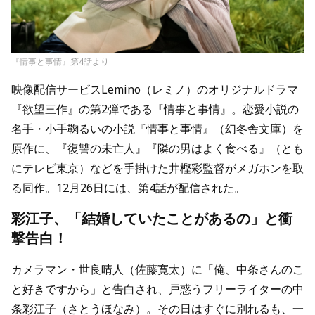
『情事と事情』第4話より
映像配信サービスLemino（レミノ）のオリジナルドラマ
『欲望三作』の第2弾である『情事と事情』。恋愛小説の
名手・小手鞠るいの小説『情事と事情』（幻冬舎文庫）を
原作に、『復讐の未亡人』『隣の男はよく食べる』（とも
にテレビ東京）などを手掛けた井樫彩監督がメガホンを取
る同作。12月26日には、第4話が配信された。
彩江子、「結婚していたことがあるの」と衝
撃告白！
カメラマン・世良晴人（佐藤寛太）に「俺、中条さんのこ
と好きですから」と告白され、戸惑うフリーライターの中
条彩江子（さとうほなみ）。その日はすぐに別れるも、一