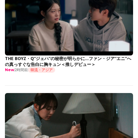
THE BOYZ・Q“ジェハ”の秘密が明らかに…ファン・ジア“エニ”へ
の真っすぐな告白に胸キュン＜推しデビュー＞
2時間前
韓流・アジア
New