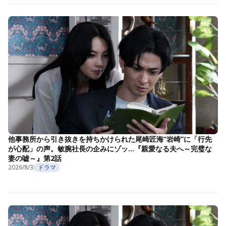
他事務所から引き抜きを持ちかけられた尾崎匠海“岩崎”に「行先
が心配」の声。敏腕社長の企みにゾッ…『親愛なる夫へ～完璧な
妻の嘘～』第2話
2026/8/3
ドラマ