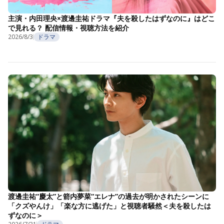
主演・内田理央×渡邊圭祐ドラマ『夫を殺したはずなのに』はどこ
で見れる？ 配信情報・視聴方法を紹介
2026/8/3
ドラマ
渡邊圭祐“慶太”と箭内夢菜“エレナ”の過去が明かされたシーンに
「クズやんけ」「楽な方に逃げた」と視聴者騒然＜夫を殺したは
ずなのに＞