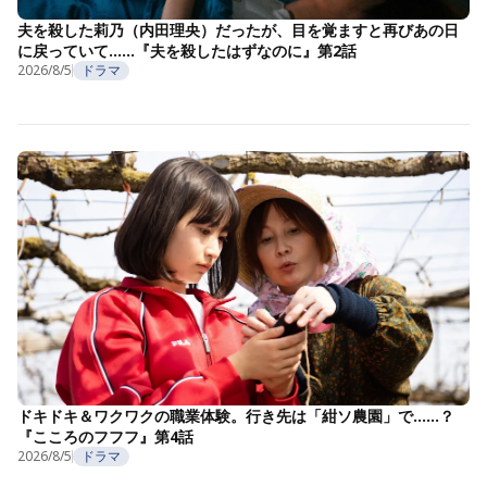
夫を殺した莉乃（内田理央）だったが、目を覚ますと再びあの日
に戻っていて……『夫を殺したはずなのに』第2話
2026/8/5
ドラマ
ドキドキ＆ワクワクの職業体験。行き先は「紺ソ農園」で……？
『こころのフフフ』第4話
2026/8/5
ドラマ