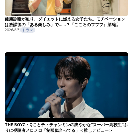
健康診断が迫り、ダイエットに燃える女子たち。モチベーション
は放課後の「ある楽しみ」で……？『こころのフフフ』第5話
2026/8/5
ドラマ
THE BOYZ・Qことチ・チャンミンの爽やかな“スーパー高校生”ぶ
りに視聴者メロメロ「制服似合ってる」＜推しデビュー＞