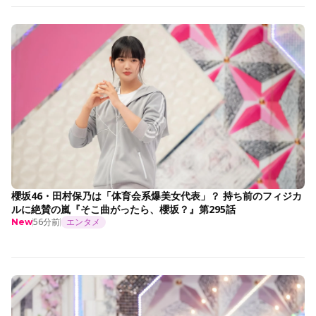
櫻坂46・田村保乃は「体育会系爆美女代表」？ 持ち前のフィジカ
ルに絶賛の嵐『そこ曲がったら、櫻坂？』第295話
56分前
エンタメ
New