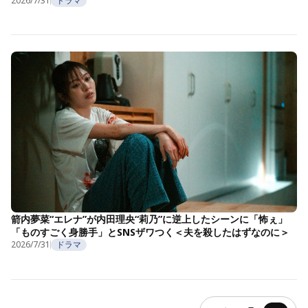
2026/7/31
ドラマ
箭内夢菜“エレナ”が内田理央“莉乃”に逆上したシーンに「怖ぇ」
「ものすごく身勝手」とSNSザワつく＜夫を殺したはずなのに＞
2026/7/31
ドラマ