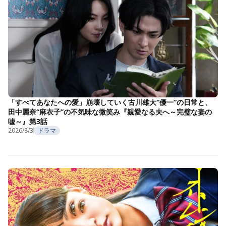
「すべてあなたへの愛」崩壊していく古川雄大“優一”の日常と、
田中麗奈“麻衣子”の不気味な微笑み『親愛なる夫へ～完璧な妻の
嘘～』第3話
2026/8/3
ドラマ