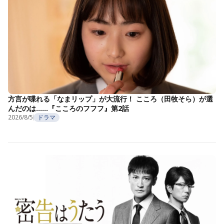
方言が喋れる「なまリップ」が大流行！ こころ（田牧そら）が選
んだのは……『こころのフフフ』第2話
2026/8/5
ドラマ