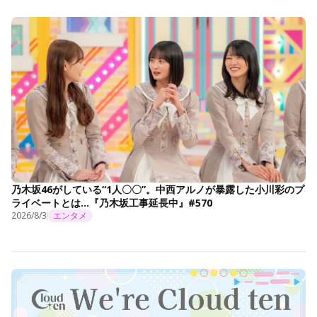
乃木坂46がしている“1人〇〇”。中西アルノが暴露した小川彩のプ
ライベートとは…『乃木坂工事延長中』#570
2026/8/3
エンタメ