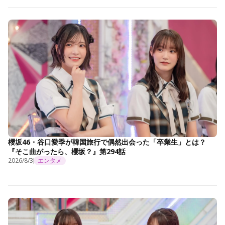
櫻坂46・谷口愛季が韓国旅行で偶然出会った「卒業生」とは？
『そこ曲がったら、櫻坂？』第294話
2026/8/3
エンタメ