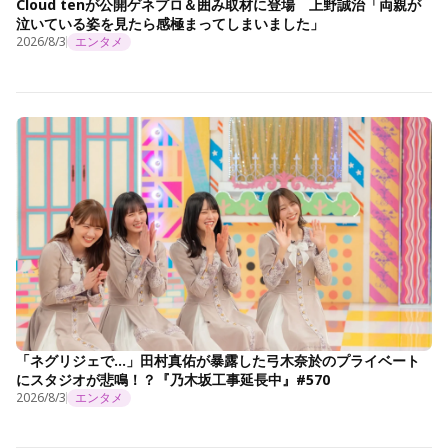
Cloud tenが公開ゲネプロ＆囲み取材に登場 上野誠治「両親が
泣いている姿を見たら感極まってしまいました」
2026/8/3
エンタメ
「ネグリジェで…」田村真佑が暴露した弓木奈於のプライベート
にスタジオが悲鳴！？『乃木坂工事延長中』#570
2026/8/3
エンタメ