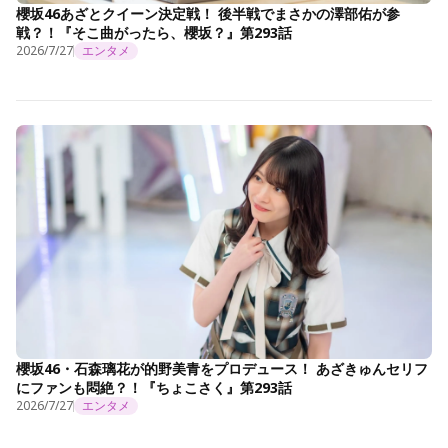
櫻坂46あざとクイーン決定戦！ 後半戦でまさかの澤部佑が参
戦？！『そこ曲がったら、櫻坂？』第293話
2026/7/27
エンタメ
櫻坂46・石森璃花が的野美青をプロデュース！ あざきゅんセリフ
にファンも悶絶？！『ちょこさく』第293話
2026/7/27
エンタメ