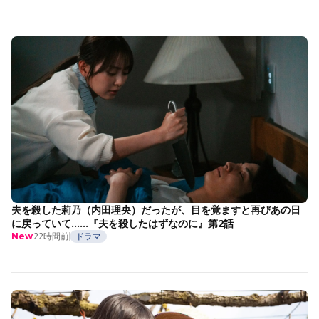
夫を殺した莉乃（内田理央）だったが、目を覚ますと再びあの日
に戻っていて……『夫を殺したはずなのに』第2話
22時間前
ドラマ
New