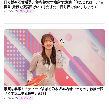
日向坂46石塚瑶季、宮崎名物の“地鶏”に変身「何だこれは…」“自
撮り”撮影で疲労困ぱい＜まだまだ！日向坂で会いましょう＞
2026/7/29
エンタメ
素顔を暴露！？ディープすぎる乃木坂46内輪ウケものまね後半戦
『乃木坂工事延長中』#572
2026/7/29
エンタメ