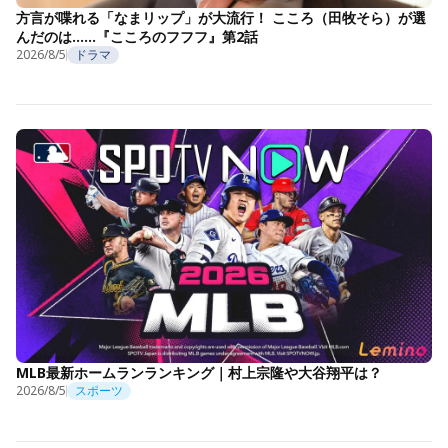
方言が喋れる「なまリップ」が大流行！ こころ（田牧そら）が選
んだのは……『こころのフフフ』第2話
2026/8/5
ドラマ
MLB最新ホームランランキング｜村上宗隆や大谷翔平は？
2026/8/5
スポーツ