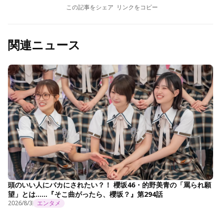
この記事をシェア
リンクをコピー
関連ニュース
頭のいい人にバカにされたい？！ 櫻坂46・的野美青の「罵られ願
望」とは……『そこ曲がったら、櫻坂？』第294話
2026/8/3
エンタメ