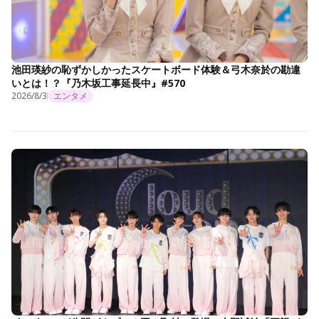
池田瑛紗の恥ずかしかったスケートボード体験＆弓木奈於の勘違
いとは！？『乃木坂工事延長中』#570
2026/8/3
エンタメ