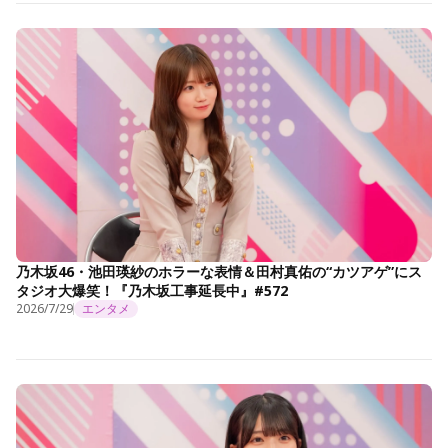
乃木坂46・池田瑛紗のホラーな表情＆田村真佑の“カツアゲ”にス
タジオ大爆笑！『乃木坂工事延長中』#572
2026/7/29
エンタメ