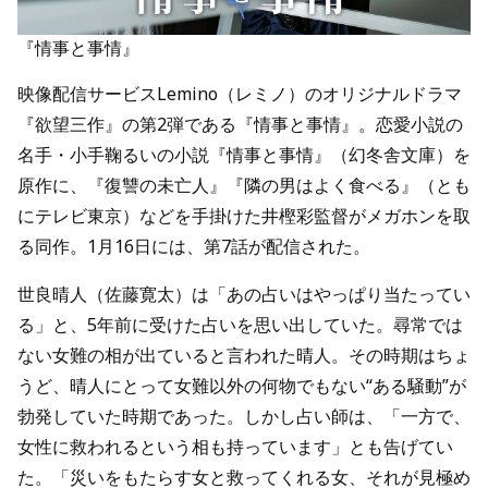
『情事と事情』
映像配信サービスLemino（レミノ）のオリジナルドラマ
『欲望三作』の第2弾である『情事と事情』。恋愛小説の
名手・小手鞠るいの小説『情事と事情』（幻冬舎文庫）を
原作に、『復讐の未亡人』『隣の男はよく食べる』（とも
にテレビ東京）などを手掛けた井樫彩監督がメガホンを取
る同作。1月16日には、第7話が配信された。
世良晴人（佐藤寛太）は「あの占いはやっぱり当たってい
る」と、5年前に受けた占いを思い出していた。尋常では
ない女難の相が出ていると言われた晴人。その時期はちょ
うど、晴人にとって女難以外の何物でもない“ある騒動”が
勃発していた時期であった。しかし占い師は、「一方で、
女性に救われるという相も持っています」とも告げてい
た。「災いをもたらす女と救ってくれる女、それが見極め