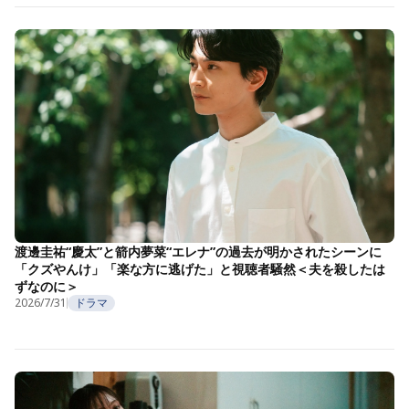
渡邊圭祐“慶太”と箭内夢菜“エレナ”の過去が明かされたシーンに
「クズやんけ」「楽な方に逃げた」と視聴者騒然＜夫を殺したは
ずなのに＞
2026/7/31
ドラマ