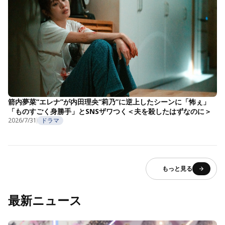
箭内夢菜“エレナ”が内田理央“莉乃”に逆上したシーンに「怖ぇ」
「ものすごく身勝手」とSNSザワつく＜夫を殺したはずなのに＞
2026/7/31
ドラマ
もっと見る
最新ニュース