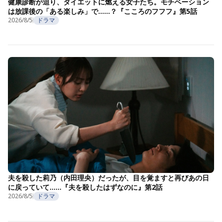
健康診断が迫り、ダイエットに燃える女子たち。モチベーション
は放課後の「ある楽しみ」で……？『こころのフフフ』第5話
2026/8/5
ドラマ
夫を殺した莉乃（内田理央）だったが、目を覚ますと再びあの日
に戻っていて……『夫を殺したはずなのに』第2話
2026/8/5
ドラマ