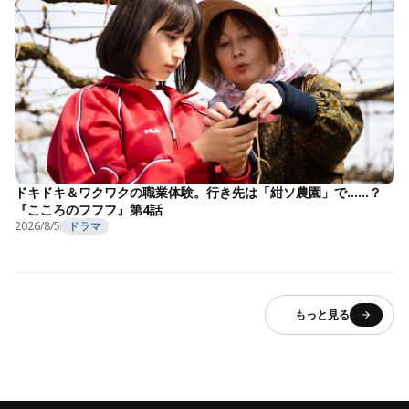
ドキドキ＆ワクワクの職業体験。行き先は「紺ソ農園」で……？
『こころのフフフ』第4話
2026/8/5
ドラマ
もっと見る