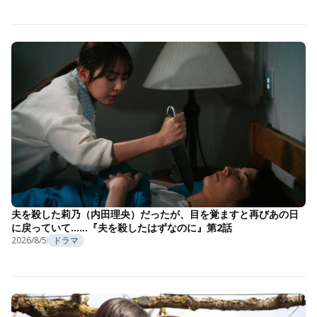
夫を殺した莉乃（内田理央）だったが、目を覚ますと再びあの日
に戻っていて……『夫を殺したはずなのに』第2話
2026/8/5
ドラマ