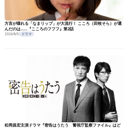
方言が喋れる「なまリップ」が大流行！ こころ（田牧そら）が選
んだのは……『こころのフフフ』第2話
2026/8/5
ドラマ
松岡昌宏主演ドラマ『密告はうたう 警視庁監察ファイル』はど