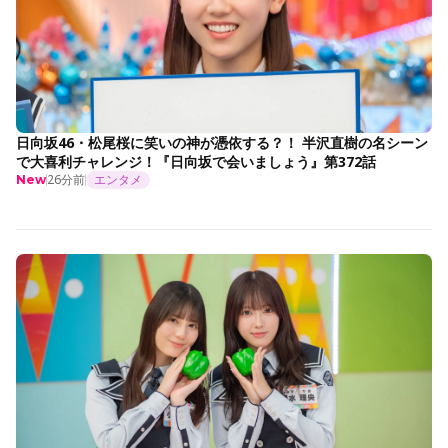
日向坂46・松尾桜に笑いの神が憑依する？！ 半沢直樹の名シーン
で大喜利チャレンジ！『日向坂で会いましょう』第372話
26分前
エンタメ
New