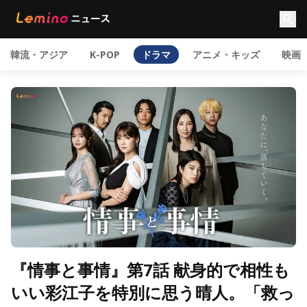
韓流・アジア
K-POP
ドラマ
アニメ・キッズ
映画
『情事と事情』第7話 献身的で相性も
いい彩江子を特別に思う晴人。「救っ