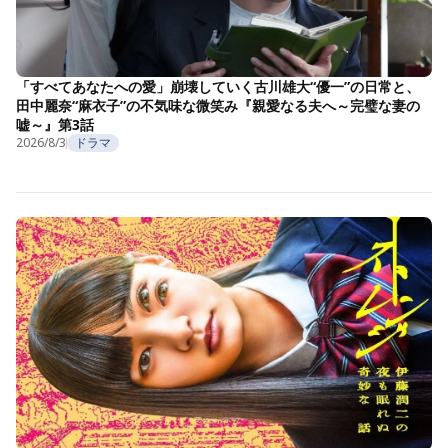
「すべてあなたへの愛」崩壊していく古川雄大“優一”の日常と、
田中麗奈“麻衣子”の不気味な微笑み『親愛なる夫へ～完璧な妻の
嘘～』第3話
2026/8/3
ドラマ