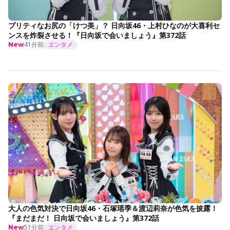
プリティなお尻の「けつ美」？ 日向坂46・上村ひなのが大喜利セ
ンスを炸裂させる！『日向坂で会いましょう』第372話
41分前
エンタメ
New
大人の色気対決で日向坂46・石塚瑶季＆渡辺莉奈が色気を披露！
『まだまだ！ 日向坂で会いましょう』第372話
51分前
エンタメ
New