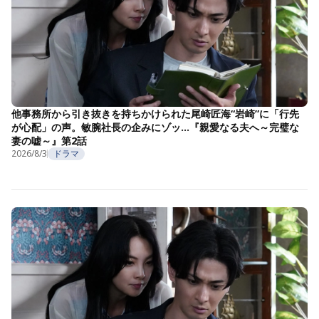
他事務所から引き抜きを持ちかけられた尾崎匠海“岩崎”に「行先
が心配」の声。敏腕社長の企みにゾッ…『親愛なる夫へ～完璧な
妻の嘘～』第2話
2026/8/3
ドラマ