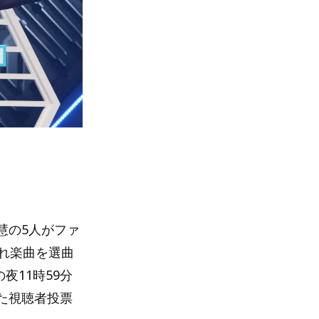
る
慧の5人がファ
れ楽曲を選曲
夜11時59分
た視聴者投票