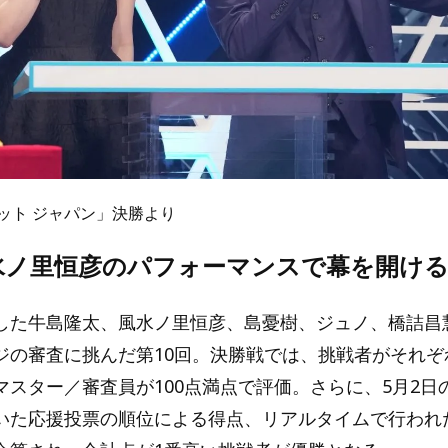
ット ジャパン」決勝より
水ノ里恒彦のパフォーマンスで幕を開け
した牛島隆太、風水ノ里恒彦、島憂樹、ジュノ、橋詰昌
ジの審査に挑んだ第10回。決勝戦では、挑戦者がそれぞ
スター／審査員が100点満点で評価。さらに、5月2日の
いた応援投票の順位による得点、リアルタイムで行われ