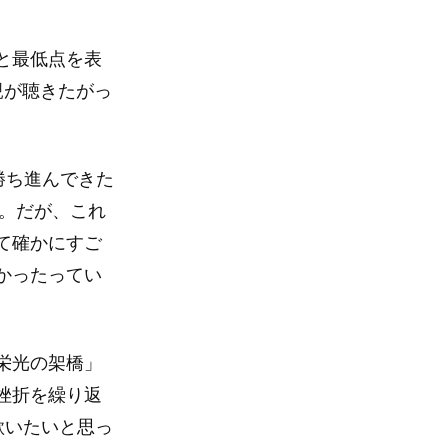
と最低点を表
親が聴きたがっ
。
勝ち進んできた
に。だが、これ
て確かにすご
かったってい
栄光の架橋」
挫折を繰り返
歌いたいと思っ