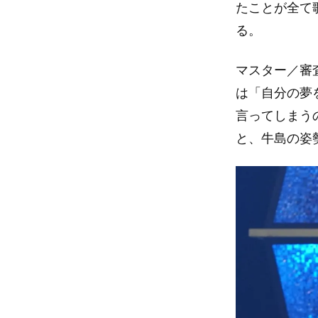
たことが全て
る。
マスター／審
は「自分の夢
言ってしまう
と、牛島の姿