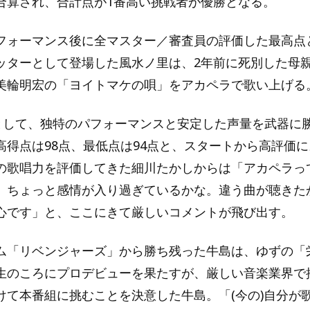
合算され、合計点が1番高い挑戦者が優勝となる。
フォーマンス後に全マスター／審査員の評価した最高点
ッターとして登場した風水ノ里は、2年前に死別した母
美輪明宏の「ヨイトマケの唄」をアカペラで歌い上げる
”として、独特のパフォーマンスと安定した声量を武器に
高得点は98点、最低点は94点と、スタートから高評価
の歌唱力を評価してきた細川たかしからは「アカペラっ
、ちょっと感情が入り過ぎているかな。違う曲が聴きた
心です」と、ここにきて厳しいコメントが飛び出す。
ム「リベンジャーズ」から勝ち残った牛島は、ゆずの「
生のころにプロデビューを果たすが、厳しい音楽業界で
けて本番組に挑むことを決意した牛島。「(今の)自分が