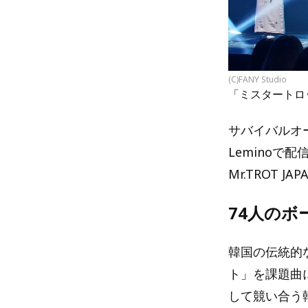
(C)FANY Studio
「ミスタートロ
サバイバルオ
Leminoで
Mr.TROT 
74人の
韓国の伝統的
ト」を課題曲
して競い合う