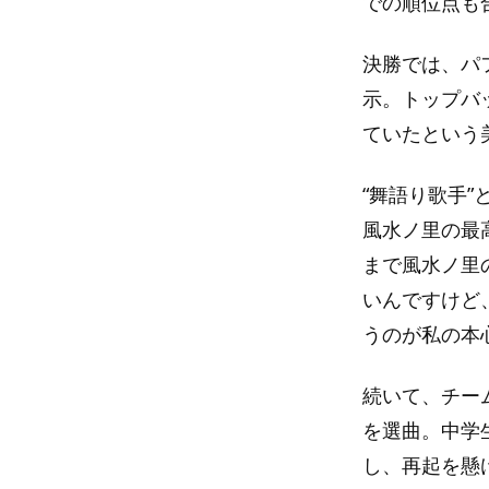
での順位点も
決勝では、パ
示。トップバ
ていたという
“舞語り歌手
風水ノ里の最
まで風水ノ里
いんですけど
うのが私の本
続いて、チー
を選曲。中学
し、再起を懸