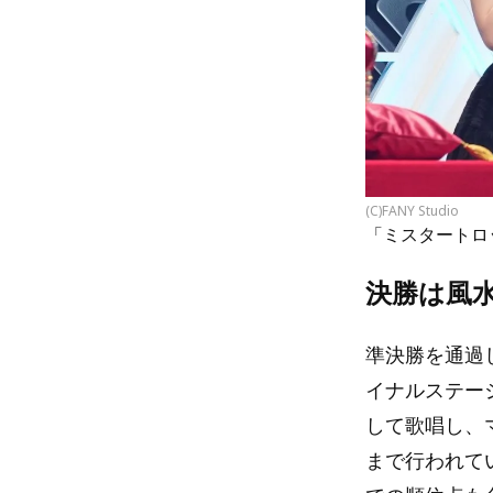
(C)FANY Studio
「ミスタートロ
決勝は風
準決勝を通過
イナルステー
して歌唱し、マ
まで行われて