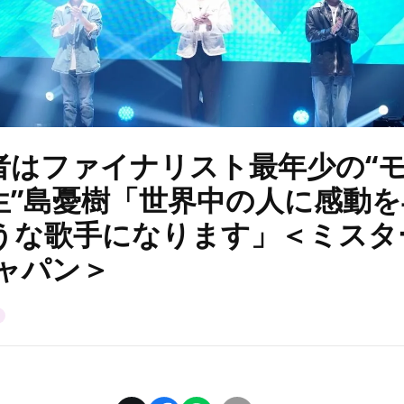
者はファイナリスト最年少の“
生”島憂樹「世界中の人に感動
うな歌手になります」＜ミスタ
ジャパン＞