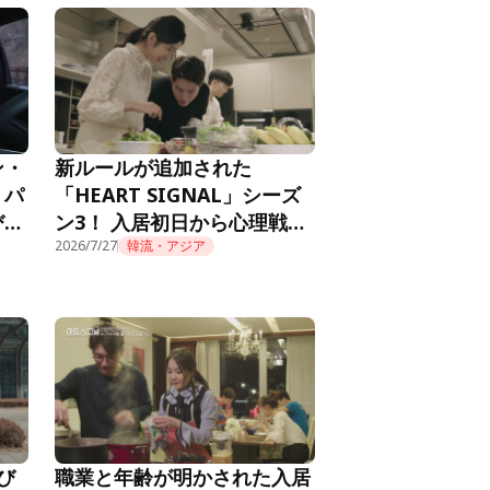
ン・
新ルールが追加された
。パ
「HEART SIGNAL」シーズ
び火
ン3！ 入居初日から心理戦が
RT
始まり……『HEART
2026/7/27
韓流・アジア
SIGNAL3』第1話
び
職業と年齢が明かされた入居