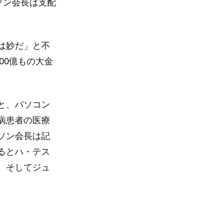
ソン会長は支配
は妙だ」と不
00億もの大金
と、パソコン
病患者の医療
ソン会長は記
るとハ・テス
、そしてジュ