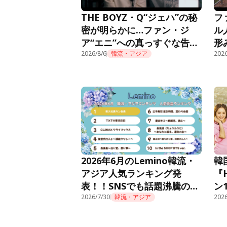
THE BOYZ・Q“ジェハ”の秘
フ
密が明らかに…ファン・ジ
ル
ア“エニ”への真っすぐな告白
形
に胸キュン＜推しデビュー＞
2026/8/6
韓流・アジア
話
2026
2026年6月のLemino韓流・
韓
アジア人気ランキング発
『
表！！SNSでも話題沸騰の痛
ン
快オフィスファンタジー『新
2026/7/30
韓流・アジア
Le
2026
入社員カン会長』が先月10位
から怒涛のごぼう抜きで初の