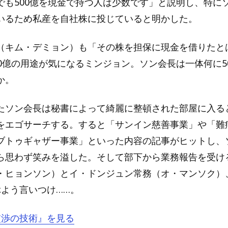
でも500億を現金で持つ人は少数です」と説明し、特に
いるため私産を自社株に投じていると明かした。
（キム・デミョン）も「その株を担保に現金を借りたと
00億の用途が気になるミンジョン。ソン会長は一体何に5
か。
たソン会長は秘書によって綺麗に整頓された部屋に入る
をエゴサーチする。すると「サンイン慈善事業」や「難
ブトゥギャザー事業」といった内容の記事がヒットし、
ら思わず笑みを溢した。そして部下から業務報告を受け
・ヒョンソン）とイ・ドンジュン常務（オ・マンソク）
ぶよう言いつけ……。
『交渉の技術』を見る