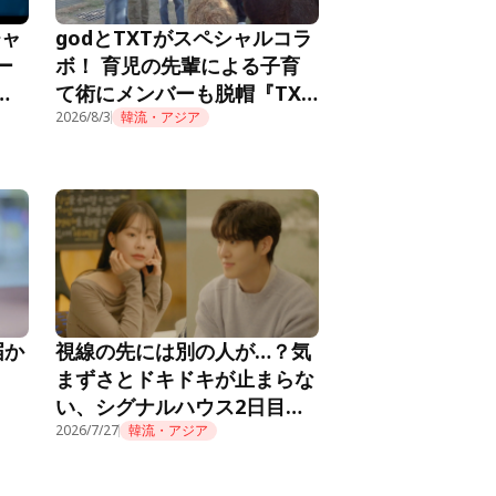
チャ
godとTXTがスペシャルコラ
ー
ボ！ 育児の先輩による子育
メ
て術にメンバーも脱帽『TXT
推し
の育児日記』第10話
2026/8/3
韓流・アジア
届か
視線の先には別の人が…？気
まずさとドキドキが止まらな
い、シグナルハウス2日目の
朝『HEART SIGNAL4』第2
2026/7/27
韓流・アジア
話