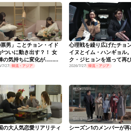
0票男」ことチョン・イド
心理戦を繰り広げたチョ
がついに動き出す？！ 女
イヌとイム・ハンギョル
陣の気持ちに変化が……
ク・ジヒョンを巡って再
EART SIGNAL3』第3話
/7/27
韓流・アジア
花を燃やし……？！『HEA
2026/7/27
韓流・アジア
SIGNAL3』第2話
国の大人気恋愛リアリティ
シーズン1のメンバーが再