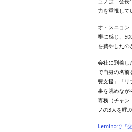
ュノは「会長
力を重視して
オ・スニョン
審に感じ、5
を費やしたの
会社に到着し
で自身の名前
費支援」「リ
事を眺めなが
専務（チャン
ノの3人を呼
Leminoで