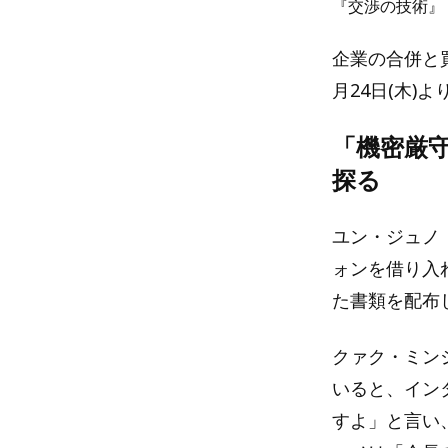
『交渉の技術』
企業の合併と
月24日(木)
「機密厳守
探る
ユン・ジュノ
ォンを借り入
た書類を配布
クァク・ミン
いると、イン
すよ」と言い