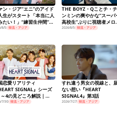
ァン・ジア“エニ”のアイド
THE BOYZ・Qことチ・
人生がスタート「本当に人
ンミンの爽やかな“スーパ
みたい！」“練習生仲間”も
高校生”ぶりに視聴者メロ
題に＜推しデビュー＞
/8/5
韓流・アジア
ロ「制服似合ってる」＜
2026/8/5
韓流・アジア
デビュー＞
国恋愛リアリティ
すれ違う男女の視線と、
HEART SIGNAL』シーズ
ない想い『HEART
1～4の見どころ解説｜
SIGNAL4』第3話
mino公式
/7/30
韓流・アジア
2026/7/27
韓流・アジア