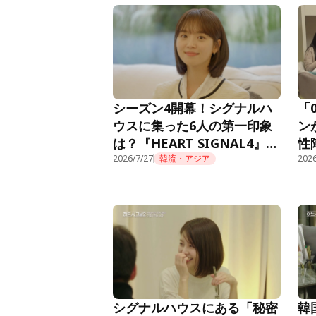
首位獲得！
シーズン4開幕！シグナルハ
「
ウスに集った6人の第一印象
ン
は？『HEART SIGNAL4』第
性
1話
2026/7/27
韓流・アジア
『H
2026
シグナルハウスにある「秘密
韓