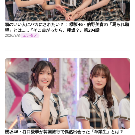
頭のいい人にバカにされたい？！ 櫻坂46・的野美青の「罵られ願
望」とは……『そこ曲がったら、櫻坂？』第294話
2026/8/3
エンタメ
櫻坂46・谷口愛季が韓国旅行で偶然出会った「卒業生」とは？