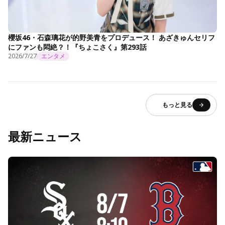
櫻坂46・石森璃花が的野美青をプロデュース！ あざきゅんセリフ
にファンも悶絶？！『ちょこさく』第293話
2026/7/27
エンタメ
もっと見る
最新ニュース