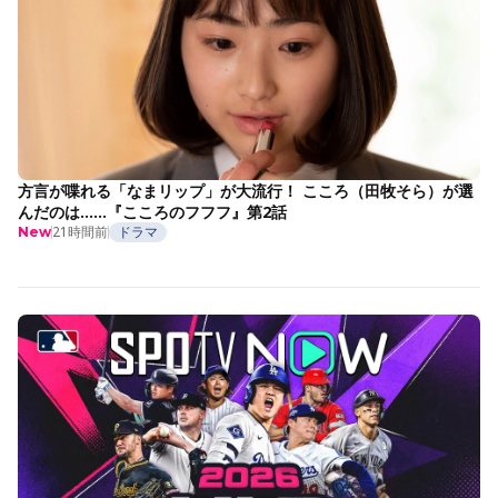
方言が喋れる「なまリップ」が大流行！ こころ（田牧そら）が選
んだのは……『こころのフフフ』第2話
21時間前
ドラマ
New