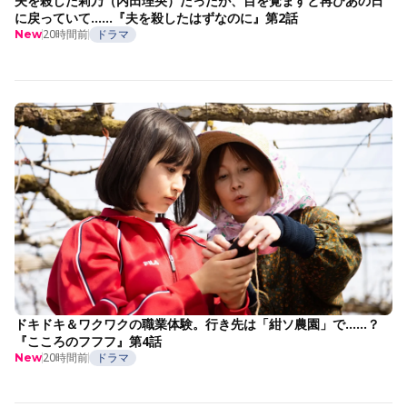
夫を殺した莉乃（内田理央）だったが、目を覚ますと再びあの日
に戻っていて……『夫を殺したはずなのに』第2話
20時間前
ドラマ
New
ドキドキ＆ワクワクの職業体験。行き先は「紺ソ農園」で……？
『こころのフフフ』第4話
20時間前
ドラマ
New