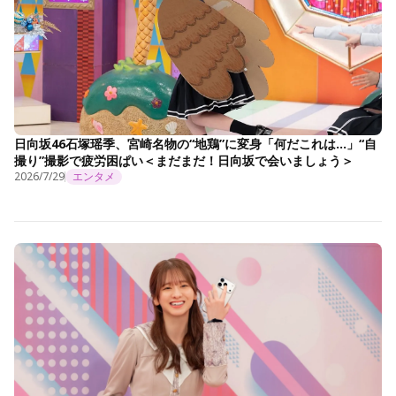
日向坂46石塚瑶季、宮崎名物の“地鶏”に変身「何だこれは…」“自
撮り”撮影で疲労困ぱい＜まだまだ！日向坂で会いましょう＞
2026/7/29
エンタメ