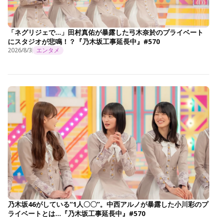
「ネグリジェで…」田村真佑が暴露した弓木奈於のプライベート
にスタジオが悲鳴！？『乃木坂工事延長中』#570
2026/8/3
エンタメ
乃木坂46がしている“1人〇〇”。中西アルノが暴露した小川彩のプ
ライベートとは…『乃木坂工事延長中』#570