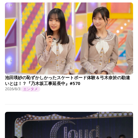
池田瑛紗の恥ずかしかったスケートボード体験＆弓木奈於の勘違
いとは！？『乃木坂工事延長中』#570
2026/8/3
エンタメ