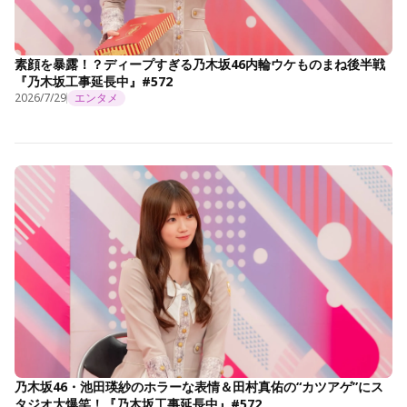
素顔を暴露！？ディープすぎる乃木坂46内輪ウケものまね後半戦
『乃木坂工事延長中』#572
2026/7/29
エンタメ
乃木坂46・池田瑛紗のホラーな表情＆田村真佑の“カツアゲ”にス
タジオ大爆笑！『乃木坂工事延長中』#572