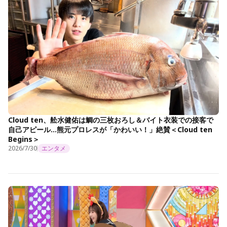
Cloud ten、舩水健佑は鯛の三枚おろし＆バイト衣装での接客で
自己アピール…熊元プロレスが「かわいい！」絶賛＜Cloud ten
Begins＞
2026/7/30
エンタメ