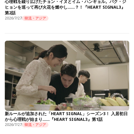
心理戦を繰り広げたチョン・イヌとイム・ハンギョル。パク・ジ
ヒョンを巡って再び火花を燃やし……？！『HEART SIGNAL3』
第2話
2026/7/27
韓流・アジア
新ルールが追加された「HEART SIGNAL」シーズン3！ 入居初日
から心理戦が始まり……『HEART SIGNAL3』第1話
2026/7/27
韓流・アジア