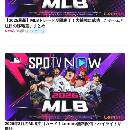
【2026最新】MLBトレード期限終了！大補強に成功したチームと
注目の移籍選手まとめ
20時間前
スポーツ
New
2026年8月のMLB注目カード！Lemino無料配信・ハイライト活
用法