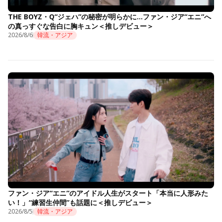
THE BOYZ・Q“ジェハ”の秘密が明らかに…ファン・ジア“エニ”へ
の真っすぐな告白に胸キュン＜推しデビュー＞
2026/8/6
韓流・アジア
ファン・ジア“エニ”のアイドル人生がスタート「本当に人形みた
い！」“練習生仲間”も話題に＜推しデビュー＞
2026/8/5
韓流・アジア