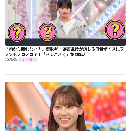
「頭から離れない！」櫻坂46・藤吉夏鈴が演じる低音ボイスにフ
ァンもメロメロ？！『ちょこさく』第295話
2026/8/6
エンタメ