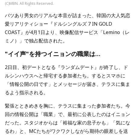
(C)MBN. All Rights Reserved.
バツあり男女のリアルな本音が詰まった、韓国の大人気恋
愛リアリティショー『ドルシングルズ 7 IN GOLD
COAST』が4月1日より、映像配信サービス「Lemino（レ
ミノ）」で独占配信された。
"イイ声"を持つイニョンの職業は…
2日目、初デートとなる『ランダムデート』が終了し、ド
ルシンハウスへと帰宅する参加者たち。するとスマホに
「情報公開の日です」とメッセージが届き、テラスに集ま
るよう指示される。
緊張とときめきを胸に、テラスに集まった参加者たち。今
回の情報公開は「職業」で、最初に公表したのはイニョン
だった。スタジオからは「裕福な家の息子かも」「気にな
るわ」と、MCたちがワクワクしながら期待の眼差しを送