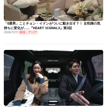
「0票男」ことチョン・イドンがついに動き出す？！ 女性陣の気
持ちに変化が……『HEART SIGNAL3』第3話
2026/7/27
韓流・アジア