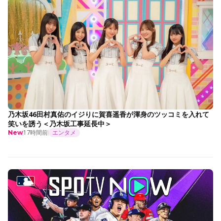
乃木坂46田村真佑のイジりに賀喜遥香が渾身のツッコミを入れて
笑いを誘う＜乃木坂工事延長中＞
17時間前
エンタメ
New