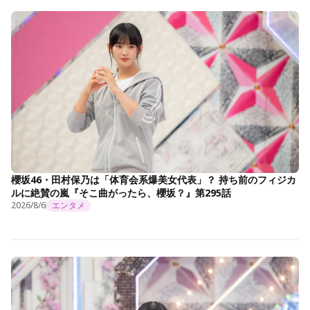
櫻坂46・田村保乃は「体育会系爆美女代表」？ 持ち前のフィジカ
ルに絶賛の嵐『そこ曲がったら、櫻坂？』第295話
2026/8/6
エンタメ