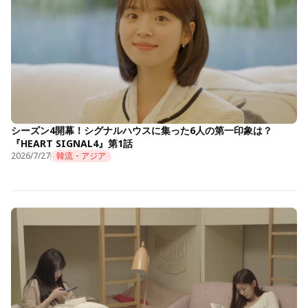
シーズン4開幕！シグナルハウスに集った6人の第一印象は？
『HEART SIGNAL4』第1話
2026/7/27
韓流・アジア