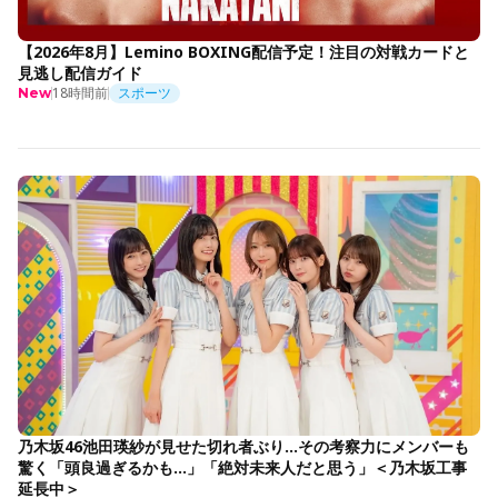
【2026年8月】Lemino BOXING配信予定！注目の対戦カードと
見逃し配信ガイド
18時間前
スポーツ
New
乃木坂46池田瑛紗が見せた切れ者ぶり…その考察力にメンバーも
驚く「頭良過ぎるかも…」「絶対未来人だと思う」＜乃木坂工事
延長中＞