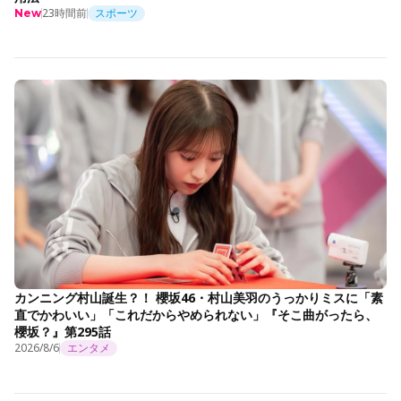
23時間前
スポーツ
New
カンニング村山誕生？！ 櫻坂46・村山美羽のうっかりミスに「素
直でかわいい」「これだからやめられない」『そこ曲がったら、
櫻坂？』第295話
2026/8/6
エンタメ