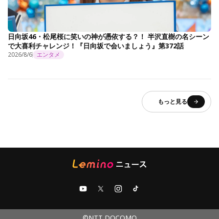
日向坂46・松尾桜に笑いの神が憑依する？！ 半沢直樹の名シーン
で大喜利チャレンジ！『日向坂で会いましょう』第372話
2026/8/6
エンタメ
もっと見る
©NTT DOCOMO