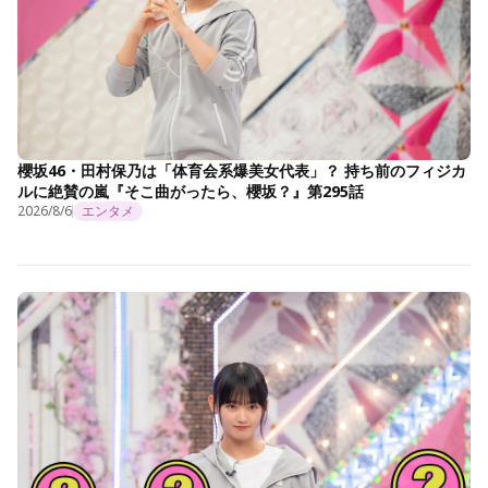
櫻坂46・田村保乃は「体育会系爆美女代表」？ 持ち前のフィジカ
ルに絶賛の嵐『そこ曲がったら、櫻坂？』第295話
2026/8/6
エンタメ