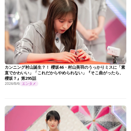
カンニング村山誕生？！ 櫻坂46・村山美羽のうっかりミスに「素
直でかわいい」「これだからやめられない」『そこ曲がったら、
櫻坂？』第295話
2026/8/6
エンタメ