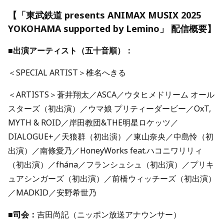
【「東武鉄道 presents ANIMAX MUSIX 2025
YOKOHAMA supported by Lemino」 配信概要】
■出演アーティスト（五十音順）：
＜SPECIAL ARTIST＞椎名へきる
＜ARTISTS＞蒼井翔太／ASCA／ウタヒメドリーム オール
スターズ（初出演）／ウマ娘 プリティーダービー／OxT,
MYTH & ROID／岸田教団&THE明星ロケッツ／
DIALOGUE+／天狼群（初出演）／東山奈央／中島怜（初
出演）／南條愛乃／HoneyWorks feat.ハコニワリリィ
（初出演）／fhána／フランシュシュ（初出演）／プリキ
ュアシンガーズ（初出演）／前橋ウィッチーズ（初出演）
／MADKID／安野希世乃
■司会：
吉田尚記（ニッポン放送アナウンサー）