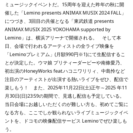
ミュージックイベントだ。15周年を迎えた昨年の秋に開
催した「Lemino presents ANIMAX MUSIX 2024 FALL」
につづき、3回目の共催となる「東武鉄道 presents
ANIMAX MUSIX 2025 YOKOHAMA supported by
Lemino」は、横浜アリーナで開催される。 そして本
日、会場で行われるアーティストの全ライブ映像を
「Leminoプレミアム」(月額990円※1)にて生配信するこ
とが決定した。ウマ娘 プリティーダービーや南條愛乃、
初出演のHoneyWorks feat.ハコニワリリィ、中島怜など
注目のアーティストが出演する熱いライブをぜひ、配信で
楽しもう！ また、2025年11月22日(土)正午～2025 年11
月30日(日)23:59の期間で、見逃し配信も予定している。
当日会場にお越しいただくのが難しい方も、初めてご覧に
なる方も、ここでしか観られないライブミュージックイベ
ントを、ドコモの映像配信サービス Leminoでぜひ楽しも
う。