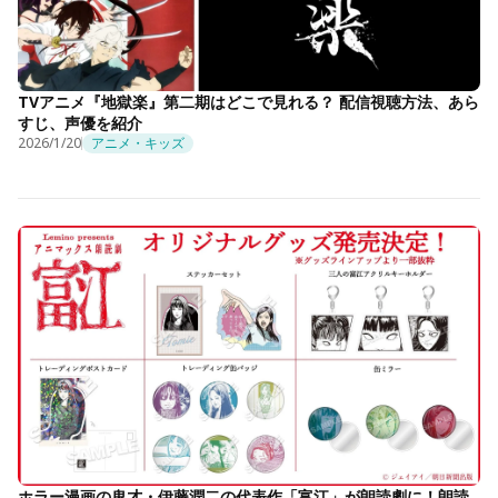
TVアニメ『地獄楽』第二期はどこで見れる？ 配信視聴方法、あら
すじ、声優を紹介
2026/1/20
アニメ・キッズ
ホラー漫画の鬼才・伊藤潤二の代表作「富江」が朗読劇に！朗読