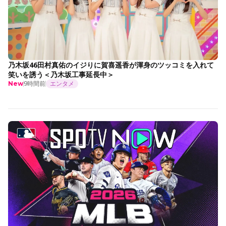
乃木坂46田村真佑のイジりに賀喜遥香が渾身のツッコミを入れて
笑いを誘う＜乃木坂工事延長中＞
9時間前
エンタメ
New