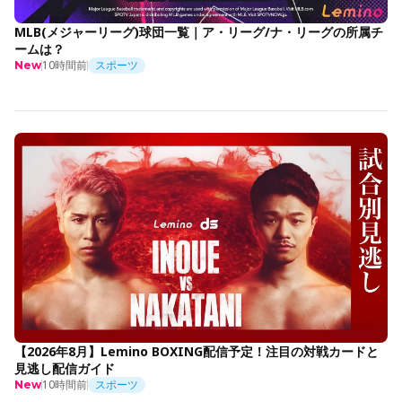
MLB(メジャーリーグ)球団一覧｜ア・リーグ/ナ・リーグの所属チ
ームは？
10時間前
スポーツ
New
【2026年8月】Lemino BOXING配信予定！注目の対戦カードと
見逃し配信ガイド
10時間前
スポーツ
New