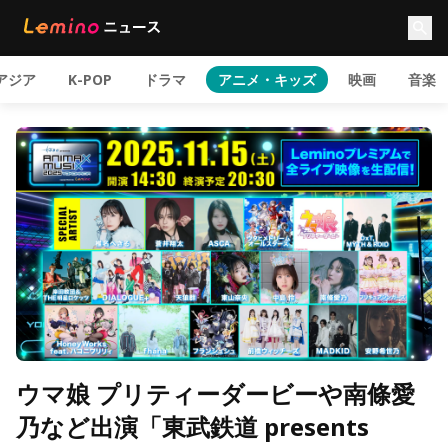
アジア
K-POP
ドラマ
アニメ・キッズ
映画
音楽
ウマ娘 プリティーダービーや南條愛
乃など出演「東武鉄道 presents