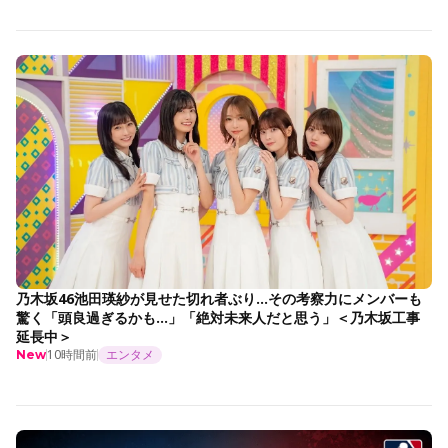
乃木坂46池田瑛紗が見せた切れ者ぶり…その考察力にメンバーも
驚く「頭良過ぎるかも…」「絶対未来人だと思う」＜乃木坂工事
延長中＞
10時間前
エンタメ
New