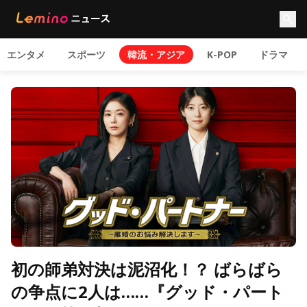
エンタメ
スポーツ
韓流・アジア
K-POP
ドラマ
初の師弟対決は泥沼化！？ ばらばら
の争点に2人は……『グッド・パート