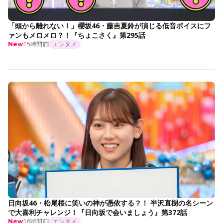
「頭から離れない！」櫻坂46・藤吉夏鈴が演じる低音ボイスにフ
ァンもメロメロ？！『ちょこさく』第295話
15時間前
エンタメ
New
日向坂46・松尾桜に笑いの神が憑依する？！ 半沢直樹の名シーン
で大喜利チャレンジ！『日向坂で会いましょう』第372話
16時間前
エンタメ
New