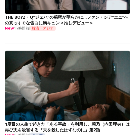
THE BOYZ・Q“ジェハ”の秘密が明らかに…ファン・ジア“エニ”へ
の真っすぐな告白に胸キュン＜推しデビュー＞
17時間前
韓流・アジア
New
1度目の人生で起きた「ある事故」を利用し、莉乃（内田理央）は
再び夫を殺害する『夫を殺したはずなのに』第2話