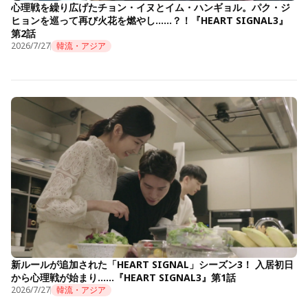
心理戦を繰り広げたチョン・イヌとイム・ハンギョル。パク・ジ
ヒョンを巡って再び火花を燃やし……？！『HEART SIGNAL3』
第2話
2026/7/27
韓流・アジア
新ルールが追加された「HEART SIGNAL」シーズン3！ 入居初日
から心理戦が始まり……『HEART SIGNAL3』第1話
2026/7/27
韓流・アジア