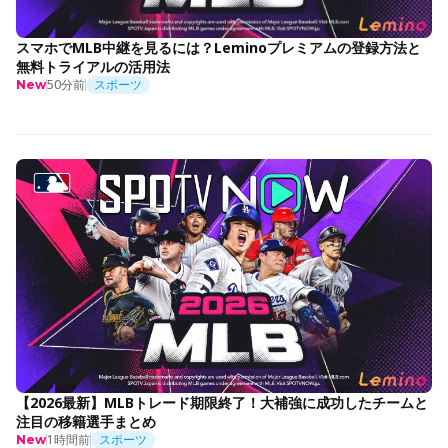
スマホでMLB中継を見るには？Leminoプレミアムの登録方法と
無料トライアルの活用法
50分前
スポーツ
New
【2026最新】MLBトレード期限終了！大補強に成功したチームと
注目の移籍選手まとめ
1時間前
スポーツ
New