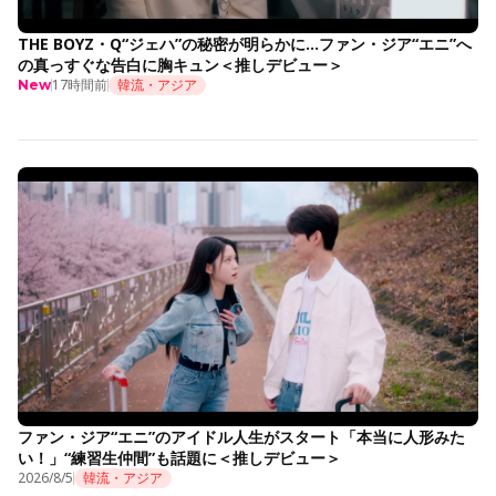
THE BOYZ・Q“ジェハ”の秘密が明らかに…ファン・ジア“エニ”へ
の真っすぐな告白に胸キュン＜推しデビュー＞
17時間前
韓流・アジア
New
ファン・ジア“エニ”のアイドル人生がスタート「本当に人形みた
い！」“練習生仲間”も話題に＜推しデビュー＞
2026/8/5
韓流・アジア