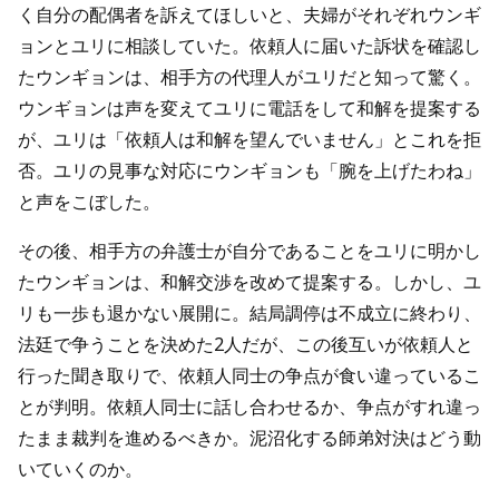
く自分の配偶者を訴えてほしいと、夫婦がそれぞれウンギ
ョンとユリに相談していた。依頼人に届いた訴状を確認し
たウンギョンは、相手方の代理人がユリだと知って驚く。
ウンギョンは声を変えてユリに電話をして和解を提案する
が、ユリは「依頼人は和解を望んでいません」とこれを拒
否。ユリの見事な対応にウンギョンも「腕を上げたわね」
と声をこぼした。
その後、相手方の弁護士が自分であることをユリに明かし
たウンギョンは、和解交渉を改めて提案する。しかし、ユ
リも一歩も退かない展開に。結局調停は不成立に終わり、
法廷で争うことを決めた2人だが、この後互いが依頼人と
行った聞き取りで、依頼人同士の争点が食い違っているこ
とが判明。依頼人同士に話し合わせるか、争点がすれ違っ
たまま裁判を進めるべきか。泥沼化する師弟対決はどう動
いていくのか。