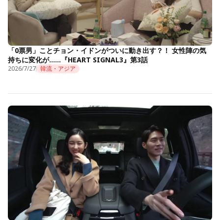
「0票男」ことチョン・イドンがついに動き出す？！ 女性陣の気
持ちに変化が……『HEART SIGNAL3』第3話
2026/7/27
韓流・アジア