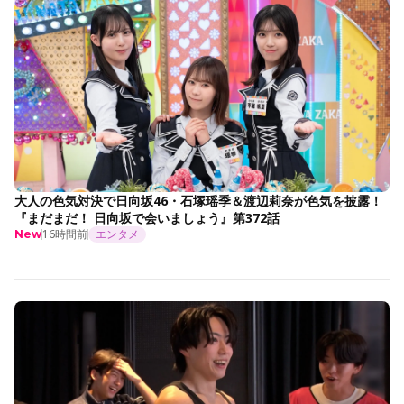
大人の色気対決で日向坂46・石塚瑶季＆渡辺莉奈が色気を披露！
『まだまだ！ 日向坂で会いましょう』第372話
16時間前
エンタメ
New