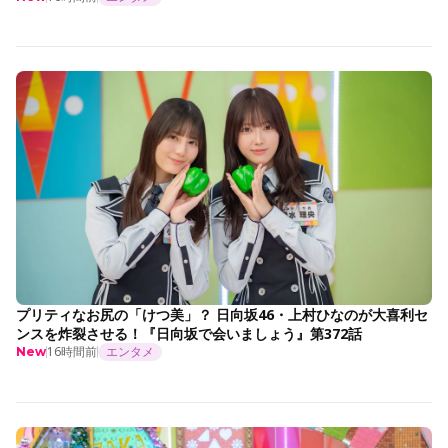
プリティなお尻の「けつ美」？ 日向坂46・上村ひなのが大喜利セ
ンスを炸裂させる！『日向坂で会いましょう』第372話
16時間前
エンタメ
New