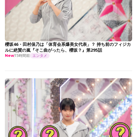
櫻坂46・田村保乃は「体育会系爆美女代表」？ 持ち前のフィジカ
ルに絶賛の嵐『そこ曲がったら、櫻坂？』第295話
15時間前
エンタメ
New