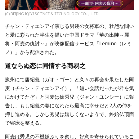
(C) BEIJING IQIYI SCIENCE & TECHNOLOGY CO.， LTD.
チャン・ティエンアイ演じる男装の女将軍の、壮烈な闘い
と愛に彩られた半生を描いた中国ドラマ『華の出陣～麗
将・阿麦の仇討～』が映像配信サービス「Lemino（レミ
ノ）」から配信された。
道ならぬ恋に同情する商易之
豫州にて唐紹義（ガオ・ゴー）と久々の再会を果たした阿
麦（チャン・ティエンアイ）。「短い会話だったが君を気
にかけてたぞ」と阿麦は徐秀児（ジャン・ユンシー）に報
告し、もし紹義の妻になれたら最高に幸せだと2人の仲を
押し進める。しかし秀児は嬉しくないようで、終始仏頂面
で寝床を整える。
阿麦は秀児の不機嫌ぶりを察し、好意を寄せられているこ