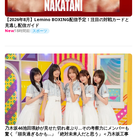
【2026年8月】Lemino BOXING配信予定！注目の対戦カードと
見逃し配信ガイド
18時間前
スポーツ
New
乃木坂46池田瑛紗が見せた切れ者ぶり…その考察力にメンバーも
驚く「頭良過ぎるかも…」「絶対未来人だと思う」＜乃木坂工事