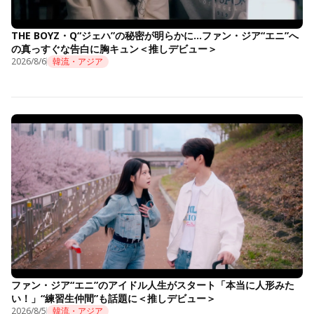
THE BOYZ・Q“ジェハ”の秘密が明らかに…ファン・ジア“エニ”へ
の真っすぐな告白に胸キュン＜推しデビュー＞
2026/8/6
韓流・アジア
ファン・ジア“エニ”のアイドル人生がスタート「本当に人形みた
い！」“練習生仲間”も話題に＜推しデビュー＞
2026/8/5
韓流・アジア