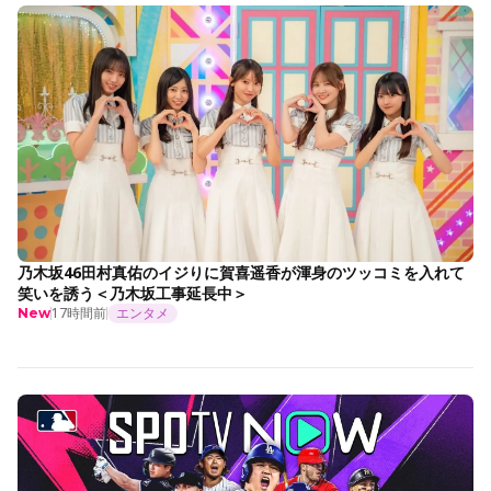
乃木坂46田村真佑のイジりに賀喜遥香が渾身のツッコミを入れて
笑いを誘う＜乃木坂工事延長中＞
17時間前
エンタメ
New