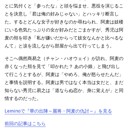
とに気付くと「参ったな」と頭を悩ませ、悪役を演じるこ
とを決意し「君は俺の好みじゃない」とハッキリ断言し
た。するとどんな女子が好きなのか尋ねられ、阿麦は妓楼
にいる色気たっぷりの女が好みだとごまかすが、秀児は阿
麦の頬を叩き「私が嫌いだからって妓女なんかと比べるな
んて」と涙を流しながら部屋から出て行ってしまう。
そこへ偶然商易之（チャン・ハオウェイ）が訪れ、阿麦の
赤くなった頬を見て「叩かれた？ あの小娘」と飛び出し
て行こうとするが、阿麦は「やめろ、俺が怒らせたんだ」
と事情を説明する。阿麦は男ではなく本当は女だと、まだ
知らない秀児に易之は「道ならぬ恋か、身に覚えが」と同
情するのだった。
Leminoで『華の出陣～麗将・阿麦の仇討～』を見る
前回の記事はこちら