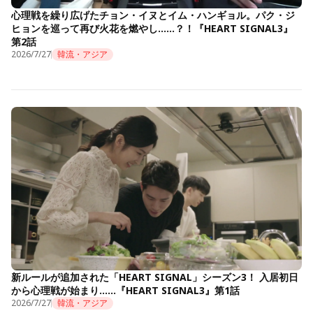
心理戦を繰り広げたチョン・イヌとイム・ハンギョル。パク・ジ
ヒョンを巡って再び火花を燃やし……？！『HEART SIGNAL3』
第2話
2026/7/27
韓流・アジア
新ルールが追加された「HEART SIGNAL」シーズン3！ 入居初日
から心理戦が始まり……『HEART SIGNAL3』第1話
2026/7/27
韓流・アジア