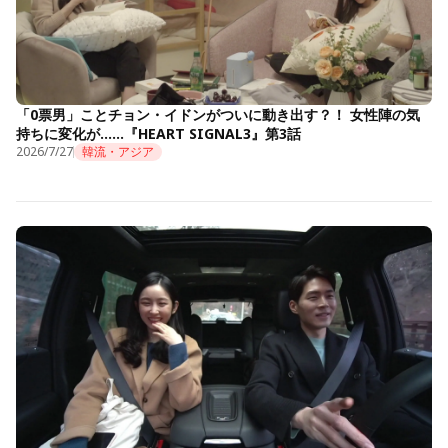
「0票男」ことチョン・イドンがついに動き出す？！ 女性陣の気
持ちに変化が……『HEART SIGNAL3』第3話
2026/7/27
韓流・アジア