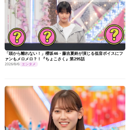
「頭から離れない！」櫻坂46・藤吉夏鈴が演じる低音ボイスにフ
ァンもメロメロ？！『ちょこさく』第295話
2026/8/6
エンタメ