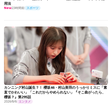
用法
23時間前
スポーツ
New
カンニング村山誕生？！ 櫻坂46・村山美羽のうっかりミスに「素
直でかわいい」「これだからやめられない」『そこ曲がったら、
櫻坂？』第295話
2026/8/6
エンタメ