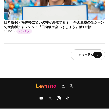
日向坂46・松尾桜に笑いの神が憑依する？！ 半沢直樹の名シーン
で大喜利チャレンジ！『日向坂で会いましょう』第372話
2026/8/6
エンタメ
もっと見る