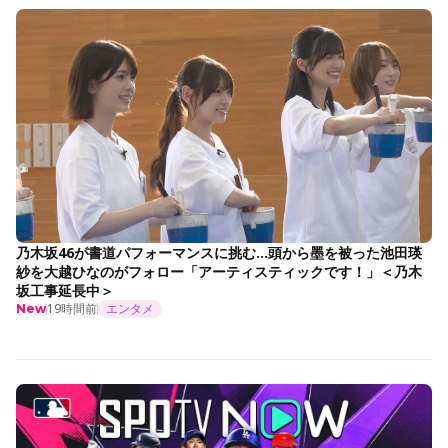
乃木坂46が書道パフォーマンスに挑む…頭から墨を被った池田瑛
紗を大越ひなのがフォロー「アーティスティックです！」＜乃木
坂工事延長中＞
19時間前
エンタメ
New