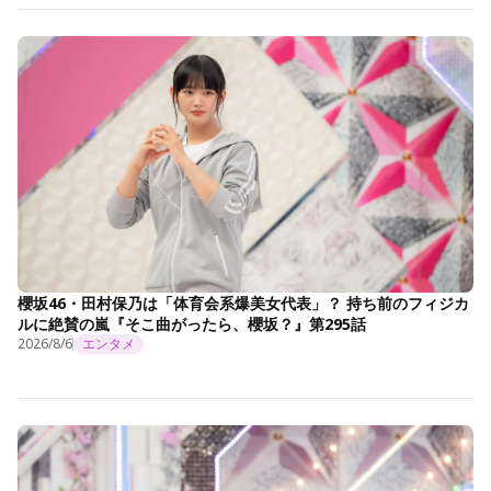
櫻坂46・田村保乃は「体育会系爆美女代表」？ 持ち前のフィジカ
ルに絶賛の嵐『そこ曲がったら、櫻坂？』第295話
2026/8/6
エンタメ