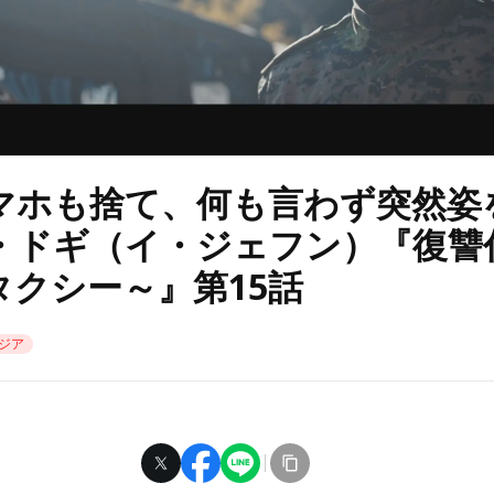
マホも捨て、何も言わず突然姿
・ドギ（イ・ジェフン）『復讐
タクシー～』第15話
ジア