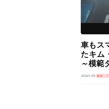
車もス
たキム
～模範
2026/1/29
韓流・ア