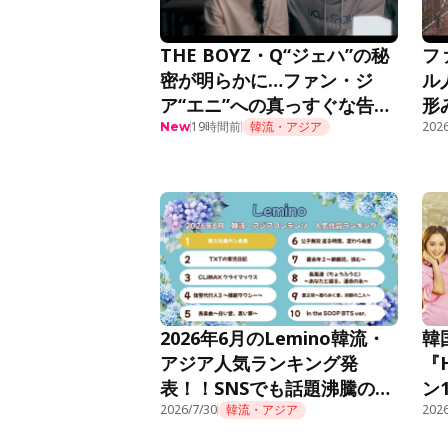
THE BOYZ・Q“ジェハ”の秘
フ
密が明らかに…ファン・ジ
ル
ア“エニ”への真っすぐな告白
形
に胸キュン＜推しデビュー＞
19時間前
韓流・アジア
話
2026
New
2026年6月のLemino韓流・
韓
アジア人気ランキング発
『
表！！SNSでも話題沸騰の痛
ン
快オフィスファンタジー『新
2026/7/30
韓流・アジア
Le
2026
入社員カン会長』が先月10位