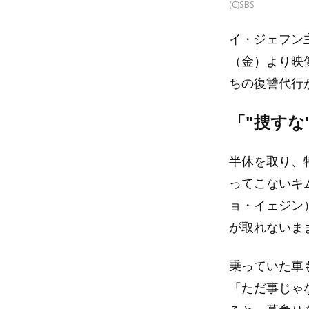
(C)SBS
イ・ジェフン
（金）より映
ちの復讐代行
「"捜す
半休を取り、
ってこないキ
ョ・イェジン
が取れないま
乗っていた車
「ただ事じゃ