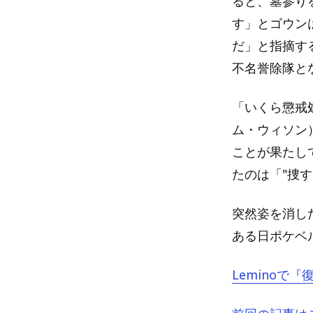
ると、墓参り
す」とゴウン
だ」と指摘す
不名誉除隊と
「いくら懲戒
ム・ウィソン
ことが果たし
たのは「"捜
突然姿を消し
ある日ポケベ
Leminoで