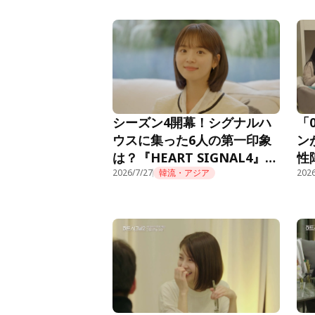
から怒涛のごぼう抜きで初の
首位獲得！
シーズン4開幕！シグナルハ
「
ウスに集った6人の第一印象
ン
は？『HEART SIGNAL4』第
性
1話
2026/7/27
韓流・アジア
『H
2026