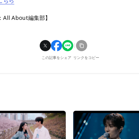
こちら
ll About編集部】
この記事をシェア
リンクをコピー