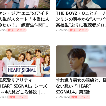
ァン・ジア“エニ”のアイド
THE BOYZ・Qことチ・
人生がスタート「本当に人
ンミンの爽やかな“スーパ
みたい！」“練習生仲間”も
高校生”ぶりに視聴者メロ
題に＜推しデビュー＞
/8/5
韓流・アジア
ロ「制服似合ってる」＜
2026/8/5
韓流・アジア
デビュー＞
国恋愛リアリティ
すれ違う男女の視線と、
HEART SIGNAL』シーズ
ない想い『HEART
1～4の見どころ解説｜
SIGNAL4』第3話
mino公式
/7/30
韓流・アジア
2026/7/27
韓流・アジア