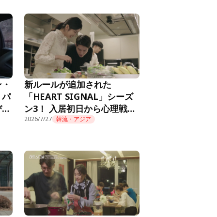
ン・
新ルールが追加された
。パ
「HEART SIGNAL」シーズ
び火
ン3！ 入居初日から心理戦が
RT
始まり……『HEART
2026/7/27
韓流・アジア
SIGNAL3』第1話