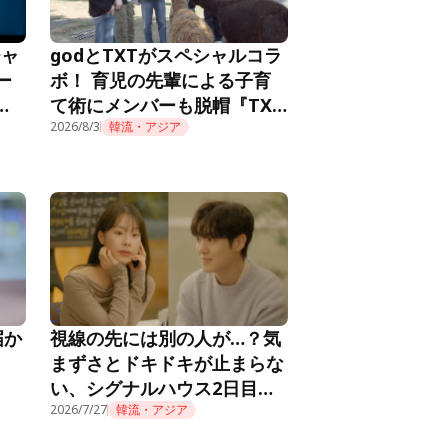
チャ
godとTXTがスペシャルコラ
ー
ボ！ 育児の先輩による子育
メ
て術にメンバーも脱帽『TXT
推し
の育児日記』第10話
2026/8/3
韓流・アジア
届か
視線の先には別の人が…？気
まずさとドキドキが止まらな
い、シグナルハウス2日目の
朝『HEART SIGNAL4』第2
2026/7/27
韓流・アジア
話