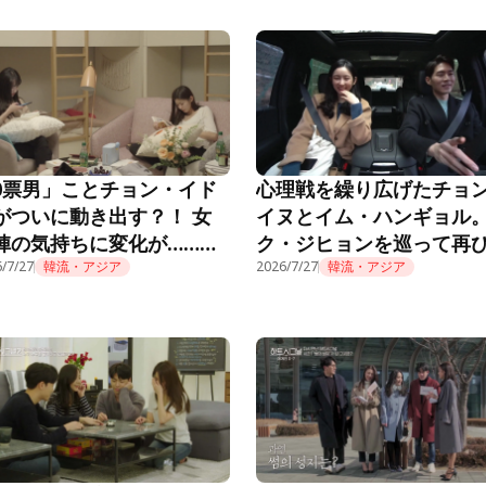
0票男」ことチョン・イド
心理戦を繰り広げたチョ
がついに動き出す？！ 女
イヌとイム・ハンギョル
陣の気持ちに変化が……
ク・ジヒョンを巡って再
EART SIGNAL3』第3話
/7/27
韓流・アジア
花を燃やし……？！『HEA
2026/7/27
韓流・アジア
SIGNAL3』第2話