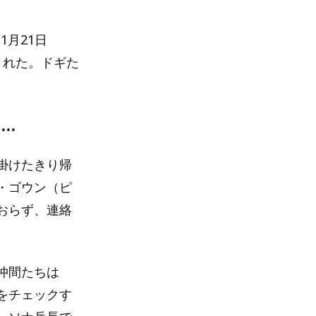
1月21日
された。ドギた
…
掛けたきり帰
・ゴウン（ピ
おらず、連絡
仲間たちは
をチェックす