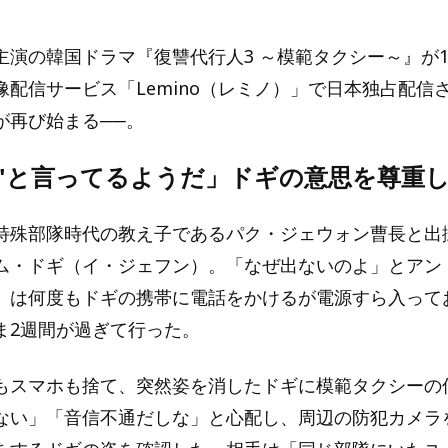
主演の韓国ドラマ『復讐代行人3 ～模範タクシー～』が1
像配信サービス「Lemino（レミノ）」で日本独占配信
が再び始まる──。
な"と言ってるようだ」ドギの意思を尊重し
特殊部隊時代の教え子であるパク・ジェウォン曹長と出
ム・ドギ（イ・ジェフン）。「なぜ出ないのよ」とアン
）は何度もドギの携帯に電話をかけるが電源すら入って
ま2週間が過ぎて行った。
もスマホも捨て、突然姿を消したドギに模範タクシーの
ない」「音信不通だしな」と心配し、周辺の防犯カメラ