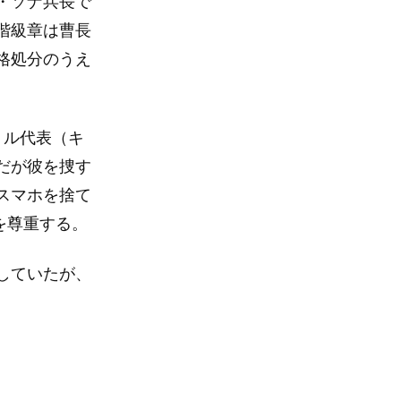
・ソナ兵長で
階級章は曹長
格処分のうえ
ョル代表（キ
だが彼を捜す
スマホを捨て
を尊重する。
していたが、