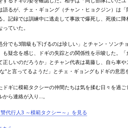
をするドギの姿を確認した。相手は「同じ部隊にいたユ
は語るが、チェ・ギョング（チャン・ヒョクジン）は「
る。記録では訓練中に逃走して事故で爆死し、死後に降
なっていた。
処分でも3階級も下げるのは珍しい」とチャン・ソンチ
）も疑念を感じ、ドギの失踪との関係性を示唆した。「
て正しいのだろうか」とチャン代表は葛藤し、自ら車や
すな"と言ってるようだ」とチェ・ギョングもドギの意思
たドギに模範タクシーの仲間たちは気を揉む日々を過ご
ルから連絡が入り…。
『復讐代行人3 ～模範タクシー～』を見る