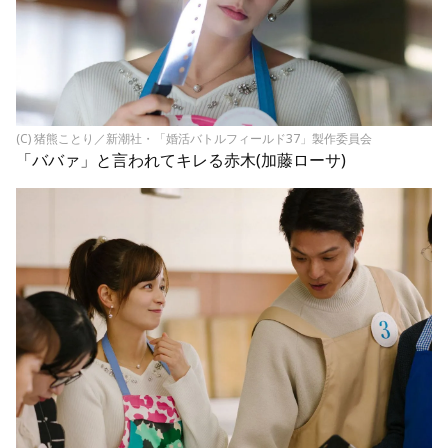
(C) 猪熊ことり／新潮社・「婚活バトルフィールド37」製作委員会
「ババァ」と言われてキレる赤木(加藤ローサ)