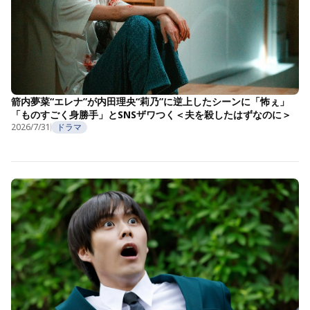
箭内夢菜“エレナ”が内田理央“莉乃”に逆上したシーンに「怖ぇ」
「ものすごく身勝手」とSNSザワつく＜夫を殺したはずなのに＞
2026/7/31
ドラマ