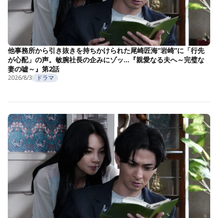
他事務所から引き抜きを持ちかけられた尾崎匠海“岩崎”に「行先
が心配」の声。敏腕社長の企みにゾッ…『親愛なる夫へ～完璧な
妻の嘘～』第2話
2026/8/3
ドラマ