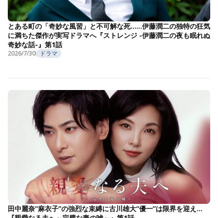
とある町の「奇妙な風習」と不可解な死……伊藤潤二の独特の狂気
に満ちた傑作が実写ドラマへ『ストレンジ -伊藤潤二の夜も眠れぬ
奇妙な話-』第1話
2026/7/30
ドラマ
田中麗奈“麻衣子”の強烈な束縛に古川雄大“優一”は限界を迎え…
『親愛なる夫へ～完璧な妻の嘘～』第1話