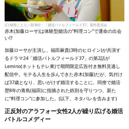
(C) 猪熊ことり／新潮社・「婚活バトルフィールド37」製作委員会
赤木(加藤ローサ)は体験型婚活の“料理コン”で運命の出会
い!?
加藤ローサが主演し、福田麻貴(3時のヒロイン)が共演す
るドラマ24「婚活バトルフィールド37」の第2話が
Lemino(ネットもテレ東)で期間限定広告付き無料見逃し
配信中。モテる人生を歩んできた赤木(加藤)だが、気付け
ば37歳となり、思いがけず婚活することに。同僚で婚活
歴8年の青島(福田)に指摘された鉄則を守りつつ、新た
に“料理コン”に参加した。(以下、ネタバレを含みます)
正反対のアラフォー女性2人が繰り広げる婚活
バトルコメディー