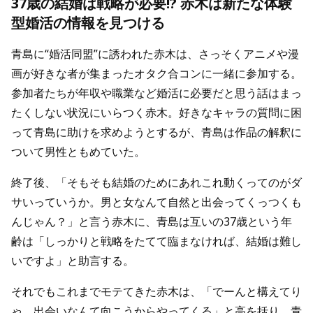
37歳の結婚は戦略が必要!? 赤木は新たな体験
型婚活の情報を見つける
青島に“婚活同盟”に誘われた赤木は、さっそくアニメや漫
画が好きな者が集まったオタク合コンに一緒に参加する。
参加者たちが年収や職業など婚活に必要だと思う話はまっ
たくしない状況にいらつく赤木。好きなキャラの質問に困
って青島に助けを求めようとするが、青島は作品の解釈に
ついて男性ともめていた。
終了後、「そもそも結婚のためにあれこれ動くってのがダ
サいっていうか。男と女なんて自然と出会ってくっつくも
んじゃん？」と言う赤木に、青島は互いの37歳という年
齢は「しっかりと戦略をたてて臨まなければ、結婚は難し
いですよ」と助言する。
それでもこれまでモテてきた赤木は、「でーんと構えてり
ゃ、出会いなんて向こうからやってくる」と高を括り、青