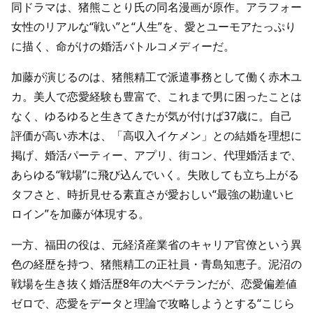
同ドラマは、猪熊ことり氏の同名漫画が原作。アラフォー
女性のリアルな“戦い”と“人生”を、愛とユーモアたっぷり
に描く、命がけの婚活バトルコメディーだ。
加藤が演じるのは、猪熊精工で派遣事務として働く赤木ユ
カ。美人で恋愛経験も豊富で、これまで男に困ったことは
なく、ゆるゆると生きてきたが気が付けば37歳に。自己
評価が高い赤木は、「高収入イケメン」との結婚を理想に
掲げ、婚活パーティー、アプリ、街コン、代理婚活まで、
あらゆる“戦場”に飛び込んでいく。失敗しても立ち上がる
タフさと、時折見せる素直さが愛おしい“最強の勘違いヒ
ロイン”を加藤が体現する。
一方、福田の役は、元経済産業省のキャリア官僚という異
色の経歴を持つ、猪熊精工の正社員・青島知恵子。泥沼の
戦場を生き抜く婚活歴8年の大ベテランだが、恋愛偏差値
ゼロで、恋愛をデータと理論で攻略しようとする“こじら