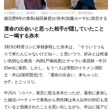
(C) 猪熊ことり／新潮社・「婚活バトルフィールド37」製作委員会
婚活歴8年の青島(福田麻貴)が赤木(加藤ローサ)に助言する
運命の出会いと思った相手が隠していたこと
に一喝する赤木
3対3の料理コンに単独参戦した赤木は、「そういうつも
りで来たんじゃないけどね～」と思いつつ、好みとは程遠
い気弱な公務員・内田(戸塚純貴)とチャラい美容師・中川
(Den)に落胆。しかし、もう一人は理想のイケメン消防
士・外山(保田賢也)で、「運命の出会い、来ちゃった
か!?」とニッコリ。
中川の「ババァ」発言に怒る赤木だったが、最初に参加し
た婚活パーティーで青島から男性陣は本人以外の対応も見
ていると指摘されたことを思い出しながら、外山に猛アピ