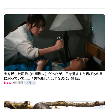
夫を殺した莉乃（内田理央）だったが、目を覚ますと再びあの日
に戻っていて……『夫を殺したはずなのに』第2話
19時間前
ドラマ
New