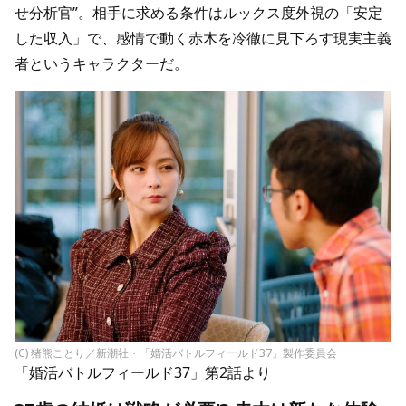
せ分析官”。相手に求める条件はルックス度外視の「安定
した収入」で、感情で動く赤木を冷徹に見下ろす現実主義
者というキャラクターだ。
(C) 猪熊ことり／新潮社・「婚活バトルフィールド37」製作委員会
「婚活バトルフィールド37」第2話より