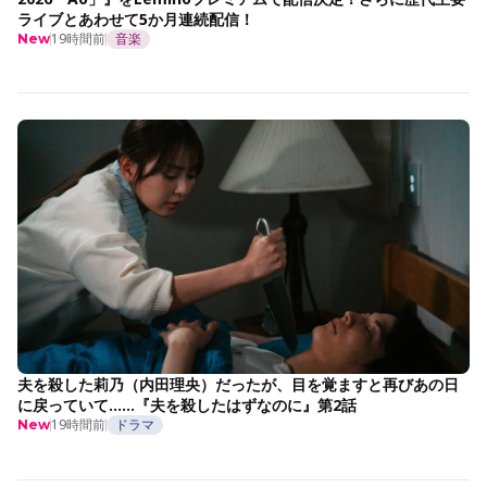
ライブとあわせて5か月連続配信！
19時間前
音楽
New
夫を殺した莉乃（内田理央）だったが、目を覚ますと再びあの日
に戻っていて……『夫を殺したはずなのに』第2話
19時間前
ドラマ
New