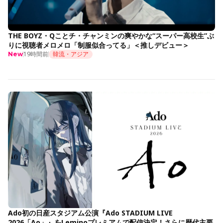
THE BOYZ・Qことチ・チャンミンの爽やかな“スーパー高校生”ぶ
りに視聴者メロメロ「制服似合ってる」＜推しデビュー＞
19時間前
韓流・アジア
New
Ado初の日産スタジアム公演『Ado STADIUM LIVE
2026「Ao」』をLeminoプレミアムで配信決定！さらに歴代主要