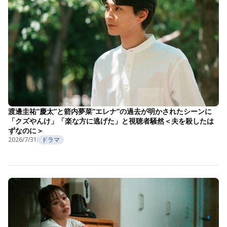
渡邊圭祐“慶太”と箭内夢菜“エレナ”の過去が明かされたシーンに
「クズやんけ」「楽な方に逃げた」と視聴者騒然＜夫を殺したは
ずなのに＞
2026/7/31
ドラマ