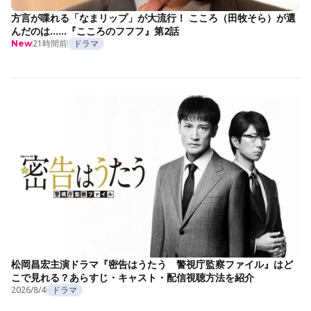
方言が喋れる「なまリップ」が大流行！ こころ（田牧そら）が選
んだのは……『こころのフフフ』第2話
21時間前
ドラマ
New
松岡昌宏主演ドラマ『密告はうたう 警視庁監察ファイル』はど
こで見れる？あらすじ・キャスト・配信視聴方法を紹介
2026/8/4
ドラマ