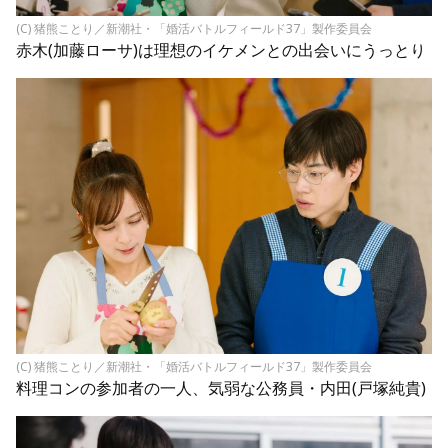
(C) 猪熊ことり／新潮社・「婚活バトルフィールド37」製作委員会
赤木(加藤ローサ)は理想のイケメンとの出会いにうっとり
(C) 猪熊ことり／新潮社・「婚活バトルフィールド37」製作委員会
料理コンの参加者の一人、気弱な公務員・内田(戸塚純貴)