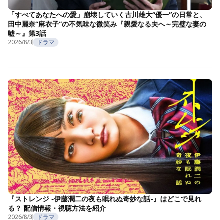
「すべてあなたへの愛」崩壊していく古川雄大“優一”の日常と、
田中麗奈“麻衣子”の不気味な微笑み『親愛なる夫へ～完璧な妻の
嘘～』第3話
2026/8/3
ドラマ
『ストレンジ -伊藤潤二の夜も眠れぬ奇妙な話-』はどこで見れ
る？ 配信情報・視聴方法を紹介
2026/8/3
ドラマ