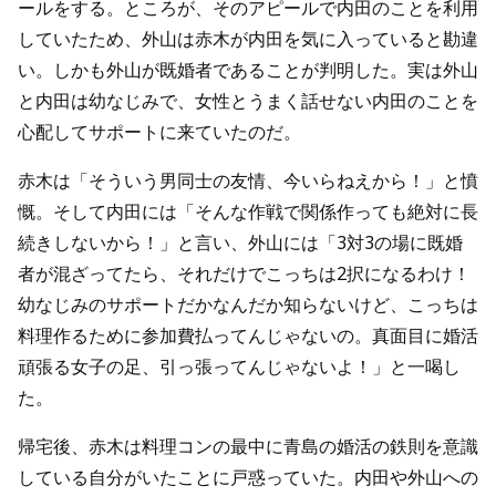
ールをする。ところが、そのアピールで内田のことを利用
していたため、外山は赤木が内田を気に入っていると勘違
い。しかも外山が既婚者であることが判明した。実は外山
と内田は幼なじみで、女性とうまく話せない内田のことを
心配してサポートに来ていたのだ。
赤木は「そういう男同士の友情、今いらねえから！」と憤
慨。そして内田には「そんな作戦で関係作っても絶対に長
続きしないから！」と言い、外山には「3対3の場に既婚
者が混ざってたら、それだけでこっちは2択になるわけ！
幼なじみのサポートだかなんだか知らないけど、こっちは
料理作るために参加費払ってんじゃないの。真面目に婚活
頑張る女子の足、引っ張ってんじゃないよ！」と一喝し
た。
帰宅後、赤木は料理コンの最中に青島の婚活の鉄則を意識
している自分がいたことに戸惑っていた。内田や外山への