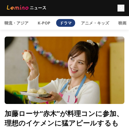
韓流・アジア
K-POP
ドラマ
アニメ・キッズ
映画
加藤ローサ“赤木”が料理コンに参加、
理想のイケメンに猛アピールするも