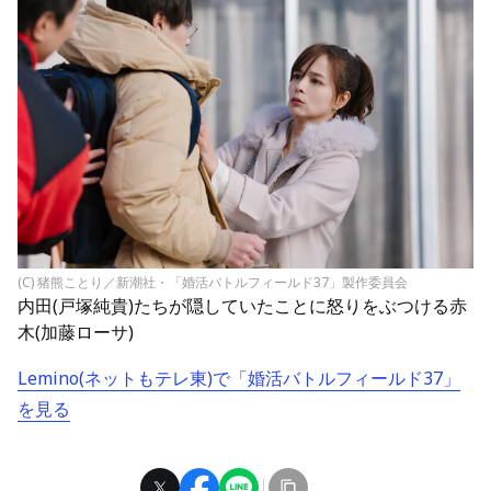
(C) 猪熊ことり／新潮社・「婚活バトルフィールド37」製作委員会
内田(戸塚純貴)たちが隠していたことに怒りをぶつける赤
木(加藤ローサ)
Lemino(ネットもテレ東)で「婚活バトルフィールド37」
を見る