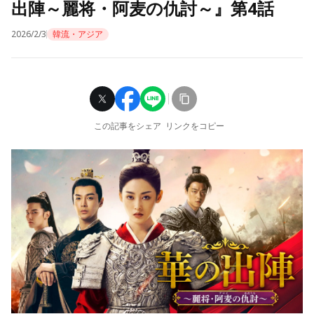
出陣～麗将・阿麦の仇討～』第4話
2026/2/3
韓流・アジア
この記事をシェア
リンクをコピー