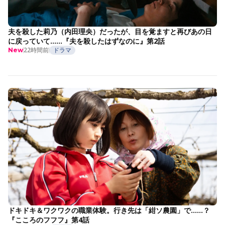
夫を殺した莉乃（内田理央）だったが、目を覚ますと再びあの日
に戻っていて……『夫を殺したはずなのに』第2話
22時間前
ドラマ
New
ドキドキ＆ワクワクの職業体験。行き先は「紺ソ農園」で……？
『こころのフフフ』第4話