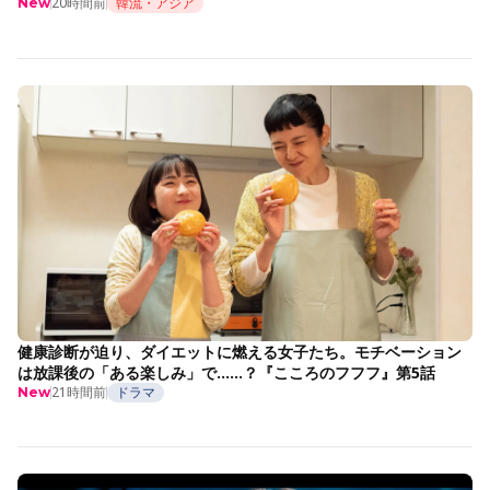
20時間前
韓流・アジア
New
健康診断が迫り、ダイエットに燃える女子たち。モチベーション
は放課後の「ある楽しみ」で……？『こころのフフフ』第5話
21時間前
ドラマ
New