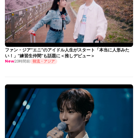
ファン・ジア“エニ”のアイドル人生がスタート「本当に人形みた
い！」“練習生仲間”も話題に＜推しデビュー＞
20時間前
韓流・アジア
New