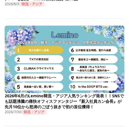
2026/8/3
韓流・アジア
2026年6月のLemino韓流・アジア人気ランキング発表！！SNSで
も話題沸騰の痛快オフィスファンタジー『新入社員カン会長』が
先月10位から怒涛のごぼう抜きで初の首位獲得！
2026/7/30
韓流・アジア