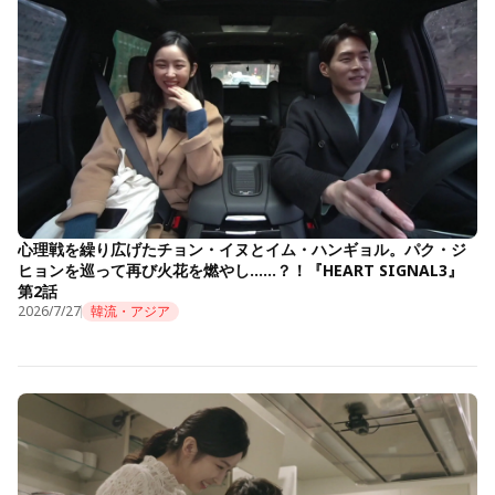
心理戦を繰り広げたチョン・イヌとイム・ハンギョル。パク・ジ
ヒョンを巡って再び火花を燃やし……？！『HEART SIGNAL3』
第2話
2026/7/27
韓流・アジア