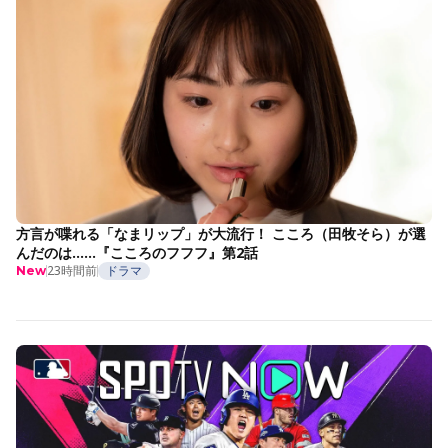
方言が喋れる「なまリップ」が大流行！ こころ（田牧そら）が選
んだのは……『こころのフフフ』第2話
23時間前
ドラマ
New