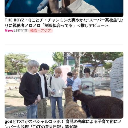
THE BOYZ・Qことチ・チャンミンの爽やかな“スーパー高校生”ぶ
りに視聴者メロメロ「制服似合ってる」＜推しデビュー＞
21時間前
韓流・アジア
New
godとTXTがスペシャルコラボ！ 育児の先輩による子育て術にメ
ンバーも脱帽『TXTの育児日記』第10話