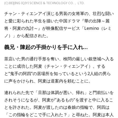
(C) BEIJING IQIYI SCIENCE & TECHNOLOGY CO.， LTD.
チャン・ティエンアイ演じる男装の女将軍の、壮烈な闘い
と愛に彩られた半生を描いた中国ドラマ『華の出陣～麗
将・阿麦の仇討～』が映像配信サービス「Lemino（レミ
ノ）」から配信された。
義兄・陳起の手掛かりを手に入れ…
茶店いた男の通行手形を奪い、検問の厳しい銀堡城へ入る
ことに成功した阿麦（チャン・ティエンアイ）。する
と“鬼手の阿四”の居場所を知っているという2人組の男ら
に声をかけられ、阿麦は道案内を頼むことに。
連れられた先で「旦那は体調が悪い、帰れ」と門前払いを
されそうになるが、阿麦が"あるもの"を渡すと中に入るこ
とを許された。阿麦が渡したのは春娘の指輪で、阿四は
「この指輪をどこで手に入れた？」と尋ねた。阿麦は本人