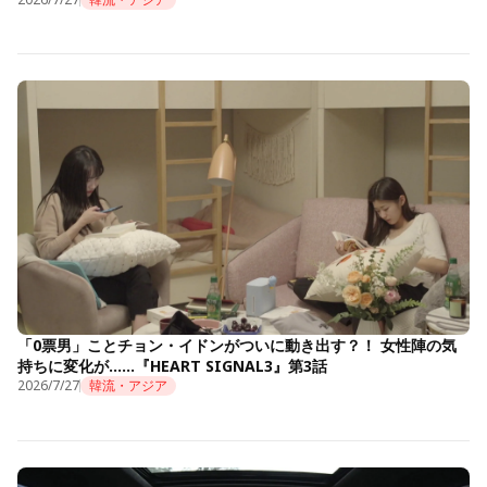
「0票男」ことチョン・イドンがついに動き出す？！ 女性陣の気
持ちに変化が……『HEART SIGNAL3』第3話
2026/7/27
韓流・アジア