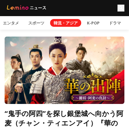
エンタメ
スポーツ
韓流・アジア
K-POP
ドラマ
“鬼手の阿四”を探し銀堡城へ向かう阿
麦（チャン・ティエンアイ）『華の