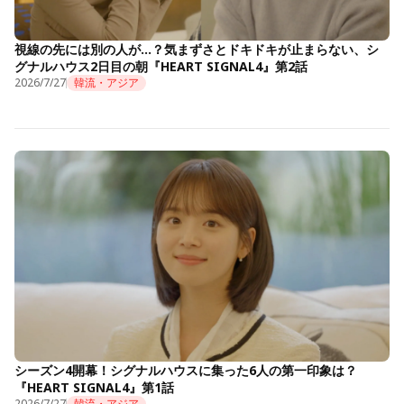
視線の先には別の人が…？気まずさとドキドキが止まらない、シ
グナルハウス2日目の朝『HEART SIGNAL4』第2話
2026/7/27
韓流・アジア
シーズン4開幕！シグナルハウスに集った6人の第一印象は？
『HEART SIGNAL4』第1話
2026/7/27
韓流・アジア