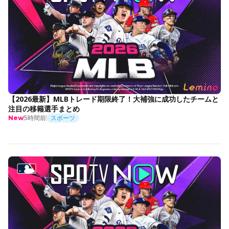
【2026最新】MLBトレード期限終了！大補強に成功したチームと
注目の移籍選手まとめ
5時間前
スポーツ
New