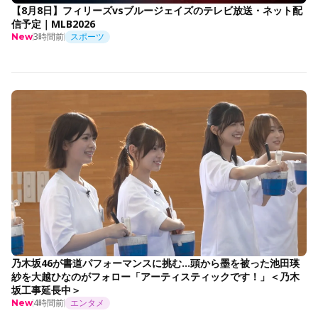
【8月8日】フィリーズvsブルージェイズのテレビ放送・ネット配
信予定｜MLB2026
3時間前
スポーツ
New
乃木坂46が書道パフォーマンスに挑む…頭から墨を被った池田瑛
紗を大越ひなのがフォロー「アーティスティックです！」＜乃木
坂工事延長中＞
4時間前
エンタメ
New