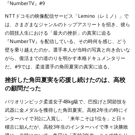
『NumberTV』#9
NTTドコモの映像配信サービス「Lemino（レミノ）」で
は、さまざまなジャンルのトップアスリートを招き、彼ら
の競技人生における「最大の挫折」の真実に迫る
『NumberTV』を配信している。その時何を感じ、どう
壁を乗り越えたのか。選手本人が当時の写真と向き合いな
がら、復活までの道のりを明かす本格ドキュメンタリー
だ。#9では、柔道選手の角田夏実の真実に迫る。
挫折した角田夏実を応援し続けたのは、高校
の顧問だった
パリオリンピック柔道女子48kg級で、巴投げと関節技を
武器に金メダルを獲得した角田夏実。高校2年生の時にイ
ンターハイで3位に入賞し、「来年こそは1位を」と日々
稽古に励んだが、高校3年生のインターハイで準々決勝敗