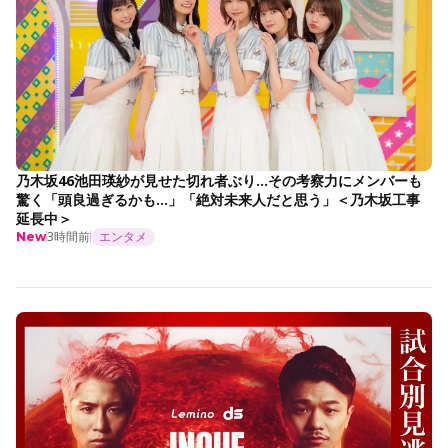
乃木坂46池田瑛紗が見せた切れ者ぶり…その考察力にメンバーも
驚く「頭良過ぎるかも…」「絶対未来人だと思う」＜乃木坂工事
延長中＞
3時間前
エンタメ
New