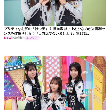
プリティなお尻の「けつ美」？ 日向坂46・上村ひなのが大喜利セ
ンスを炸裂させる！『日向坂で会いましょう』第372話
20時間前
エンタメ
New