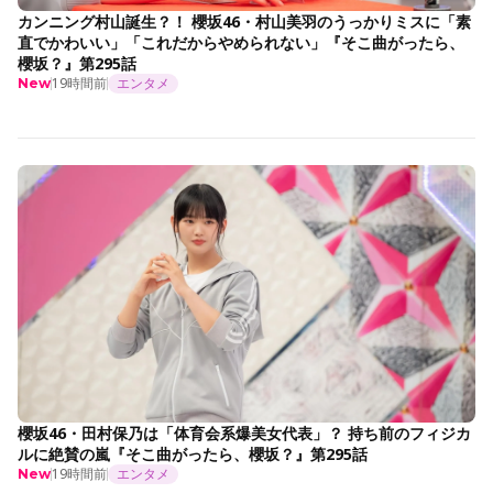
カンニング村山誕生？！ 櫻坂46・村山美羽のうっかりミスに「素
直でかわいい」「これだからやめられない」『そこ曲がったら、
櫻坂？』第295話
19時間前
エンタメ
New
櫻坂46・田村保乃は「体育会系爆美女代表」？ 持ち前のフィジカ
ルに絶賛の嵐『そこ曲がったら、櫻坂？』第295話
19時間前
エンタメ
New