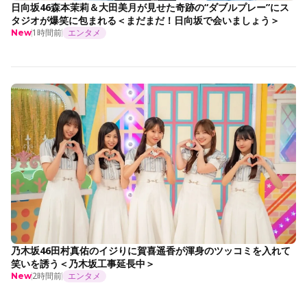
日向坂46森本茉莉＆大田美月が見せた奇跡の“ダブルプレー”にス
タジオが爆笑に包まれる＜まだまだ！日向坂で会いましょう＞
1時間前
エンタメ
New
乃木坂46田村真佑のイジりに賀喜遥香が渾身のツッコミを入れて
笑いを誘う＜乃木坂工事延長中＞
2時間前
エンタメ
New