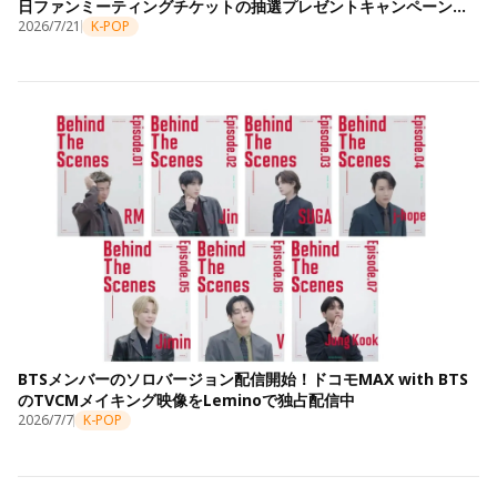
日ファンミーティングチケットの抽選プレゼントキャンペーンも
開始
2026/7/21
K-POP
BTSメンバーのソロバージョン配信開始！ドコモMAX with BTS
のTVCMメイキング映像をLeminoで独占配信中
2026/7/7
K-POP