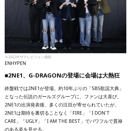
※2022年ザテレビジョン撮影
ENHYPEN
■2NE1、G-DRAGONの登場に会場は大熱狂
終盤戦では2NE1が登場。約10年ぶりの「SBS歌謡大典」
となった伝説のガールズグループに、ファンは大喜び。
2NE1の出演発表後、多くの注目が寄せられていたが、
2NE1は期待を裏切ることなく「FIRE」「I DON'T
CARE」「UGLY」「I AM THE BEST」でパワフルで貫禄
のある姿を見せる。