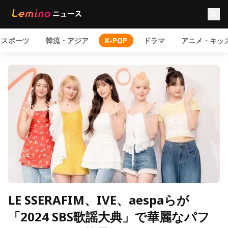
スポーツ
韓流・アジア
K-POP
ドラマ
アニメ・キッ
LE SSERAFIM、IVE、aespaらが
「2024 SBS歌謡大典」で華麗なパフ