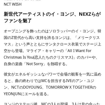
NCT WISH
新世代アーティストのイ・ヨンジ、NEXZらが
ファンを魅了
オープニングを飾ったのはソロラッパーのイ・ヨンジ。韓
国のZ世代から高い支持を誇るヨンジは、「メリークリス
マス」という声とともにサンタクロース衣装でステージ上
空から登場。マライア・キャリーの「All I Want For
Christmas Is You(恋人たちのクリスマス)」のカバーや、
自身の楽曲「Not Sorry」を熱唱する。
彼女がエネルギッシュなパワーで会場の観客を一気に温め
ると、曲の終わりではMCを担当するIVEのアン・ユジ
ン、NCTのDOYOUNG、TOMORROW X TOGETHERの
YEONJUNにエールを送る。
ヨンジのステージ後、MCの3人が登場。3人は息の合った