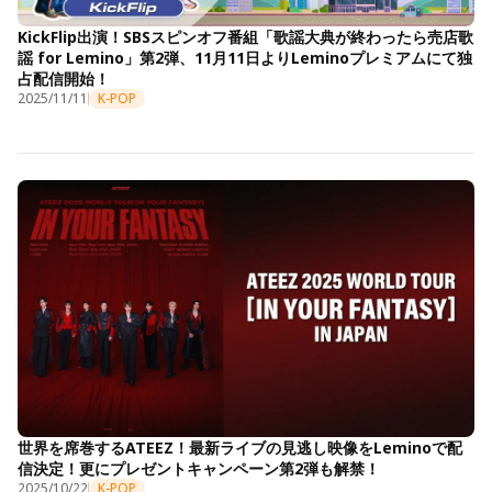
KickFlip出演！SBSスピンオフ番組「歌謡大典が終わったら売店歌
謡 for Lemino」第2弾、11月11日よりLeminoプレミアムにて独
占配信開始！
2025/11/11
K-POP
世界を席巻するATEEZ！最新ライブの見逃し映像をLeminoで配
信決定！更にプレゼントキャンペーン第2弾も解禁！
2025/10/22
K-POP