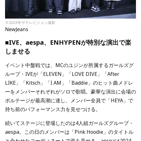
※2023年ザテレビジョン撮影
NewJeans
■IVE、aespa、ENHYPENが特別な演出で楽
しませる
イベント中盤戦では、MCのユジンが所属するガールズグ
ループ・IVEが「ELEVEN」「LOVE DIVE」「After
LIKE」「Kitsch」「I AM」「Baddie」のヒット曲メドレ
ーをメンバーそれぞれがソロで歌唱。豪華な演出に会場の
ボルテージが最高潮に達し、メンバー全員で「HEYA」で
持ち前のパフォーマンス力を見せつける。
続いてステージに登場したのは4人組ガールズグループ・
aespa。この日のメンバーは「Pink Hoodie」のタイトル
と合わせたコーディネートで姿を見せる。aespaは2024