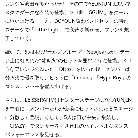
レンジや演出が多かったが、その中でYEONJUNは黒いマ
スクのダークな衣装で登場。ソロ曲「GGUM」をクール
に歌い上げる。一方、DOYOUNGはバンドセットの特別
ステージで「Little Light」で美声を響かせ、ファンを魅
了していく。
続いて、5人組のガールズグループ・NewJeansがステー
ジ上に組まれた“焚き火”のセットを囲むように登場。メロ
ウなアレンジの効いた「Ditto」を歌った後、メンバーは
焚き火で暖を取り、ヒット曲「Cookie」「Hype Boy」の
ダンスナンバーを畳み掛ける。
さらに、LE SSERAFIMはセンターステージに立つYUNJIN
を中心に、メンバーたちが会場にセットされた各ステージ
に分散して登場。そして、5人は再び中央に集結し、
「CRAZY」でダンサーを引き連れのハイレベルなダンス
パフォーマンスを見せる。