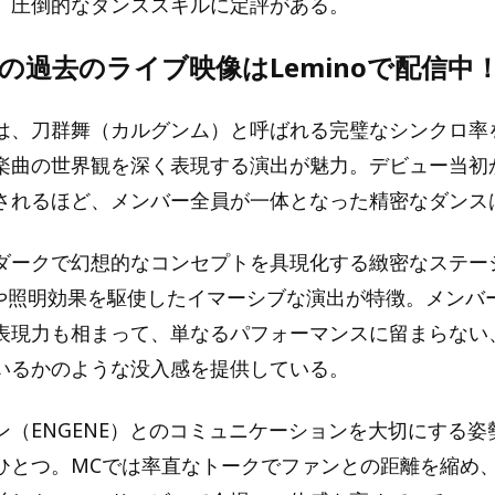
。圧倒的なダンススキルに定評がある。
ENの過去のライブ映像はLeminoで配信中
は、刀群舞（カルグンム）と呼ばれる完璧なシンクロ率
楽曲の世界観を深く表現する演出が魅力。デビュー当初
されるほど、メンバー全員が一体となった精密なダンス
ダークで幻想的なコンセプトを具現化する緻密なステー
）や照明効果を駆使したイマーシブな演出が特徴。メンバ
表現力も相まって、単なるパフォーマンスに留まらない
いるかのような没入感を提供している。
ン（ENGENE）とのコミュニケーションを大切にする姿
ひとつ。MCでは率直なトークでファンとの距離を縮め