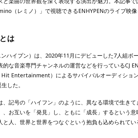
スと楽曲の世界観を深く表現する演出が魅力。本記事で
mino（レミノ）」で視聴できるENHYPENのライブ映
Nとは
（エンハイプン）は、2020年11月にデビューした7人組ボ
表的な音楽専門チャンネルの運営などを行っているCJ E
ig Hit Entertainment）によるサバイバルオーディショ
誕生した。
は、記号の「ハイフン」のように、異なる環境で生きて
」、お互いを「発見」し、ともに「成長」するという意
人と人、世界と世界をつなぐという抱負も込められてい