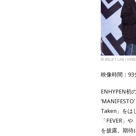
© BELIFT LAB / HYBE
映像時間：93
ENHYPEN初
‘MANIFES
Taken」
「FEVER」や
を披露。期待