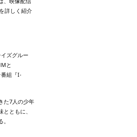
は、映像配信
像を詳しく紹介
ーイズグルー
NMと
ン番組『I-
きた7人の少年
味とともに、
る。