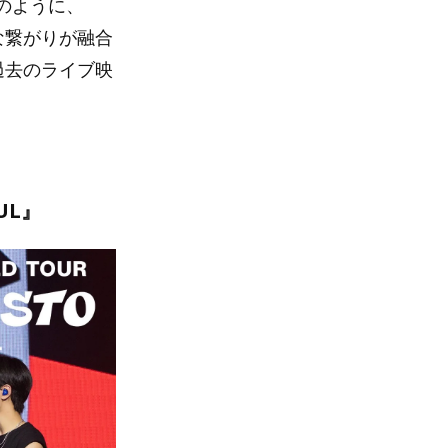
のように、
な繋がりが融合
過去のライブ映
OUL』