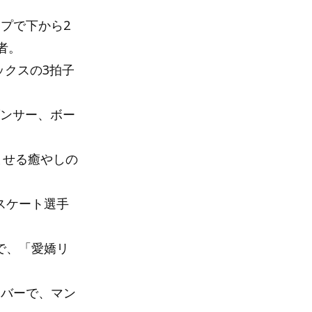
ープで下から2
者。
ルックスの3拍子
ダンサー、ボー
和ませる癒やしの
アスケート選手
クで、「愛嬌リ
ンバーで、マン