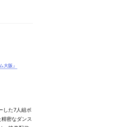
ドーム大阪』
ューした7人組ボ
た精密なダンス