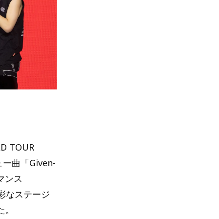
 TOUR
ー曲「Given-
マンス
、多彩なステージ
た。