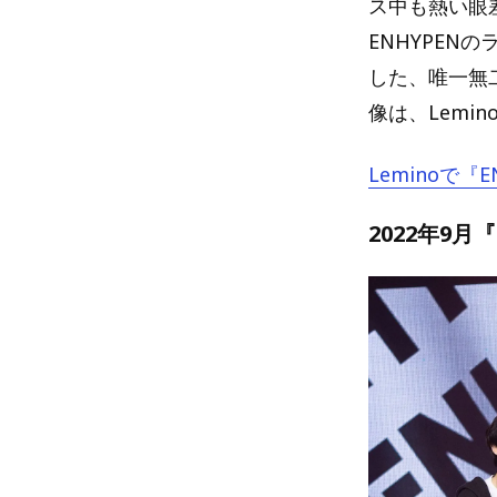
ス中も熱い眼
ENHYPE
した、唯一無
像は、Lemi
Leminoで『
2022年9月『E