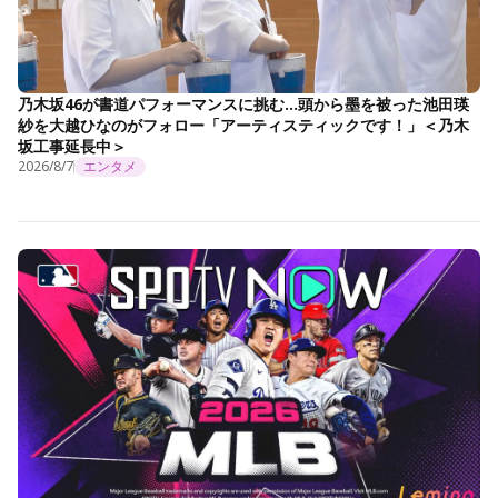
乃木坂46が書道パフォーマンスに挑む…頭から墨を被った池田瑛
紗を大越ひなのがフォロー「アーティスティックです！」＜乃木
坂工事延長中＞
2026/8/7
エンタメ