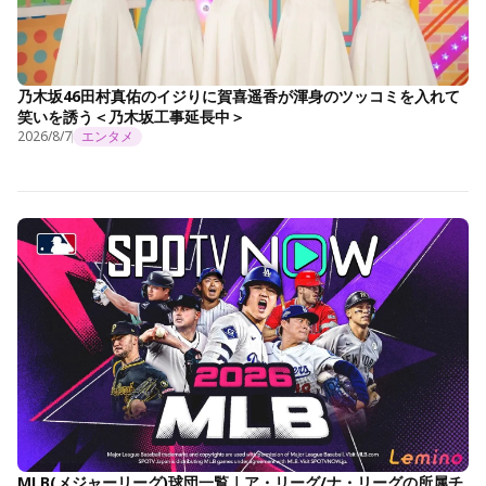
乃木坂46田村真佑のイジりに賀喜遥香が渾身のツッコミを入れて
笑いを誘う＜乃木坂工事延長中＞
2026/8/7
エンタメ
MLB(メジャーリーグ)球団一覧｜ア・リーグ/ナ・リーグの所属チ