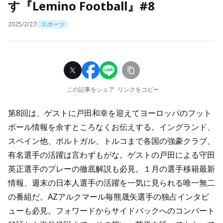
す『Lemino Football』#8
2025/2/27
スポーツ
この記事をシェア
リンクをコピー
第8回は、ゲストに戸田和幸を迎えてヨーロッパのフット
ボール情報を余すところなくお伝えする。イングランド、
スペイン他、ポルトガル、トルコまで各国の強豪クラブ、
有名選手の活躍は言わずもがな。ゲストの戸田による守田
英正選手のプレーの徹底解説も必見。１月の選手移籍最新
情報、週末の日本人選手の活躍を一気に見られる唯一無二
の番組だ。AZアルクマール毎熊晟矢選手の独占インタビ
ューも必見。フォワードからサイドバックへのコンバート