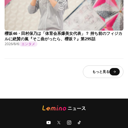
櫻坂46・田村保乃は「体育会系爆美女代表」？ 持ち前のフィジカ
ルに絶賛の嵐『そこ曲がったら、櫻坂？』第295話
2026/8/6
エンタメ
もっと見る