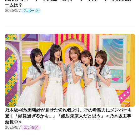
ームは？
2026/8/7
スポーツ
乃木坂46池田瑛紗が見せた切れ者ぶり…その考察力にメンバーも
驚く「頭良過ぎるかも…」「絶対未来人だと思う」＜乃木坂工事
延長中＞
2026/8/7
エンタメ