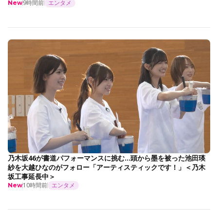
9時間前
エンタメ
New
乃木坂46が書道パフォーマンスに挑む…頭から墨を被った池田瑛
紗を大越ひなのがフォロー「アーティスティックです！」＜乃木
坂工事延長中＞
10時間前
エンタメ
New