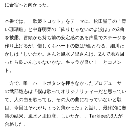
に合宿へと向かった。
本番では、「歌姫トロット」をテーマに、松田聖子の「青
い珊瑚礁」と中森明菜の「飾りじゃないのよ涙は」の2曲
を披露。冒頭から持ち前の安定感のある声量でステージを
作り上げるが、惜しくもハートの数は9個となる。細川た
かしは「しいたか。さんと風水ノ里さんは、2人で地方回
ったら良いんじゃないかな。キャラが良い！」とコメン
ト。
一方で、唯一ハートボタンを押さなかったプロデューサー
の武部聡志は「僕は歌ってオリジナリティーだと思ってい
て、人の曲を歌っても、その人の曲になっていないと駄
目。今回はそれがちょっと薄かった」と話し、最終的に審
議の結果、風水ノ里恒彦、しいたか。、Tarkieeの3人が
合格した。