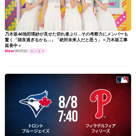
乃木坂46池田瑛紗が見せた切れ者ぶり…その考察力にメンバーも
驚く「頭良過ぎるかも…」「絶対未来人だと思う」＜乃木坂工事
延長中＞
9時間前
エンタメ
New