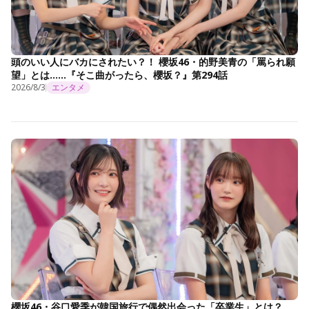
頭のいい人にバカにされたい？！ 櫻坂46・的野美青の「罵られ願
望」とは……『そこ曲がったら、櫻坂？』第294話
2026/8/3
エンタメ
櫻坂46・谷口愛季が韓国旅行で偶然出会った「卒業生」とは？