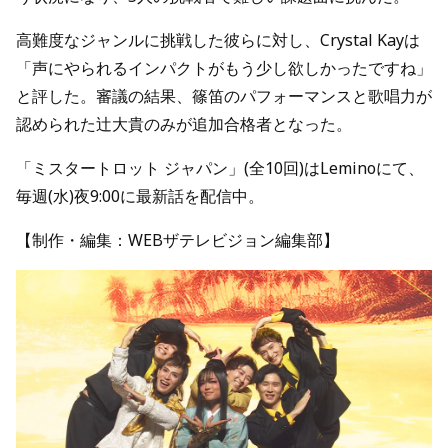
高難度なジャンルに挑戦した彼らに対し、Crystal Kayは
「声にやられるインパクトがもう少し欲しかったですね」
と評した。審議の結果、篠笛のパフォーマンスと歌唱力が
認められた辻大貴のみが追加合格者となった。
「ミスタートロット ジャパン」(全10回)はLeminoにて、
毎週(水)夜9:00に最新話を配信中。
【制作・編集：WEBザテレビジョン編集部】