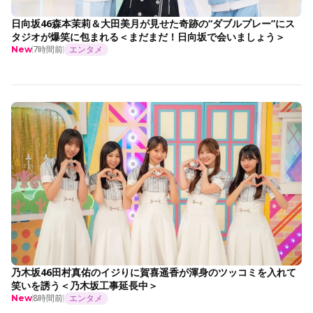
日向坂46森本茉莉＆大田美月が見せた奇跡の“ダブルプレー”にス
タジオが爆笑に包まれる＜まだまだ！日向坂で会いましょう＞
7時間前
エンタメ
New
乃木坂46田村真佑のイジりに賀喜遥香が渾身のツッコミを入れて
笑いを誘う＜乃木坂工事延長中＞
8時間前
エンタメ
New