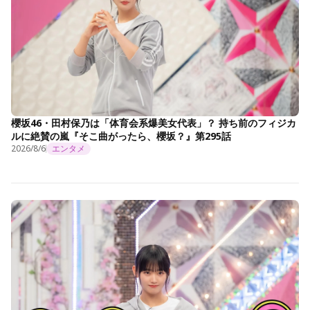
櫻坂46・田村保乃は「体育会系爆美女代表」？ 持ち前のフィジカ
ルに絶賛の嵐『そこ曲がったら、櫻坂？』第295話
2026/8/6
エンタメ