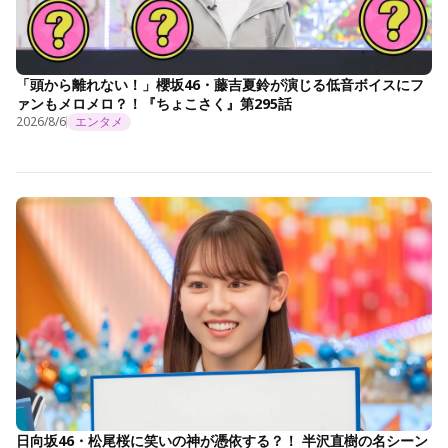
「頭から離れない！」櫻坂46・藤吉夏鈴が演じる低音ボイスにフ
ァンもメロメロ？！『ちょこさく』第295話
2026/8/6
エンタメ
日向坂46・松尾桜に笑いの神が憑依する？！ 半沢直樹の名シーン