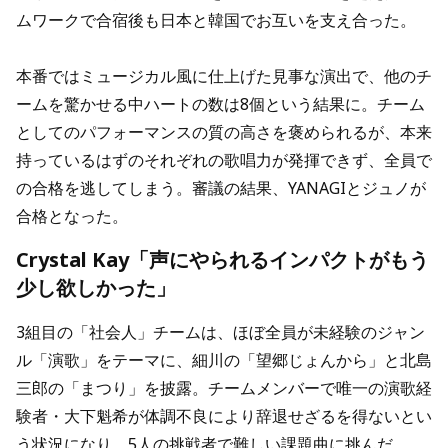
ムワークで合宿後も日本と韓国でお互いを支え合った。
本番ではミュージカル風に仕上げた見事な演出で、他のチ
ームを驚かせる中ハートの数は8個という結果に。チーム
としてのパフォーマンスの質の高さを褒められるが、本来
持っているはずのそれぞれの歌唱力が発揮できず、全員で
の合格を逃してしまう。審議の結果、YANAGIとジュノが
合格となった。
Crystal Kay「声にやられるインパクトがもう
少し欲しかった」
3組目の「社会人」チームは、ほぼ全員が未経験のジャン
ル「演歌」をテーマに、細川の「望郷じょんから」と北島
三郎の「まつり」を披露。チームメンバーで唯一の演歌経
験者・大下魁希が体調不良により辞退せざるを得ないとい
う状況になり、5人の挑戦者で難しい課題曲に挑んだ。