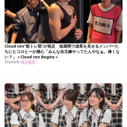
Cloud ten“筋トレ部”が発足 短期間で成長を見せるメンバーた
ちにヒコロヒーが感心「みんな自主練やってたんやなぁ。偉くな
い？」＜Cloud ten Begins＞
2026/8/6
エンタメ