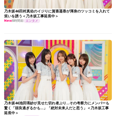
乃木坂46田村真佑のイジりに賀喜遥香が渾身のツッコミを入れて
笑いを誘う＜乃木坂工事延長中＞
8時間前
エンタメ
New
乃木坂46池田瑛紗が見せた切れ者ぶり…その考察力にメンバーも
驚く「頭良過ぎるかも…」「絶対未来人だと思う」＜乃木坂工事
延長中＞