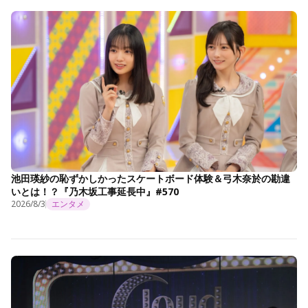
池田瑛紗の恥ずかしかったスケートボード体験＆弓木奈於の勘違
いとは！？『乃木坂工事延長中』#570
2026/8/3
エンタメ