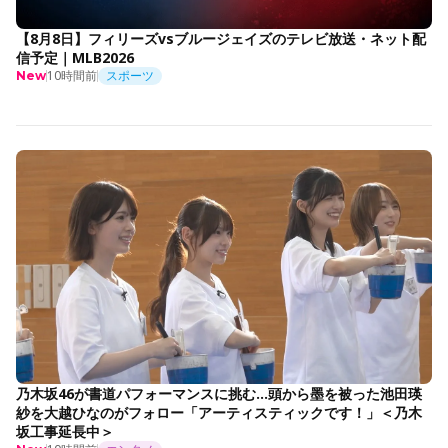
【8月8日】フィリーズvsブルージェイズのテレビ放送・ネット配
信予定｜MLB2026
10時間前
スポーツ
New
乃木坂46が書道パフォーマンスに挑む…頭から墨を被った池田瑛
紗を大越ひなのがフォロー「アーティスティックです！」＜乃木
坂工事延長中＞