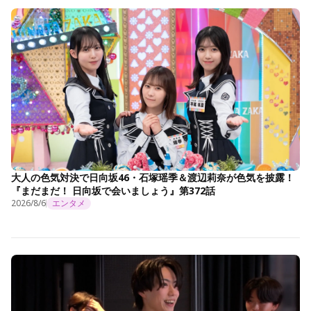
大人の色気対決で日向坂46・石塚瑶季＆渡辺莉奈が色気を披露！
『まだまだ！ 日向坂で会いましょう』第372話
2026/8/6
エンタメ