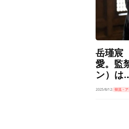
岳瑾宸
愛。監
ン）は
2025/8/12
韓流・ア