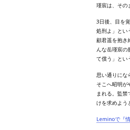
瑾宸は、その
3日後、目を
処刑よ」とい
顧君遥を抱き
んな岳瑾宸の
て償う」とい
思い通りにな
そこへ昭明が
まれる。監禁
けを求めよう
Leminoで