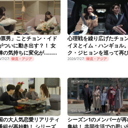
0票男」ことチョン・イド
心理戦を繰り広げたチョ
がついに動き出す？！ 女
イヌとイム・ハンギョル
陣の気持ちに変化が……
ク・ジヒョンを巡って再
EART SIGNAL3』第3話
/7/27
韓流・アジア
花を燃やし……？！『HEA
2026/7/27
韓流・アジア
SIGNAL3』第2話
国の大人気恋愛リアリティ
シーズン1のメンバーが再
番組が再始動！ シリーズ
集結！ 共同生活での思い