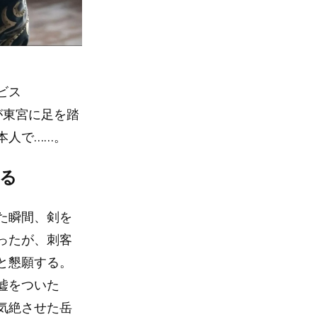
ビス
が東宮に足を踏
本人で……。
る
た瞬間、剣を
ったが、刺客
と懇願する。
嘘をついた
気絶させた岳