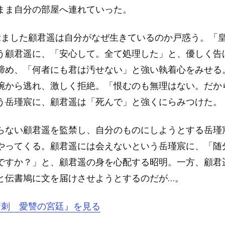
まま自分の部屋へ連れていった。
覚ました顧君遥は自分がなぜ生きているのか戸惑う。「
う顧君遥に、「安心して。全て処理した」と、優しく告
締め、「何者にも君は汚せない」と強い執着心をみせる
腕から逃れ、激しく拒絶。「恨むのも無理はない。だか
う岳瑾宸に、顧君遥は「死んで」と強くにらみつけた。
らない顧君遥を監禁し、自分のものにしようとする岳瑾
やってくる。顧君遥には会えないという岳瑾宸に、「随
ですか？」と、顧君遥の身を心配する昭明。一方、顧君
と伝書鳩に文を届けさせようとするのだが…。
『情刺 愛讐の宮廷』を見る