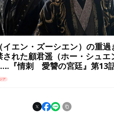
（イエン・ズーシエン）の重過
禁された顧君遥（ホー・シュエ
……『情刺 愛讐の宮廷』第13
ジア