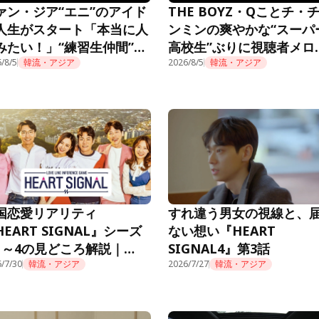
ァン・ジア“エニ”のアイド
THE BOYZ・Qことチ・
人生がスタート「本当に人
ンミンの爽やかな“スーパ
みたい！」“練習生仲間”も
高校生”ぶりに視聴者メロ
題に＜推しデビュー＞
/8/5
韓流・アジア
ロ「制服似合ってる」＜
2026/8/5
韓流・アジア
デビュー＞
国恋愛リアリティ
すれ違う男女の視線と、
HEART SIGNAL』シーズ
ない想い『HEART
1～4の見どころ解説｜
SIGNAL4』第3話
mino公式
/7/30
韓流・アジア
2026/7/27
韓流・アジア