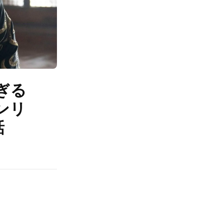
ぎる
ンリ
話