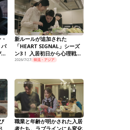
ン・
新ルールが追加された
。パ
「HEART SIGNAL」シーズ
び火
ン3！ 入居初日から心理戦が
RT
始まり……『HEART
2026/7/27
韓流・アジア
SIGNAL3』第1話
び
職業と年齢が明かされた入居
出
者たち。ラブラインにも変化