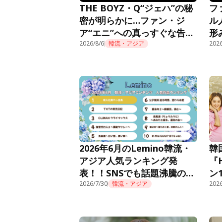
THE BOYZ・Q“ジェハ”の秘
フ
密が明らかに…ファン・ジ
ル
ア“エニ”への真っすぐな告白
形
に胸キュン＜推しデビュー＞
2026/8/6
韓流・アジア
話
2026
2026年6月のLemino韓流・
韓
アジア人気ランキング発
『
表！！SNSでも話題沸騰の痛
ン
快オフィスファンタジー『新
2026/7/30
韓流・アジア
Le
2026
入社員カン会長』が先月10位
から怒涛のごぼう抜きで初の