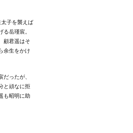
皇太子を襲えば
げる岳瑾宸。
。顧君遥はそ
ら余生をかけ
宸だったが、
分と頑なに拒
遥も昭明に助