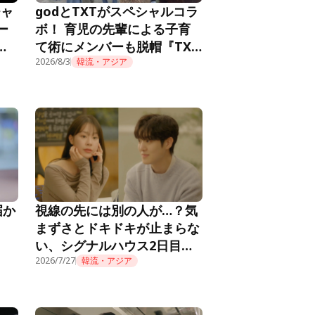
チャ
godとTXTがスペシャルコラ
ー
ボ！ 育児の先輩による子育
メ
て術にメンバーも脱帽『TXT
推し
の育児日記』第10話
2026/8/3
韓流・アジア
届か
視線の先には別の人が…？気
まずさとドキドキが止まらな
い、シグナルハウス2日目の
朝『HEART SIGNAL4』第2
2026/7/27
韓流・アジア
話