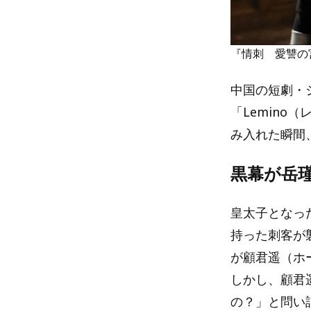
『情刺 愛讐の
中国の短劇・
「Lemin
み入れた瞬間
黒幕が岳
皇太子となっ
持った刺客が
が顧君遥（ホ
しかし、顧君
の？」と問い