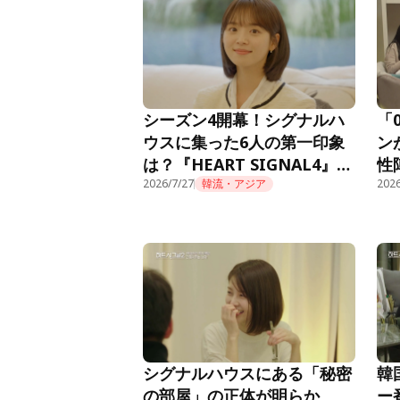
首位獲得！
シーズン4開幕！シグナルハ
「
ウスに集った6人の第一印象
ン
は？『HEART SIGNAL4』第
性
1話
2026/7/27
韓流・アジア
『H
2026
シグナルハウスにある「秘密
韓
の部屋」の正体が明らか
ー