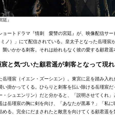
宮廷』
ショートドラマ『情刺 愛讐の宮廷』が、映像配信サー
o（レミノ）」にて配信されている。皇太子となった岳瑾宸
、襲いかかる刺客。それは紛れもなく彼の愛する顧君遥
瑾宸と気づいた顧君遥が刺客となって現れ
た岳瑾宸（イエン・ズーシエン）。東宮に足を踏み入れ
襲い掛かってくる。ひらりと刺客を払い除ける岳瑾宸だ
ー・シュエンリン）だと分かると、「説明させてくれ」
遥は岳瑾宸の胸に剣を向け、「あなたが黒幕？」「私に
詰める。完全にだまされたと敵意を向けてくる顧君遥を