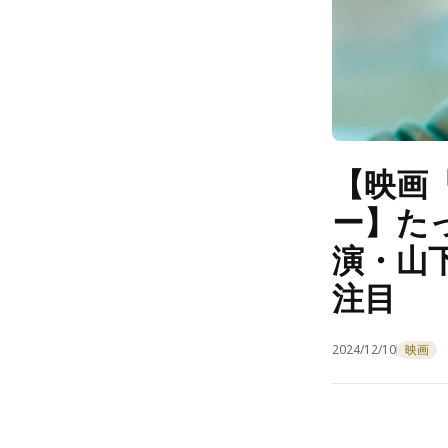
【映画
ー】た
演・山
注目
2024/12/10
映画