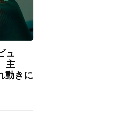
ビュ
。主
れ動きに