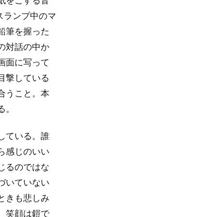
紙をこする音
スランプ中のマ
鉛筆を握った
の対話の中か
画面に写って
目撃している
合うこと。本
る。
している。誰
ら感じのいい
じるのではな
づいていない
ときも悲しみ
。笑顔は鎧で