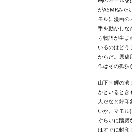
画のネームを
がASMRみ
モルに漫画の
手を動かしな
ら物語が生ま
いるのはどう
からだ。原稿
作はその孤独
山下幸輝の演
かといるとき
人だなと好印
いか。マモル
ぐらいに躊躇
はすぐに封印