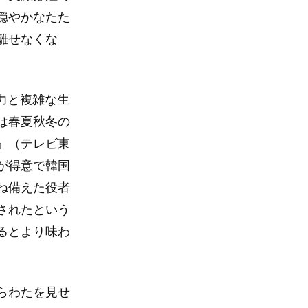
穏やかなたた
離せなくな
技力と複雑な生
は春夏秋冬の
』（テレビ東
が得意で韓国
ね備えた役者
されたという
るとより味わ
らわたを見せ