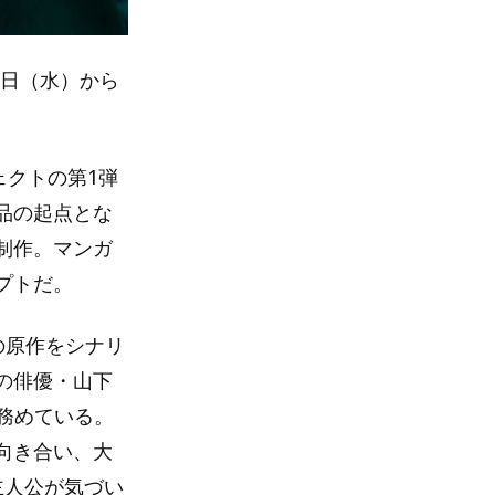
2日（水）から
ェクトの第1弾
品の起点とな
制作。マンガ
プトだ。
の原作をシナリ
の俳優・山下
が務めている。
向き合い、大
主人公が気づい