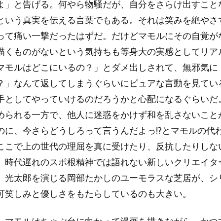
よ」と告げる。何やら物騒だが、自分をさらけ出すこと
という真実を伝える言葉でもある。それは笑みを絶やさ
って痛い一撃だったはずだ。だけどマモルにその自覚が
描くものがないという気持ちも等身大の実感としてリア
マモルはどこにいるの？」とダメ出しされて、無邪気に
？」なんて返してしまうぐらいにピュアな言動を見てい
手としてやっていけるのだろうかと心配になるぐらいだ
められる一方で、他人に迷惑をかけず和を乱さないこと
のに、今さらどうしろって言うんだよっ!?とマモルの代
ここで上の世代の理屈を真に受けたり、反抗したりしな
、時代遅れのスポ根精神では語れない新しいクリエイタ
。光太郎を演じる岡部たかしのユーモラスな芝居が、シ
可笑しみと優しさをもたらしているのも大きい。