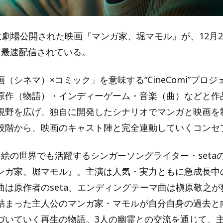
日に劇場公開された映画『マンガ家、堀マモル』が、12月
独占最速配信されている。
（シネマ）×コミック」を意味する“CineComi”プロジ
原作（物語）・インディーゲーム・音楽（曲）などと作
視野を広げ、独自に開発したシナリオでマンガと映画を
段階から、映画のキャスト陣と完全連動していくコンセ
、絵の世界でも活躍するシンガーソングライター・seta
ンガ家、堀マモル』。主演は人気・実力ともに急成長中
曲は原作者のseta、エンディングテーマ曲は槇原敬之
詰まった主人公のマンガ家・マモルが自分自身の過去と
づいていく再生の物語。3人の幽霊との交流を通じて、