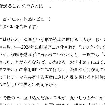
伝えること”の尊さとは──。
、堀マモル』作品レビュー】
ネタバレを含みます）
に魅せられ、漫画という形で読者に届ける二人が、お互
道を歩む──2024年に劇場アニメ化された『ルックバッ
いか。誤解を恐れずに言わせていただくと、一度でも『
持ったことがあるならば、いわゆる「おすすめ」に出て
堀マモル』の扉を叩いてみてほしい。漫画やかけがえの
の同じテーマを共有する両者に通じる魂を感じると同時
つの新しい世界と出会えるから。
トで畳の上に座り込んだ堀マモルが、丸いちゃぶ台にか