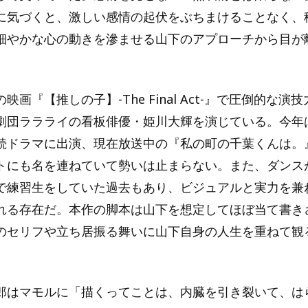
に気づくと、激しい感情の起伏をぶちまけることなく、
細やかな心の動きを滲ませる山下のアプローチから目が
映画『【推しの子】-The Final Act-』で圧倒的な演
劇団ララライの看板俳優・姫川大輝を演じている。今年
続ドラマに出演、現在放送中の『私の町の千葉くんは。
トにも名を連ねていて勢いは止まらない。また、ダンス
で練習生をしていた過去もあり、ビジュアルと実力を兼
れる存在だ。本作の脚本は山下を想定してほぼ当て書き
のセリフや立ち居振る舞いに山下自身の人生を重ねて観
郎はマモルに「描くってことは、内臓を引き裂いて、は