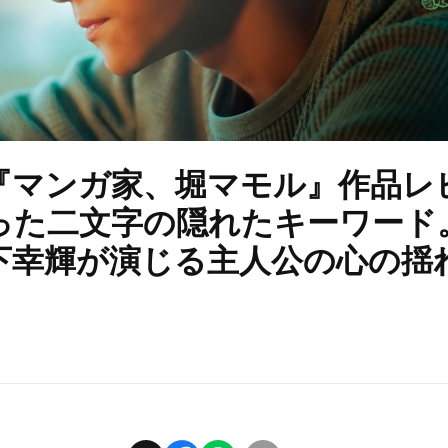
『マンガ家、堀マモル』作品レ
った二文字の隠れたキーワード
下幸輝が演じる主人公の心の揺