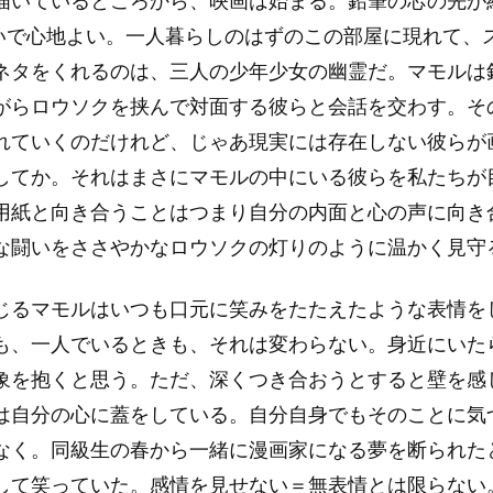
描いているところから、映画は始まる。鉛筆の芯の先が
たいで心地よい。一人暮らしのはずのこの部屋に現れて、
ネタをくれるのは、三人の少年少女の幽霊だ。マモルは
がらロウソクを挟んで対面する彼らと会話を交わす。そ
れていくのだけれど、じゃあ現実には存在しない彼らが
してか。それはまさにマモルの中にいる彼らを私たちが
用紙と向き合うことはつまり自分の内面と心の声に向き
な闘いをささやかなロウソクの灯りのように温かく見守
じるマモルはいつも口元に笑みをたたえたような表情を
も、一人でいるときも、それは変わらない。身近にいた
象を抱くと思う。ただ、深くつき合おうとすると壁を感
は自分の心に蓋をしている。自分自身でもそのことに気
なく。同級生の春から一緒に漫画家になる夢を断られた
して笑っていた。感情を見せない＝無表情とは限らない