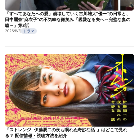
「すべてあなたへの愛」崩壊していく古川雄大“優一”の日常と、
田中麗奈“麻衣子”の不気味な微笑み『親愛なる夫へ～完璧な妻の
嘘～』第3話
2026/8/3
ドラマ
『ストレンジ -伊藤潤二の夜も眠れぬ奇妙な話-』はどこで見れ
る？ 配信情報・視聴方法を紹介