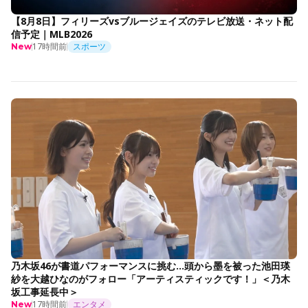
【8月8日】フィリーズvsブルージェイズのテレビ放送・ネット配
信予定｜MLB2026
17時間前
スポーツ
New
乃木坂46が書道パフォーマンスに挑む…頭から墨を被った池田瑛
紗を大越ひなのがフォロー「アーティスティックです！」＜乃木
坂工事延長中＞
17時間前
エンタメ
New