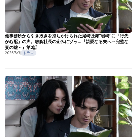
他事務所から引き抜きを持ちかけられた尾崎匠海“岩崎”に「行先
が心配」の声。敏腕社長の企みにゾッ…『親愛なる夫へ～完璧な
妻の嘘～』第2話
2026/8/3
ドラマ