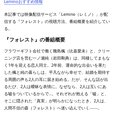
Leminoおすすめ情報
本記事では映像配信サービス「Lemino（レミノ）」が配
信する『フォレスト』の視聴方法、番組概要を紹介してい
る。
『フォレスト』の番組概要
フラワーギフト会社で働く幾島楓（比嘉愛未）と、クリー
ニング店を営む一ノ瀬純（岩田剛典）は、同棲してまもな
く1年を迎える恋人同士。2年前、運命的な出会いを果た
した楓と純の暮らしは、平凡ながら幸せで、結婚を期待す
る周囲の声も2人の耳に届き始める。だが、そんな話が出
るたび、2人は曖昧な表情に。なぜなら、2人は互いにあ
る嘘をついているからで…。それぞれが抱える「嘘」と、
そこに隠された「真実」が明らかになったとき、2人は、
人間不信の森（フォレスト）へ迷い込んでいく――。