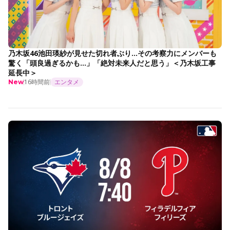
乃木坂46池田瑛紗が見せた切れ者ぶり…その考察力にメンバーも
驚く「頭良過ぎるかも…」「絶対未来人だと思う」＜乃木坂工事
延長中＞
16時間前
エンタメ
New