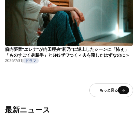
箭内夢菜“エレナ”が内田理央“莉乃”に逆上したシーンに「怖ぇ」
「ものすごく身勝手」とSNSザワつく＜夫を殺したはずなのに＞
2026/7/31
ドラマ
もっと見る
最新ニュース