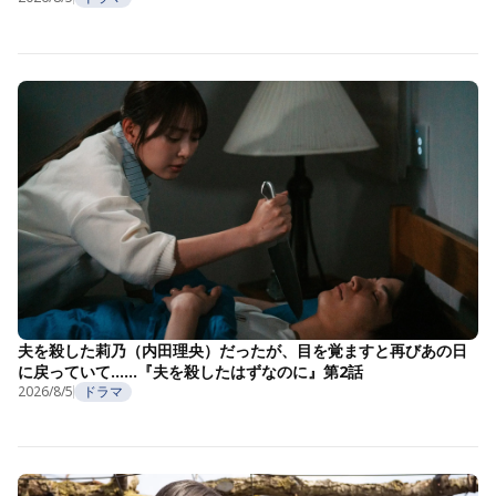
夫を殺した莉乃（内田理央）だったが、目を覚ますと再びあの日
に戻っていて……『夫を殺したはずなのに』第2話
2026/8/5
ドラマ