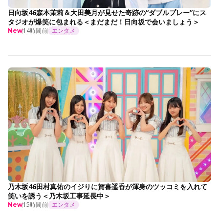
日向坂46森本茉莉＆大田美月が見せた奇跡の“ダブルプレー”にス
タジオが爆笑に包まれる＜まだまだ！日向坂で会いましょう＞
14時間前
エンタメ
New
乃木坂46田村真佑のイジりに賀喜遥香が渾身のツッコミを入れて
笑いを誘う＜乃木坂工事延長中＞
15時間前
エンタメ
New