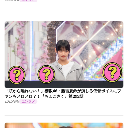
「頭から離れない！」櫻坂46・藤吉夏鈴が演じる低音ボイスにフ
ァンもメロメロ？！『ちょこさく』第295話
2026/8/6
エンタメ