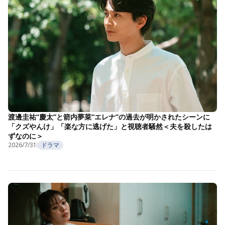
渡邊圭祐“慶太”と箭内夢菜“エレナ”の過去が明かされたシーンに
「クズやんけ」「楽な方に逃げた」と視聴者騒然＜夫を殺したは
ずなのに＞
2026/7/31
ドラマ