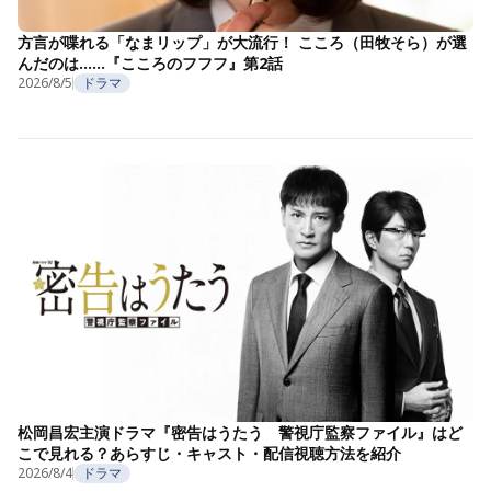
方言が喋れる「なまリップ」が大流行！ こころ（田牧そら）が選
んだのは……『こころのフフフ』第2話
2026/8/5
ドラマ
松岡昌宏主演ドラマ『密告はうたう 警視庁監察ファイル』はど
こで見れる？あらすじ・キャスト・配信視聴方法を紹介
2026/8/4
ドラマ