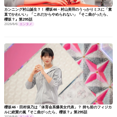
カンニング村山誕生？！ 櫻坂46・村山美羽のうっかりミスに「素
直でかわいい」「これだからやめられない」『そこ曲がったら、
櫻坂？』第295話
2026/8/6
エンタメ
櫻坂46・田村保乃は「体育会系爆美女代表」？ 持ち前のフィジカ
ルに絶賛の嵐『そこ曲がったら、櫻坂？』第295話
2026/8/6
エンタメ