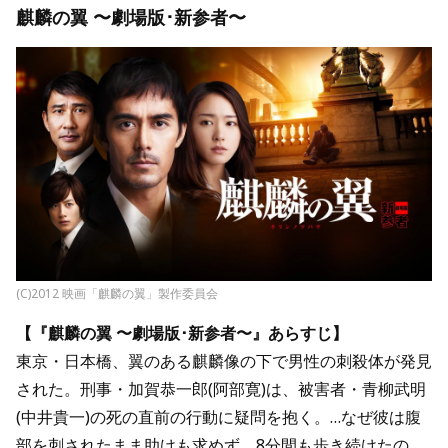
麒麟の翼 〜劇場版･新参者〜
(C)2012 映画「麒麟の翼」製作委員会
【『麒麟の翼 〜劇場版･新参者〜』あらすじ】
東京・日本橋、翼のある麒麟像の下で男性の刺殺体が発見
された。刑事・加賀恭一郎(阿部寛)は、被害者・青柳武明
(中井貴一)の死の直前の行動に疑問を抱く。…なぜ彼は腹
部を刺されたまま助けも求めず、8分間も歩き続けたの