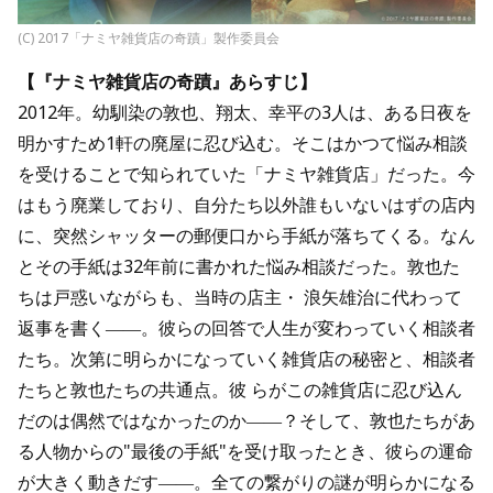
(C) 2017「ナミヤ雑貨店の奇蹟」製作委員会
【『ナミヤ雑貨店の奇蹟』あらすじ】
2012年。幼馴染の敦也、翔太、幸平の3人は、ある日夜を
明かすため1軒の廃屋に忍び込む。そこはかつて悩み相談
を受けることで知られていた「ナミヤ雑貨店」だった。今
はもう廃業しており、自分たち以外誰もいないはずの店内
に、突然シャッターの郵便口から手紙が落ちてくる。なん
とその手紙は32年前に書かれた悩み相談だった。敦也た
ちは戸惑いながらも、当時の店主・ 浪矢雄治に代わって
返事を書く――。彼らの回答で人生が変わっていく相談者
たち。次第に明らかになっていく雑貨店の秘密と、相談者
たちと敦也たちの共通点。彼 らがこの雑貨店に忍び込ん
だのは偶然ではなかったのか――？そして、敦也たちがあ
る人物からの"最後の手紙"を受け取ったとき、彼らの運命
が大きく動きだす――。全ての繋がりの謎が明らかになる