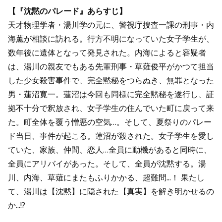
【『沈黙のパレード』あらすじ】
天才物理学者・湯川学の元に、警視庁捜査一課の刑事・内
海薫が相談に訪れる。行方不明になっていた女子学生が、
数年後に遺体となって発見された。内海によると容疑者
は、湯川の親友でもある先輩刑事・草薙俊平がかつて担当
した少女殺害事件で、完全黙秘をつらぬき、無罪となった
男・蓮沼寛一。蓮沼は今回も同様に完全黙秘を遂行し、証
拠不十分で釈放され、女子学生の住んでいた町に戻って来
た。町全体を覆う憎悪の空気…。そして、夏祭りのパレー
ド当日、事件が起こる。蓮沼が殺された。女子学生を愛し
ていた、家族、仲間、恋人…全員に動機があると同時に、
全員にアリバイがあった。そして、全員が沈黙する。湯
川、内海、草薙にまたもふりかかる、超難問...！ 果たし
て、湯川は【沈黙】に隠された【真実】を解き明かせるの
か...!?