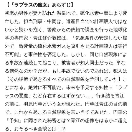
【『ラプラスの魔女』あらすじ】
初老の男性が妻と訪れた温泉地で、硫化水素中毒により死
亡した。担当刑事・中岡は、遺産目当ての計画殺人ではな
いかと疑いを抱く。警察からの依頼で調査を行った地球化
学の専門家・青江修介教授は、「気象条件の安定しない屋
外で、致死量の硫化水素ガスを吸引させる計画殺人は実行
不可能」と事件性を否定した。しかし、同じ自然現象によ
る事故が連続して起こり、被害者が知人同士だった…単な
る偶然なのか？だが、もし事故でないのであれば、犯人は
【その場所で起きるすべての自然現象を予測していた】こ
とになる。絶対に不可能だ。未来を予見する知性＝「ラプ
ラスの悪魔」など存在するはずがない……。行き詰る青江
の前に、羽原円華という女が現れた。円華は青江の目の前
で、これから起こる自然現象を言い当ててみせた。円華の
「予知」に隠された秘密とは？青江の想像をはるかに超え
る、おそるべき全貌とは！？