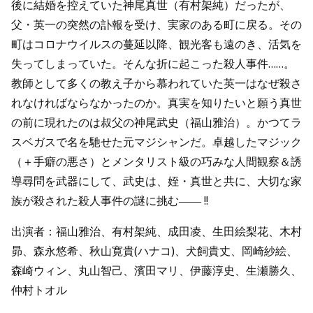
後に結婚を控えていた神尾真世（有村架純）だったが、
父・英一の突然の訃報を受け、実家のある町に戻る。その
町はコロナウイルスの蔓延以降、観光客も遠のき、活気を
失ってしまっていた。そんな折に起こった殺人事件……。
教師として多くの教え子から慕われていた英一はなぜ殺さ
れなければならなかったのか。真実を知りたいと願う真世
の前に現れたのは叔父の神尾武史（福山雅治）。かつてラ
スベガスで名を馳せた元マジシャンだ。卓越したマジック
（＋手癖の悪さ）とメンタリスト級の巧みな人間観察＆誘
導尋問を武器にして、武史は、姪・真世と共に、大切な家
族が殺された殺人事件の謎に挑む―― !!
出演者：福山雅治、有村架純、成田凌、生田絵梨花、木村
昴、森永悠希、秋山寛貴(ハナコ)、犬飼貴丈、岡崎紗絵、
森崎ウィン、丸山智己、濱田マリ、伊藤淳史、生瀬勝久、
仲村トオル