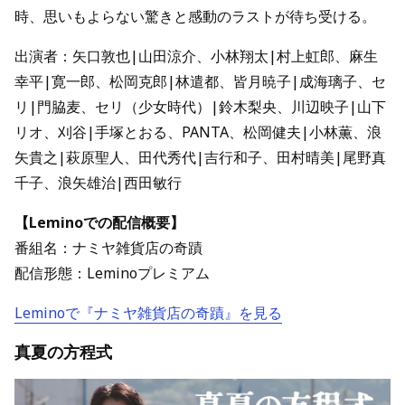
時、思いもよらない驚きと感動のラストが待ち受ける。
出演者：矢口敦也|山田涼介、小林翔太|村上虹郎、麻生
幸平|寛一郎、松岡克郎|林遣都、皆月暁子|成海璃子、セ
リ|門脇麦、セリ（少女時代）|鈴木梨央、川辺映子|山下
リオ、刈谷|手塚とおる、PANTA、松岡健夫|小林薫、浪
矢貴之|萩原聖人、田代秀代|吉行和子、田村晴美|尾野真
千子、浪矢雄治|西田敏行
【Leminoでの配信概要】
番組名：ナミヤ雑貨店の奇蹟
配信形態：Leminoプレミアム
Leminoで『ナミヤ雑貨店の奇蹟』を見る
真夏の方程式