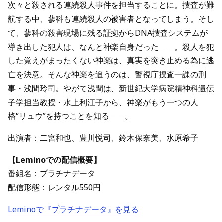
次々と殺される連続殺人事件を担当することに。捜査が難
航する中、蓼科も連続殺人の被害者となってしまう。そし
て、蓼科の殺害現場に残る証拠からDNA捜査システムが
導き出した犯人は、なんと神楽自身だった――。殺人を犯
した覚えがまったくない神楽は、真実を突き止める為に逃
亡を決意。そんな神楽を追うのは、警視庁捜査一課の刑
事・浅間玲司。やがて浅間は、新世紀大学病院精神科遺伝
子学担当教授・水上利江子から、神楽がもう一つの人
格“リュウ”を持つことを知る――。
出演者：二宮和也、豊川悦司、鈴木保奈美、水原希子
【Leminoでの配信概要】
番組名：プラチナデータ
配信形態：レンタル550円
Leminoで『プラチナデータ』を見る