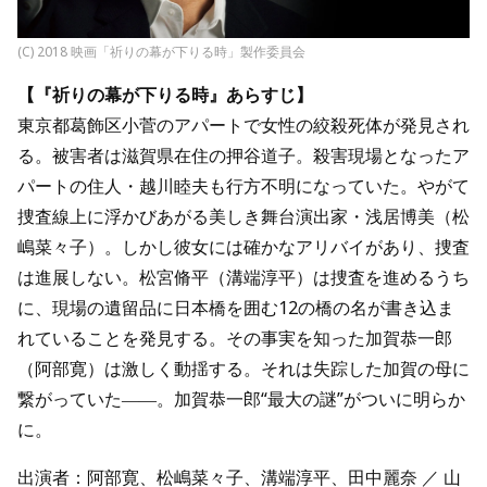
(C) 2018 映画「祈りの幕が下りる時」製作委員会
【『祈りの幕が下りる時』あらすじ】
東京都葛飾区小菅のアパートで女性の絞殺死体が発見され
る。被害者は滋賀県在住の押谷道子。殺害現場となったア
パートの住人・越川睦夫も行方不明になっていた。やがて
捜査線上に浮かびあがる美しき舞台演出家・浅居博美（松
嶋菜々子）。しかし彼女には確かなアリバイがあり、捜査
は進展しない。松宮脩平（溝端淳平）は捜査を進めるうち
に、現場の遺留品に日本橋を囲む12の橋の名が書き込ま
れていることを発見する。その事実を知った加賀恭一郎
（阿部寛）は激しく動揺する。それは失踪した加賀の母に
繋がっていた――。加賀恭一郎“最大の謎”がついに明らか
に。
出演者：阿部寛、松嶋菜々子、溝端淳平、田中麗奈 ／ 山