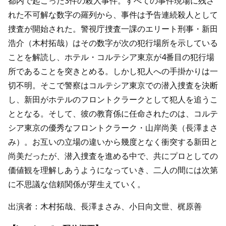
都内で起こった3件の殺人事件。すべての事件現場に残さ
れた不可解な数字の羅列から、事件は予告連続殺人として
捜査が開始された。警視庁捜査一課のエリート刑事・新田
浩介（木村拓哉）はその数字が次の犯行場所を示している
ことを解読し、ホテル・コルテシア東京が4番目の犯行場
所であることを突きとめる。しかし犯人への手掛かりは一
切不明。そこで警察はコルテシア東京での潜入捜査を決断
し、新田がホテルのフロントクラークとして犯人を追うこ
ととなる。そして、彼の教育係に任命されたのは、コルテ
シア東京の優秀なフロントクラーク・山岸尚美（長澤まさ
み）。お互いの立場の違いから幾度となく衝突する新田と
尚美だったが、潜入捜査を進める中で、共にプロとしての
価値観を理解しあうようになっていき、二人の間には次第
に不思議な信頼関係が芽生えていく。
出演者：木村拓哉、長澤まさみ、小日向文世、梶原善