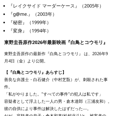
『レイクサイド マーダーケース』（2005年）
『g@me.』（2003年）
『秘密』（1999年）
『変身』（1994年）
東野圭吾原作2026年最新映画『白鳥とコウモリ』
東野圭吾原作の最新作『白鳥とコウモリ』 は、2026年9
月4日（金）より公開。
【『白鳥とコウモリ』あらすじ】
善良な弁護士・白石健介（中村芝翫）が、刺殺された事
件。
「私がやりました。"すべての事件"の犯人は私です」
容疑者として浮上した一人の男・倉木達郎（三浦友和）。
彼の自供により事件は解決したはずだった―。
だが、容疑者の息子・倉木和真(松村北斗)と、被害者の