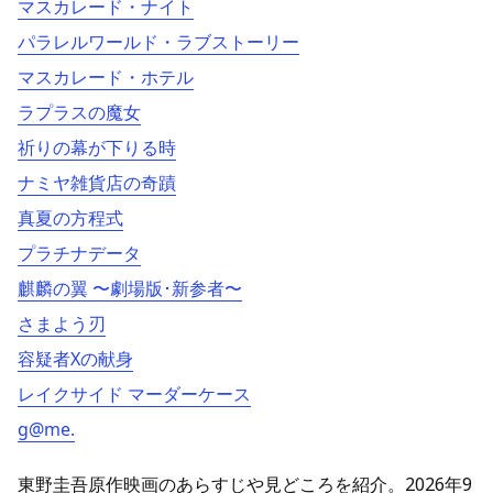
マスカレード・ナイト
パラレルワールド・ラブストーリー
マスカレード・ホテル
ラプラスの魔女
祈りの幕が下りる時
ナミヤ雑貨店の奇蹟
真夏の方程式
プラチナデータ
麒麟の翼 〜劇場版･新参者〜
さまよう刃
容疑者Xの献身
レイクサイド マーダーケース
g@me.
東野圭吾原作映画のあらすじや見どころを紹介。2026年9