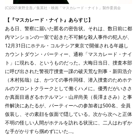
(C)2021東野圭吾／集英社・映画「マスカレード・ナイト」製作委員会
【『マスカレード・ナイト』あらすじ】
ある日、警察に届いた匿名の密告状。それは、数日前に都
内マンションの一室で起きた不可解な殺人事件の犯人が、
12月31日にホテル・コルテシア東京で開催される年越し
カウントダウン・パーティー、通称「マスカレード・ナイ
ト」に現れる、というものだった。大晦日当日、捜査本部
に呼び出された警視庁捜査一課の破天荒な刑事・新田浩介
（木村拓哉）は、かつての事件同様、潜入捜査のためホテ
ルのフロントクラークとして働くハメに。優秀だがいささ
か真面目過ぎるホテルマン・山岸尚美（長澤まさみ）と事
件解決にあたるが、パーティーへの参加者は500名、全員
仮装し、その素顔を仮面で隠している。次から次へと正体
不明の怪しい人間がホテルを訪れる状況に、二人はわずか
な手がかりすら掴めずにいた…。