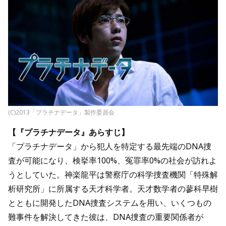
(C)2013「プラチナデータ」製作委員会
【『プラチナデータ』あらすじ】
「プラチナデータ」から犯人を特定する最先端のDNA捜
査が可能になり、検挙率100%、冤罪率0%の社会が訪れよ
うとしていた。神楽龍平は警察庁の科学捜査機関「特殊解
析研究所」に所属する天才科学者。天才数学者の蓼科早樹
とともに開発したDNA捜査システムを用い、いくつもの
難事件を解決してきた彼は、DNA捜査の重要関係者が