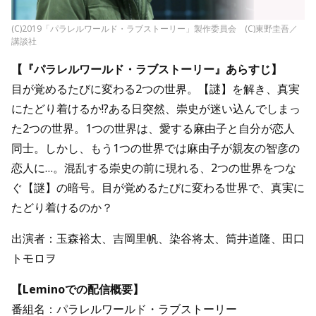
(C)2019「パラレルワールド・ラブストーリー」製作委員会 (C)東野圭吾／
講談社
【『パラレルワールド・ラブストーリー』あらすじ】
目が覚めるたびに変わる2つの世界。【謎】を解き、真実
にたどり着けるか!?ある日突然、崇史が迷い込んでしまっ
た2つの世界。1つの世界は、愛する麻由子と自分が恋人
同士。しかし、もう1つの世界では麻由子が親友の智彦の
恋人に…。混乱する崇史の前に現れる、2つの世界をつな
ぐ【謎】の暗号。目が覚めるたびに変わる世界で、真実に
たどり着けるのか？
出演者：玉森裕太、吉岡里帆、染谷将太、筒井道隆、田口
トモロヲ
【Leminoでの配信概要】
番組名：パラレルワールド・ラブストーリー