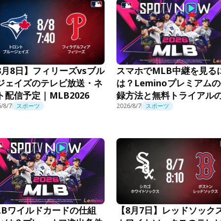
スマホでMLB中継を見る
8月8日】フィリーズvsブル
は？Leminoプレミアム
ジェイズのテレビ放送・ネ
録方法と無料トライアル
ト配信予定｜MLB2026
用法
/8/7
スポーツ
2026/8/7
スポーツ
LBワイルドカードの仕組
【8月7日】レッドソックス