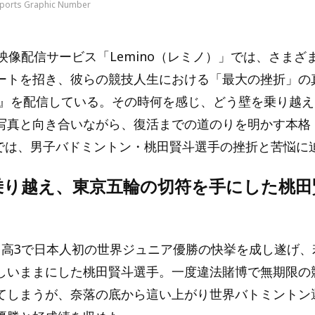
Sports Graphic Number
映像配信サービス「Lemino（レミノ）」では、さまざ
ートを招き、彼らの競技人生における「最大の挫折」の
rTV』を配信している。その時何を感じ、どう壁を乗り越
写真と向き合いながら、復活までの道のりを明かす本格
0では、男子バドミントン・桃田賢斗選手の挫折と苦悩に
乗り越え、東京五輪の切符を手にした桃田
、高3で日本人初の世界ジュニア優勝の快挙を成し遂げ、
しいままにした桃田賢斗選手。一度違法賭博で無期限の
てしまうが、奈落の底から這い上がり世界バトミントン