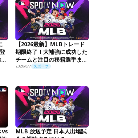
に
【2026最新】MLBトレード
の登
期限終了！大補強に成功した
の活
チームと注目の移籍選手まと
め
2026/8/7
スポーツ
MLB 放送予定 日本人出場試
vs