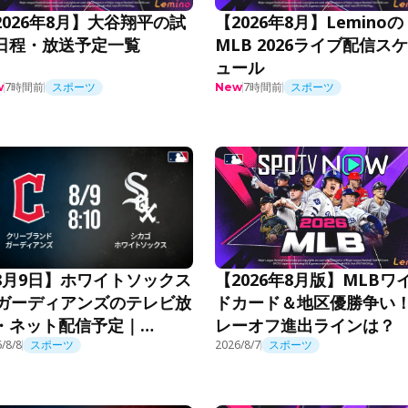
2026年8月】大谷翔平の試
【2026年8月】Leminoの
日程・放送予定一覧
MLB 2026ライブ配信ス
ュール
7時間前
スポーツ
7時間前
スポーツ
w
New
【2026年8月版】MLBワ
8月9日】ホワイトソックス
ドカード＆地区優勝争い
sガーディアンズのテレビ放
レーオフ進出ラインは？
・ネット配信予定｜
B2026
/8/8
スポーツ
2026/8/7
スポーツ