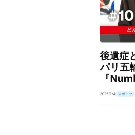
後遺症
パリ五
『Numb
2025/1/4
スポーツ