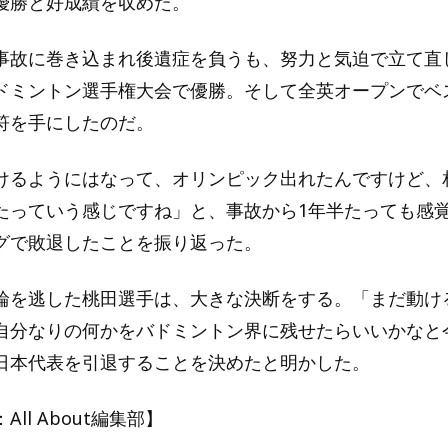
優勝と好成績を収めた。
事故に巻き込まれ後遺症を負うも、努力と気迫で立て直
ドミントン選手権大会で優勝。そして全英オープンでベ
符を手にしたのだ。
けるようにはなって、オリンピック出れたんですけど、
たっていう感じですね」と、事故から1年半たっても感
グで敗退したことを振り返った。
輪を逃した桃田選手は、大きな決断をする。「まだ動け
自分なりの何かをバドミントン界に残せたらいいかなと
日本代表を引退することを決めたと明かした。
ll About編集部】