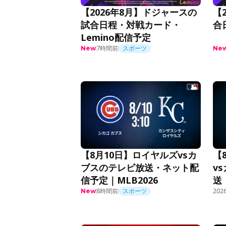
【2026年8月】ドジャースの
【
試合日程・対戦カード・
合
Lemino配信予定
7時間前
スポーツ
New
Ne
【8月10日】ロイヤルズvsカ
【
ブスのテレビ放送・ネット配
v
信予定｜MLB2026
送
8時間前
スポーツ
ML
2026
New