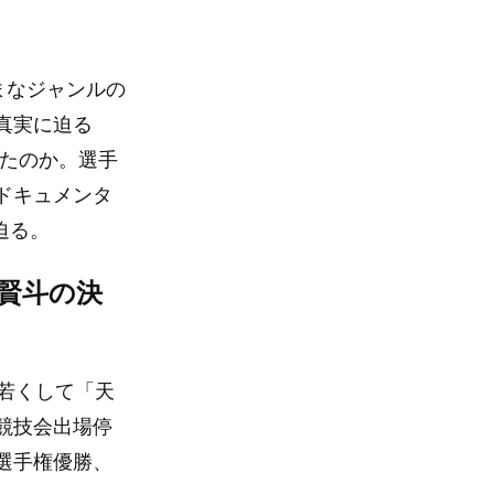
まなジャンルの
真実に迫る
えたのか。選手
ドキュメンタ
迫る。
賢斗の決
若くして「天
競技会出場停
選手権優勝、