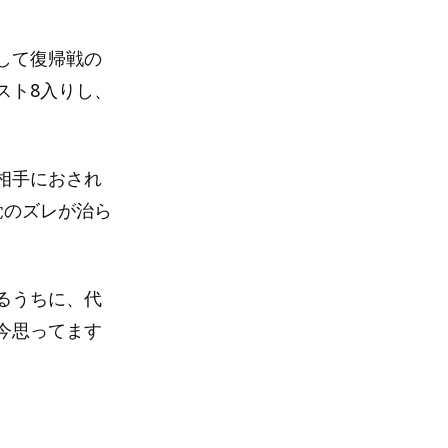
して復帰戦の
スト8入りし、
相手におされ
覚のズレが治ら
るうちに、代
今思ってます