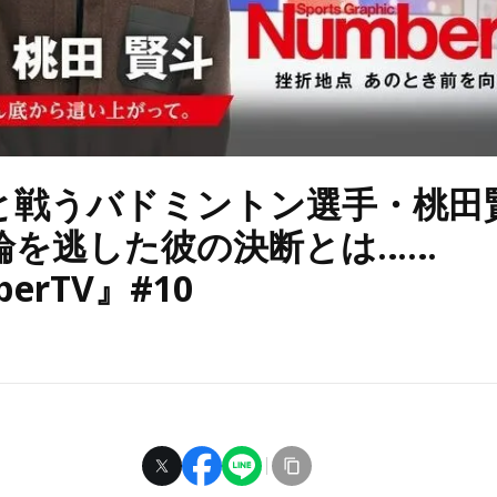
と戦うバドミントン選手・桃田
輪を逃した彼の決断とは……
erTV』#10