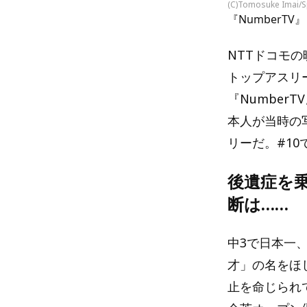
(C)Tomosuke Imai/
『NumberTV』
NTTドコモの
トップアスリ
『Numbe
本人が当時の
リーだ。#1
後遺症を
断は……
中3で日本一
才」の名をほ
止を命じられ