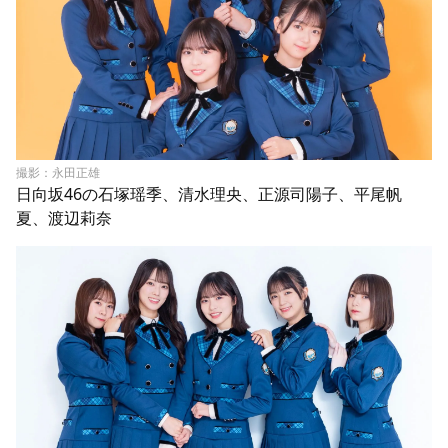
撮影：永田正雄
日向坂46の石塚瑶季、清水理央、正源司陽子、平尾帆
夏、渡辺莉奈