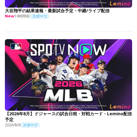
大谷翔平の結果速報・最新試合予定・中継/ライブ配信
10時間前
スポーツ
New
【2026年8月】ドジャースの試合日程・対戦カード・Lemino配信
予定
2026/8/9
スポーツ