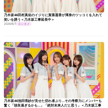
乃木坂46田村真佑のイジりに賀喜遥香が渾身のツッコミを入れて
笑いを誘う＜乃木坂工事延長中＞
2026/8/7
エンタメ
乃木坂46池田瑛紗が見せた切れ者ぶり…その考察力にメンバーも
驚く「頭良過ぎるかも…」「絶対未来人だと思う」＜乃木坂工事