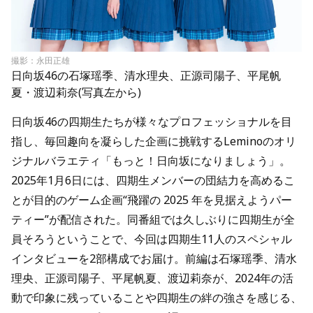
撮影：永田正雄
日向坂46の石塚瑶季、清水理央、正源司陽子、平尾帆
夏・渡辺莉奈(写真左から)
日向坂46の四期生たちが様々なプロフェッショナルを目
指し、毎回趣向を凝らした企画に挑戦するLeminoのオリ
ジナルバラエティ「もっと！日向坂になりましょう」。
2025年1月6日には、四期生メンバーの団結力を高めるこ
とが目的のゲーム企画“飛躍の 2025 年を見据えようパー
ティー”が配信された。同番組では久しぶりに四期生が全
員そろうということで、今回は四期生11人のスペシャル
インタビューを2部構成でお届け。前編は石塚瑶季、清水
理央、正源司陽子、平尾帆夏、渡辺莉奈が、2024年の活
動で印象に残っていることや四期生の絆の強さを感じる、