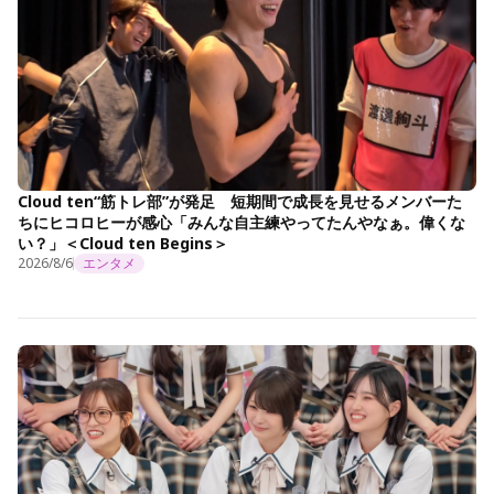
Cloud ten“筋トレ部”が発足 短期間で成長を見せるメンバーた
ちにヒコロヒーが感心「みんな自主練やってたんやなぁ。偉くな
い？」＜Cloud ten Begins＞
2026/8/6
エンタメ