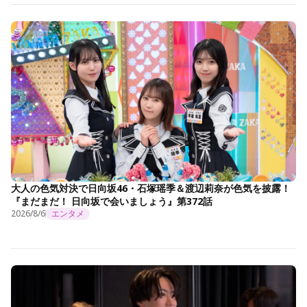
大人の色気対決で日向坂46・石塚瑶季＆渡辺莉奈が色気を披露！
『まだまだ！ 日向坂で会いましょう』第372話
2026/8/6
エンタメ