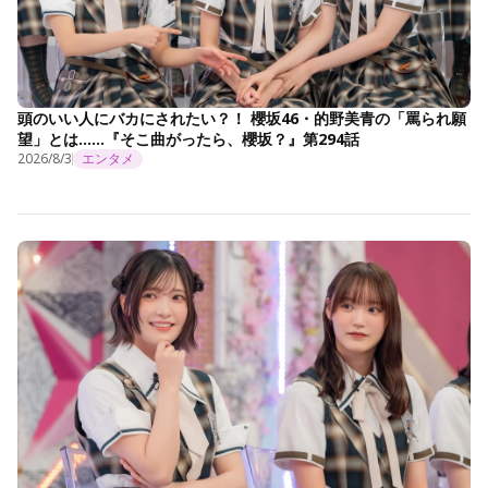
頭のいい人にバカにされたい？！ 櫻坂46・的野美青の「罵られ願
望」とは……『そこ曲がったら、櫻坂？』第294話
2026/8/3
エンタメ