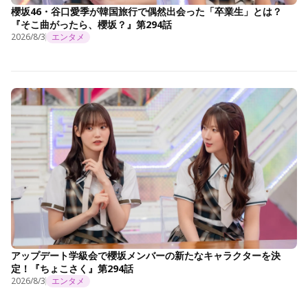
櫻坂46・谷口愛季が韓国旅行で偶然出会った「卒業生」とは？
『そこ曲がったら、櫻坂？』第294話
2026/8/3
エンタメ
アップデート学級会で櫻坂メンバーの新たなキャラクターを決
定！『ちょこさく』第294話
2026/8/3
エンタメ