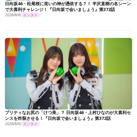
日向坂46・松尾桜に笑いの神が憑依する？！ 半沢直樹の名シーン
で大喜利チャレンジ！『日向坂で会いましょう』第372話
2026/8/6
エンタメ
プリティなお尻の「けつ美」？ 日向坂46・上村ひなのが大喜利セ
ンスを炸裂させる！『日向坂で会いましょう』第372話
2026/8/6
エンタメ