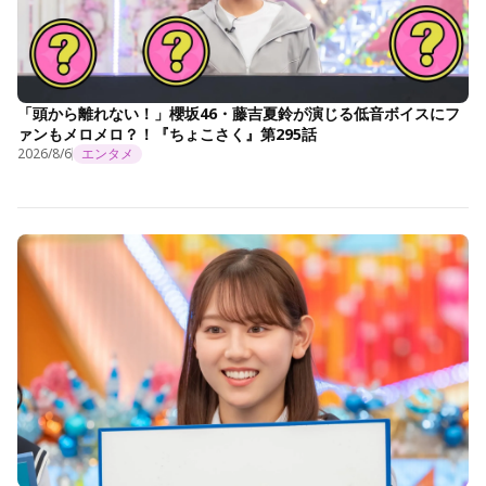
「頭から離れない！」櫻坂46・藤吉夏鈴が演じる低音ボイスにフ
ァンもメロメロ？！『ちょこさく』第295話
2026/8/6
エンタメ