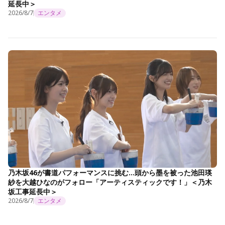
延長中＞
2026/8/7
エンタメ
乃木坂46が書道パフォーマンスに挑む…頭から墨を被った池田瑛
紗を大越ひなのがフォロー「アーティスティックです！」＜乃木
坂工事延長中＞
2026/8/7
エンタメ