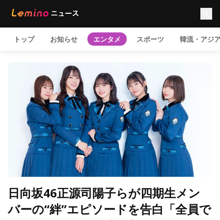
トップ
お知らせ
エンタメ
スポーツ
韓流・アジ
日向坂46正源司陽子らが四期生メン
バーの“絆”エピソードを告白「全員で