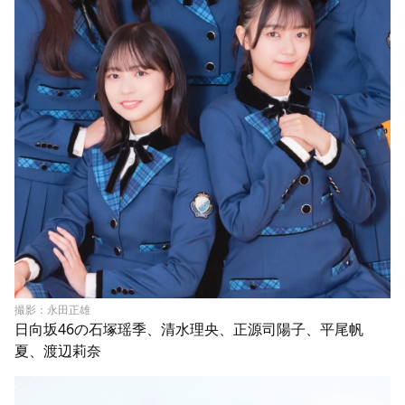
撮影：永田正雄
日向坂46の石塚瑶季、清水理央、正源司陽子、平尾帆
夏、渡辺莉奈