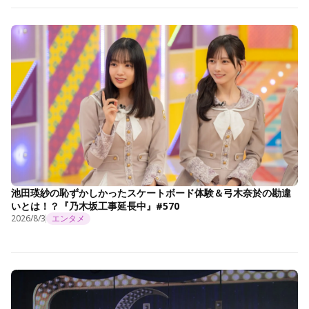
池田瑛紗の恥ずかしかったスケートボード体験＆弓木奈於の勘違
いとは！？『乃木坂工事延長中』#570
2026/8/3
エンタメ