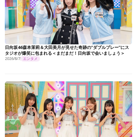
日向坂46森本茉莉＆大田美月が見せた奇跡の“ダブルプレー”にス
タジオが爆笑に包まれる＜まだまだ！日向坂で会いましょう＞
2026/8/7
エンタメ