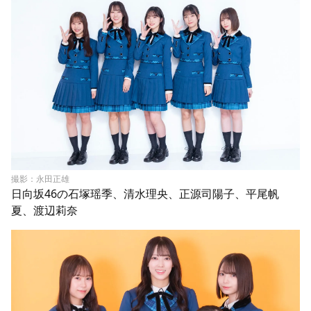
撮影：永田正雄
日向坂46の石塚瑶季、清水理央、正源司陽子、平尾帆
夏、渡辺莉奈