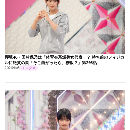
櫻坂46・田村保乃は「体育会系爆美女代表」？ 持ち前のフィジカ
ルに絶賛の嵐『そこ曲がったら、櫻坂？』第295話
2026/8/6
エンタメ