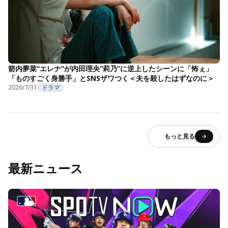
箭内夢菜“エレナ”が内田理央“莉乃”に逆上したシーンに「怖ぇ」
「ものすごく身勝手」とSNSザワつく＜夫を殺したはずなのに＞
2026/7/31
ドラマ
もっと見る
最新ニュース