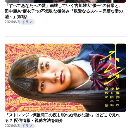
「すべてあなたへの愛」崩壊していく古川雄大“優一”の日常と、
田中麗奈“麻衣子”の不気味な微笑み『親愛なる夫へ～完璧な妻の
嘘～』第3話
2026/8/3
ドラマ
『ストレンジ -伊藤潤二の夜も眠れぬ奇妙な話-』はどこで見れ
る？ 配信情報・視聴方法を紹介
2026/8/3
ドラマ