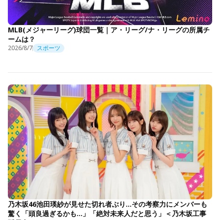
MLB(メジャーリーグ)球団一覧｜ア・リーグ/ナ・リーグの所属チ
ームは？
2026/8/7
スポーツ
乃木坂46池田瑛紗が見せた切れ者ぶり…その考察力にメンバーも
驚く「頭良過ぎるかも…」「絶対未来人だと思う」＜乃木坂工事