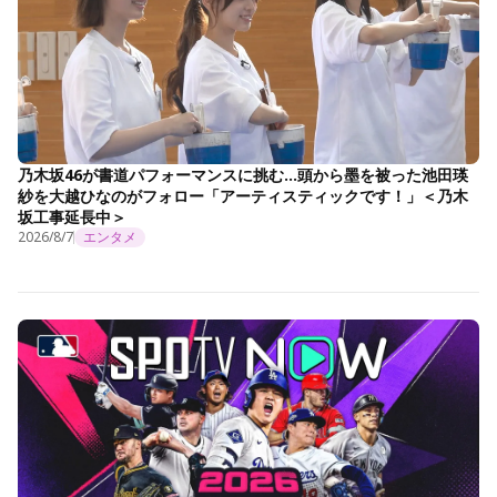
乃木坂46が書道パフォーマンスに挑む…頭から墨を被った池田瑛
紗を大越ひなのがフォロー「アーティスティックです！」＜乃木
坂工事延長中＞
2026/8/7
エンタメ