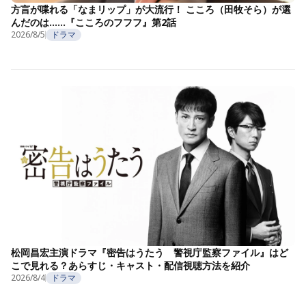
方言が喋れる「なまリップ」が大流行！ こころ（田牧そら）が選
んだのは……『こころのフフフ』第2話
2026/8/5
ドラマ
松岡昌宏主演ドラマ『密告はうたう 警視庁監察ファイル』はど
こで見れる？あらすじ・キャスト・配信視聴方法を紹介
2026/8/4
ドラマ