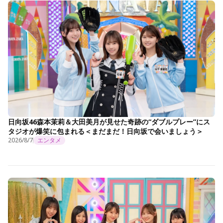
日向坂46森本茉莉＆大田美月が見せた奇跡の“ダブルプレー”にス
タジオが爆笑に包まれる＜まだまだ！日向坂で会いましょう＞
2026/8/7
エンタメ