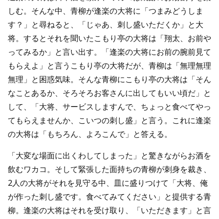
しむ。そんな中、青柳が逢楽の大将に「つまみどうしま
す？」と尋ねると、「じゃあ、刺し盛いただくか」と大
将。するとそれを聞いたこもり亭の大将は「翔太、お前や
ってみるか」と言い出す。「逢楽の大将にお前の腕前見て
もらえよ」と言うこもり亭の大将だが、青柳は「無理無理
無理」と困惑気味。そんな青柳にこもり亭の大将は「そん
なことあるか、そろそろお客さんに出してもいい頃だ」と
して、「大将、サービスしますんで、ちょっと食べてやっ
てもらえませんか、こいつの刺し盛」と言う。これに逢楽
の大将は「もちろん、よろこんで」と答える。
「大変な場面に出くわしてしまった」と驚きながらお酒を
飲むワカコ。そして緊張した面持ちの青柳が刺身を裁き、
2人の大将がそれを見守る中、皿に盛りつけて「大将、俺
が作った刺し盛です。食べてみてください」と提供する青
柳。逢楽の大将はそれを受け取り、「いただきます」と言