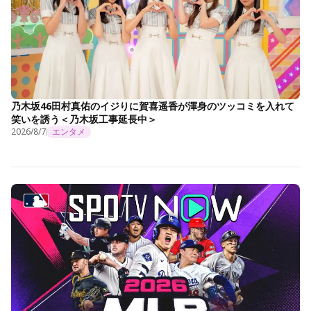
乃木坂46田村真佑のイジりに賀喜遥香が渾身のツッコミを入れて
笑いを誘う＜乃木坂工事延長中＞
2026/8/7
エンタメ