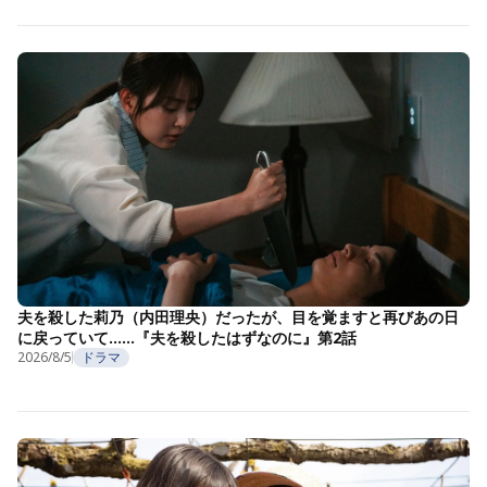
夫を殺した莉乃（内田理央）だったが、目を覚ますと再びあの日
に戻っていて……『夫を殺したはずなのに』第2話
2026/8/5
ドラマ