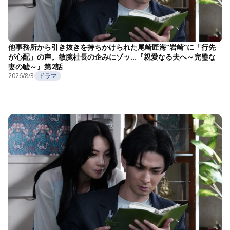
他事務所から引き抜きを持ちかけられた尾崎匠海“岩崎”に「行先
が心配」の声。敏腕社長の企みにゾッ…『親愛なる夫へ～完璧な
妻の嘘～』第2話
2026/8/3
ドラマ