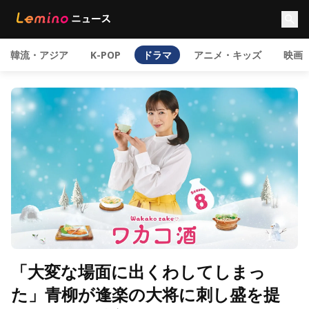
韓流・アジア
K-POP
ドラマ
アニメ・キッズ
映画
「大変な場面に出くわしてしまっ
た」青柳が逢楽の大将に刺し盛を提