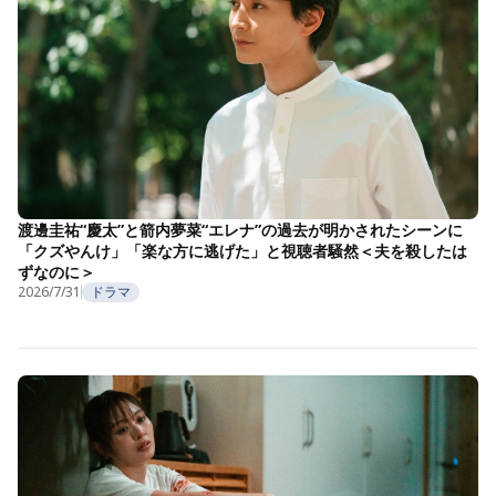
渡邊圭祐“慶太”と箭内夢菜“エレナ”の過去が明かされたシーンに
「クズやんけ」「楽な方に逃げた」と視聴者騒然＜夫を殺したは
ずなのに＞
2026/7/31
ドラマ