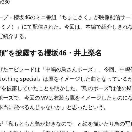
230
ープ・櫻坂46のミニ番組『ちょこさく』が映像配信サー
o（レミノ）」にて配信された。今回は、本編で紹介しきれ
だ紹介する。
顔”を披露する櫻坂46・井上梨名
げたエピソードは「中嶋の鳥さんポーズ」。今回、中嶋
othing special』は鷹をイメージした曲となってい
ズ”を披露していたことを明かした。“鳥のポーズ”は他の
ポーズで、今回のMVは衣装も鷹をイメージしたものに
本当に飛べるんじゃないか」と思ったという。
が「私もともと鳥が好きなので」と絵を描いたり鳥の写