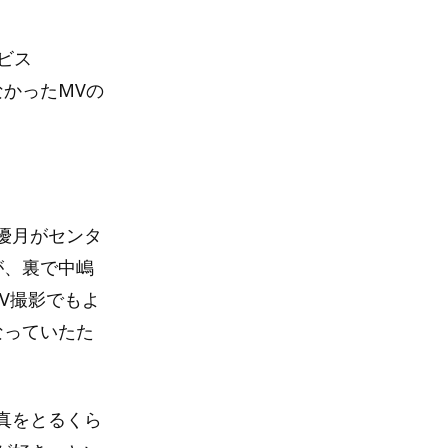
ビス
なかったMVの
優月がセンタ
るが、裏で中嶋
MV撮影でもよ
なっていたた
真をとるくら