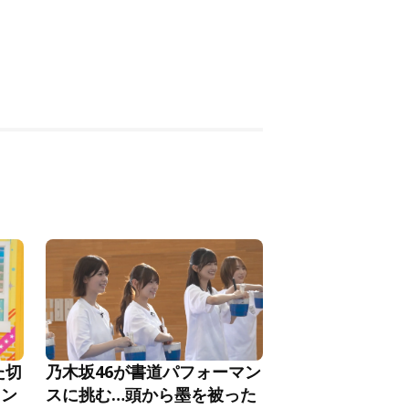
た切
乃木坂46が書道パフォーマン
メン
スに挑む…頭から墨を被った