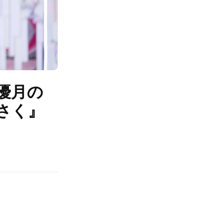
優月の
さく』