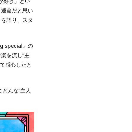
が好き」とい
「運命だと思い
ことを語り、スタ
pecial』の
楽を流し“主
くて感心したと
てどんな“主人