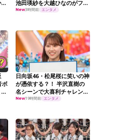
か
池田瑛紗を大越ひなのがフォ
思
ロー「アーティスティックで
3時間前
エンタメ
New
＞
す！」＜乃木坂工事延長中＞
坂
日向坂46・松尾桜に笑いの神
音ボ
が憑依する？！ 半沢直樹の
？！
名シーンで大喜利チャレン
ジ！『日向坂で会いましょ
19時間前
エンタメ
New
う』第372話