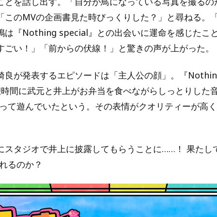
ことを話し出す。「自分が鳥になっている写真を撮るの
「このMVの企画書見た時びっくりした？」と尋ねる。
は『Nothing special』との出会いに運命を感じた
すごい！」「前からの伏線！」と驚きの声が上がった。
良が発表するエピソードは「主人公の顔」。『Nothing s
憩時間に武元と井上がお弁当を食べながらしっとりした音
作って遊んでいたという。その表情がクオリティーが高
にスタジオで井上に披露してもらうことに……！ 果たし
られるのか？