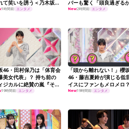
れて笑いを誘う＜乃木坂工
バーも驚く「頭良過ぎる
延長中＞
も…」「絶対未来人だと
1時間前
エンタメ
2時間前
エンタメ
w
New
う」＜乃木坂工事延長中
坂46・田村保乃は「体育会
「頭から離れない！」櫻
爆美女代表」？ 持ち前の
46・藤吉夏鈴が演じる低
ィジカルに絶賛の嵐『そこ
イスにファンもメロメロ
がったら、櫻坂？』第295
19時間前
エンタメ
『ちょこさく』第295話
19時間前
エンタメ
w
New