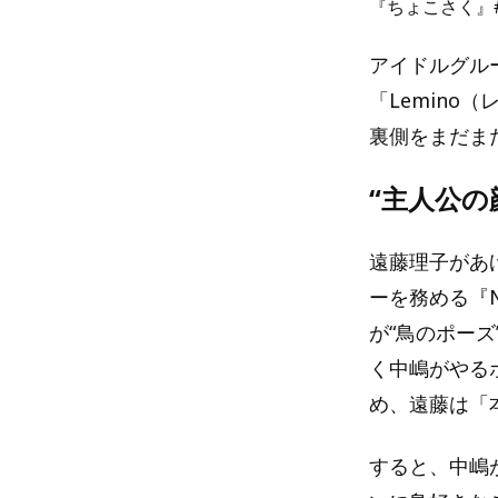
『ちょこさく』#
アイドルグル
「Lemin
裏側をまだま
“主人公の
遠藤理子があ
ーを務める『N
が“鳥のポー
く中嶋がやる
め、遠藤は「
すると、中嶋