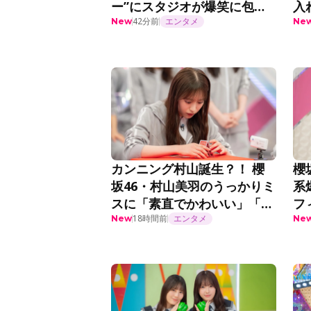
ー”にスタジオが爆笑に包ま
入
れる＜まだまだ！日向坂で会
事
42分前
エンタメ
New
Ne
いましょう＞
カンニング村山誕生？！ 櫻
櫻
坂46・村山美羽のうっかりミ
系
スに「素直でかわいい」「こ
フ
れだからやめられない」『そ
18時間前
エンタメ
曲
New
Ne
こ曲がったら、櫻坂？』第
話
295話