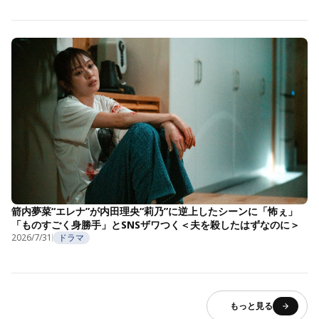
箭内夢菜“エレナ”が内田理央“莉乃”に逆上したシーンに「怖ぇ」
「ものすごく身勝手」とSNSザワつく＜夫を殺したはずなのに＞
2026/7/31
ドラマ
もっと見る