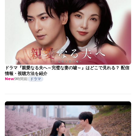
ドラマ『親愛なる夫へ～完璧な妻の嘘～』はどこで見れる？ 配信
情報・視聴方法を紹介
9時間前
ドラマ
New