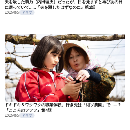
夫を殺した莉乃（内田理央）だったが、目を覚ますと再びあの日
に戻っていて……『夫を殺したはずなのに』第2話
2026/8/5
ドラマ
ドキドキ＆ワクワクの職業体験。行き先は「紺ソ農園」で……？
『こころのフフフ』第4話
2026/8/5
ドラマ