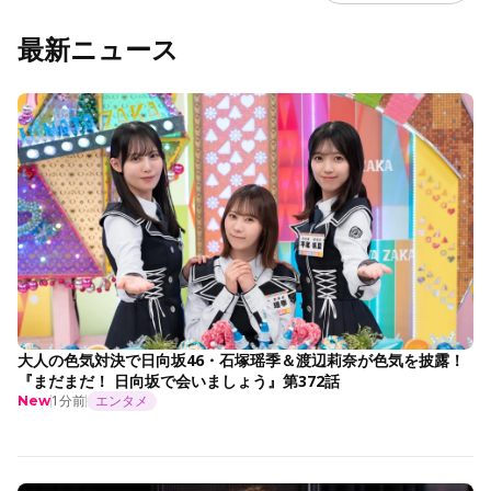
最新ニュース
大人の色気対決で日向坂46・石塚瑶季＆渡辺莉奈が色気を披露！
『まだまだ！ 日向坂で会いましょう』第372話
1分前
エンタメ
New