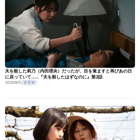
夫を殺した莉乃（内田理央）だったが、目を覚ますと再びあの日
に戻っていて……『夫を殺したはずなのに』第2話
2026/8/5
ドラマ