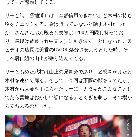
して」と懇願してくる。
リーと純（勝地涼）は「全然信用できない」と木村の持ち
物をチェックする。金は持っていないと話す木村だった
が、さんざんぶん殴ると実際は1200万円隠し持ってお
り、最後は斎藤（竹中直人）に引き渡すことになった。裏
ビデオの店長に美香のDVDを処分させようとした時、そ
こへ唐仁組の山上が乗り込んでくる。
リーともめた武村は山上の兄貴分であり、迷惑をかけたと
木村を連れて帰る。そして、今回は斎藤の顔を立てたが、
木村から大金を手に入れたリーに「カタギがこんなことし
てたら普通はおかしい話になる」とくぎを刺し、その場か
ら立ち去るのだった。