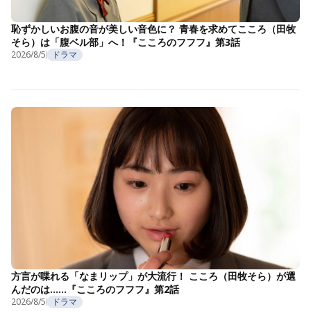
恥ずかしいお腹の音が美しい音色に？ 青春を求めてこころ（田牧
そら）は「腹ベル部」へ！『こころのフフフ』第3話
2026/8/5
ドラマ
方言が喋れる「なまリップ」が大流行！ こころ（田牧そら）が選
んだのは……『こころのフフフ』第2話
2026/8/5
ドラマ