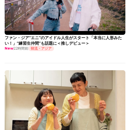
ファン・ジア“エニ”のアイドル人生がスタート「本当に人形みた
い！」“練習生仲間”も話題に＜推しデビュー＞
22時間前
韓流・アジア
New