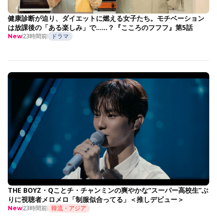
健康診断が迫り、ダイエットに燃える女子たち。モチベーション
は放課後の「ある楽しみ」で……？『こころのフフフ』第5話
23時間前
ドラマ
New
THE BOYZ・Qことチ・チャンミンの爽やかな“スーパー高校生”ぶ
りに視聴者メロメロ「制服似合ってる」＜推しデビュー＞
23時間前
韓流・アジア
New