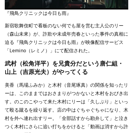
『飛鳥クリニックは今日も雨』
新宿歌舞伎町で看板のない何でも屋を営む主人公のリー
（森山未來）が、詐欺や未成年売春といった事件の真相に
迫る『飛鳥クリニックは今日も雨』が映像配信サービス
「Lemino（レミノ）」にて配信された。
武村（松角洋平）を兄貴分だという唐仁組・
山上（吉原光夫）がやってくる
美香（馬場ふみか）と木村（音尾琢真）の関係を知ったリ
ーは、このままではおさまりがつかないと木村をおびき出
す。のこのこやって来た木村にリーは「久しぶり」といっ
て殴る蹴るを繰り返す。店の中はぐちゃぐちゃになり、木
村を外へ連れ出すリー。「全部話すから勘弁して」と泣き
つく木村にさらに追い打ちをかけると「動画は消すから許