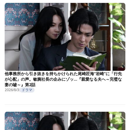
他事務所から引き抜きを持ちかけられた尾崎匠海“岩崎”に「行先
が心配」の声。敏腕社長の企みにゾッ…『親愛なる夫へ～完璧な
妻の嘘～』第2話
2026/8/3
ドラマ