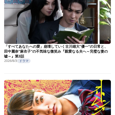
「すべてあなたへの愛」崩壊していく古川雄大“優一”の日常と、
田中麗奈“麻衣子”の不気味な微笑み『親愛なる夫へ～完璧な妻の
嘘～』第3話
2026/8/3
ドラマ