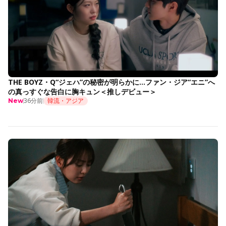
THE BOYZ・Q“ジェハ”の秘密が明らかに…ファン・ジア“エニ”へ
の真っすぐな告白に胸キュン＜推しデビュー＞
36分前
韓流・アジア
New