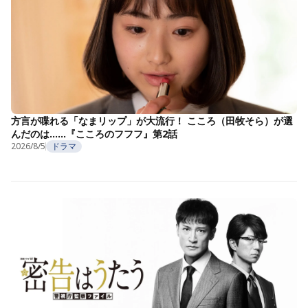
方言が喋れる「なまリップ」が大流行！ こころ（田牧そら）が選
んだのは……『こころのフフフ』第2話
2026/8/5
ドラマ