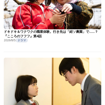
ドキドキ＆ワクワクの職業体験。行き先は「紺ソ農園」で……？
『こころのフフフ』第4話
2026/8/5
ドラマ