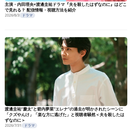
主演・内田理央×渡邊圭祐ドラマ『夫を殺したはずなのに』はどこ
で見れる？ 配信情報・視聴方法を紹介
2026/8/3
ドラマ
渡邊圭祐“慶太”と箭内夢菜“エレナ”の過去が明かされたシーンに
「クズやんけ」「楽な方に逃げた」と視聴者騒然＜夫を殺したは
ずなのに＞
2026/7/31
ドラマ