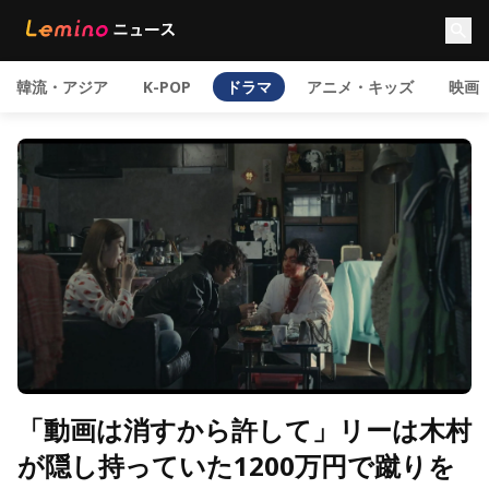
韓流・アジア
K-POP
ドラマ
アニメ・キッズ
映画
「動画は消すから許して」リーは木村
が隠し持っていた1200万円で蹴りを