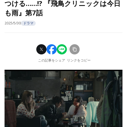
つける……!? 『飛鳥クリニックは今日
も雨』第7話
2025/5/30
ドラマ
この記事をシェア
リンクをコピー