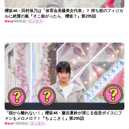
櫻坂46・田村保乃は「体育会系爆美女代表」？ 持ち前のフィジカ
ルに絶賛の嵐『そこ曲がったら、櫻坂？』第295話
9時間前
エンタメ
New
「頭から離れない！」櫻坂46・藤吉夏鈴が演じる低音ボイスにフ
ァンもメロメロ？！『ちょこさく』第295話
10時間前
エンタメ
New