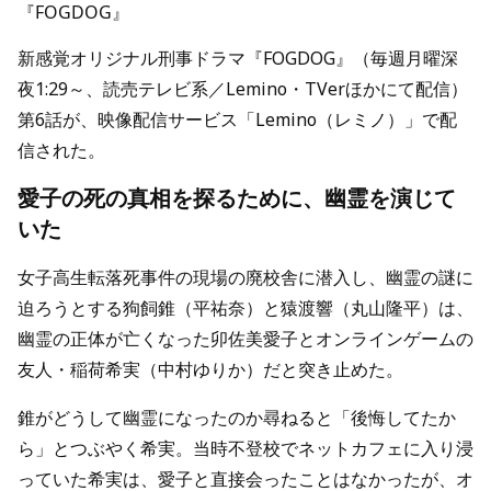
『FOGDOG』
新感覚オリジナル刑事ドラマ『FOGDOG』（毎週月曜深
夜1:29～、読売テレビ系／Lemino・TVerほかにて配信）
第6話が、映像配信サービス「Lemino（レミノ）」で配
信された。
愛子の死の真相を探るために、幽霊を演じて
いた
女子高生転落死事件の現場の廃校舎に潜入し、幽霊の謎に
迫ろうとする狗飼錐（平祐奈）と猿渡響（丸山隆平）は、
幽霊の正体が亡くなった卯佐美愛子とオンラインゲームの
友人・稲荷希実（中村ゆりか）だと突き止めた。
錐がどうして幽霊になったのか尋ねると「後悔してたか
ら」とつぶやく希実。当時不登校でネットカフェに入り浸
っていた希実は、愛子と直接会ったことはなかったが、オ