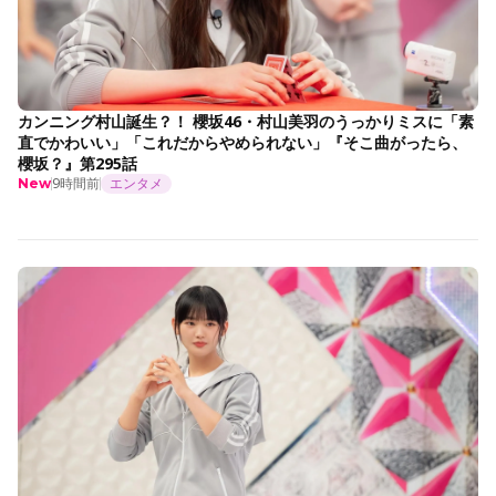
カンニング村山誕生？！ 櫻坂46・村山美羽のうっかりミスに「素
直でかわいい」「これだからやめられない」『そこ曲がったら、
櫻坂？』第295話
9時間前
エンタメ
New