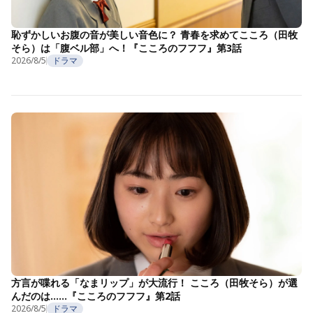
恥ずかしいお腹の音が美しい音色に？ 青春を求めてこころ（田牧
そら）は「腹ベル部」へ！『こころのフフフ』第3話
2026/8/5
ドラマ
方言が喋れる「なまリップ」が大流行！ こころ（田牧そら）が選
んだのは……『こころのフフフ』第2話
2026/8/5
ドラマ