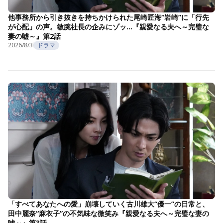
他事務所から引き抜きを持ちかけられた尾崎匠海“岩崎”に「行先
が心配」の声。敏腕社長の企みにゾッ…『親愛なる夫へ～完璧な
妻の嘘～』第2話
2026/8/3
ドラマ
「すべてあなたへの愛」崩壊していく古川雄大“優一”の日常と、
田中麗奈“麻衣子”の不気味な微笑み『親愛なる夫へ～完璧な妻の
嘘～』第3話