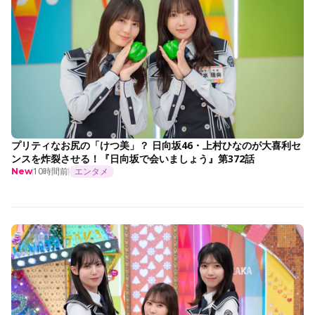
プリティなお尻の「けつ美」？ 日向坂46・上村ひなのが大喜利セ
ンスを炸裂させる！『日向坂で会いましょう』第372話
10時間前
エンタメ
New