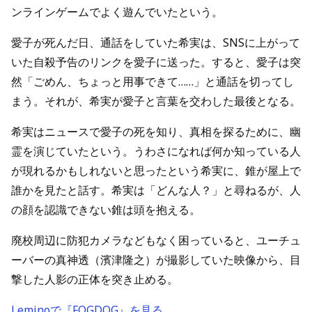
ンラインゲームでよく遊んでいたという。
愛子が死んだ日、通話をしていた希実は、SNSに上がって
いた自殺予告のリンクを愛子に送った。すると、愛子は突
然「ごめん、ちょっと用事できて……」と通話を切ってし
まう。それが、希実が愛子と言葉を交わした最後となる。
希実はニュースで愛子の死を知り、真相を探るために、幽
霊を演じていたという。うわさになれば何か知っている人
が現れるかもしれないと思ったという希実に、錐が屋上で
誰かを見たと話す。希実は「どんな人？」と尋ねるが、人
の顔を認識できない錐は頭を抱える。
廃校周辺に防犯カメラなどもなく困っていると、ユーチュ
ーバーの真神透（濱津隆之）が撮影していた映像から、目
撃した人影の正体を突き止める。
Leminoで『FOGDOG』を見る