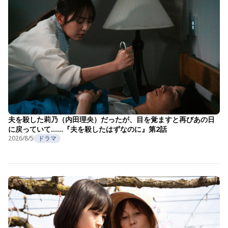
夫を殺した莉乃（内田理央）だったが、目を覚ますと再びあの日
に戻っていて……『夫を殺したはずなのに』第2話
2026/8/5
ドラマ