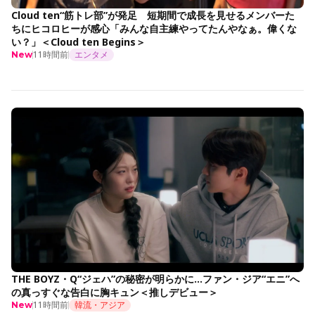
Cloud ten“筋トレ部”が発足 短期間で成長を見せるメンバーた
ちにヒコロヒーが感心「みんな自主練やってたんやなぁ。偉くな
い？」＜Cloud ten Begins＞
11時間前
エンタメ
New
THE BOYZ・Q“ジェハ”の秘密が明らかに…ファン・ジア“エニ”へ
の真っすぐな告白に胸キュン＜推しデビュー＞
11時間前
韓流・アジア
New