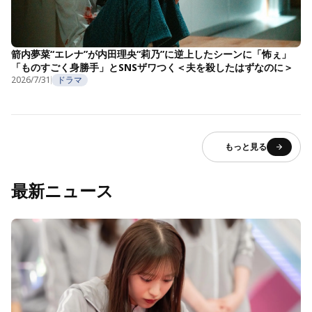
箭内夢菜“エレナ”が内田理央“莉乃”に逆上したシーンに「怖ぇ」
「ものすごく身勝手」とSNSザワつく＜夫を殺したはずなのに＞
2026/7/31
ドラマ
もっと見る
最新ニュース