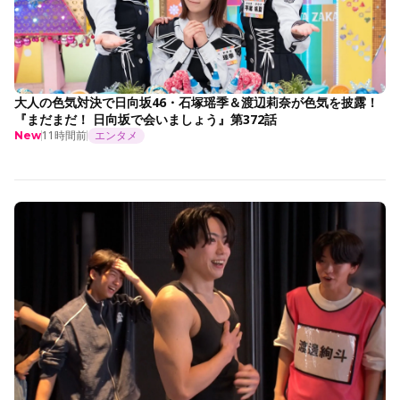
大人の色気対決で日向坂46・石塚瑶季＆渡辺莉奈が色気を披露！
『まだまだ！ 日向坂で会いましょう』第372話
11時間前
エンタメ
New