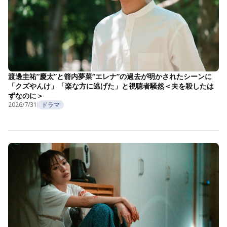
渡邊圭祐“慶太”と箭内夢菜“エレナ”の過去が明かされたシーンに
「クズやんけ」「楽な方に逃げた」と視聴者騒然＜夫を殺したは
ずなのに＞
2026/7/31
ドラマ