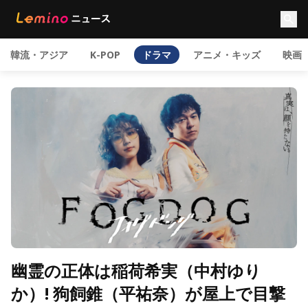
韓流・アジア
K-POP
ドラマ
アニメ・キッズ
映画
幽霊の正体は稲荷希実（中村ゆり
か）! 狗飼錐（平祐奈）が屋上で目撃