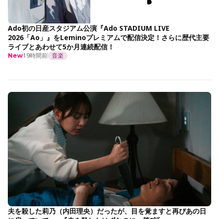
Ado初の日産スタジアム公演『Ado STADIUM LIVE
2026「Ao」』をLeminoプレミアムで配信決定！さらに歴代主要
ライブとあわせて5か月連続配信！
19時間前
音楽
New
夫を殺した莉乃（内田理央）だったが、目を覚ますと再びあの日