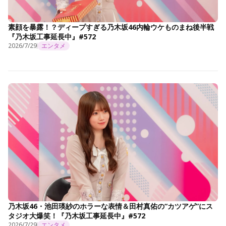
素顔を暴露！？ディープすぎる乃木坂46内輪ウケものまね後半戦
『乃木坂工事延長中』#572
2026/7/29
エンタメ
乃木坂46・池田瑛紗のホラーな表情＆田村真佑の“カツアゲ”にス
タジオ大爆笑！『乃木坂工事延長中』#572
2026/7/29
エンタメ