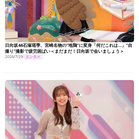
日向坂46石塚瑶季、宮崎名物の“地鶏”に変身「何だこれは…」“自
撮り”撮影で疲労困ぱい＜まだまだ！日向坂で会いましょう＞
2026/7/29
エンタメ