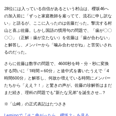
28位には入っている自信があるという村山は、櫻坂46へ
の加入前に「ずっと家庭教師を雇ってて、流石に申し訳な
い」と語るが、ここに入ったのは佐藤だった。撃沈する村
山と喜ぶ佐藤。しかし国語の慣用句の問題で、「歯が〇〇
〇〇」（正解：歯が立たない）を佐藤は「歯が合わない」
と解答し、メンバーから「噛み合わせがね」と苦笑いされ
るのだった。
さらに佐藤は数学の問題で、4600秒を時・分・秒に変換
する問いに「1時間＝60分」と途中式を書いたうえで「4
時間600分」と解答し、何故か増えている時間にメンバー
たちから「ええ？！」と驚きの声が。佐藤の珍解答はまだ
まだ続き、理科の問題でも"新たな兄弟"を誕生させ…？
※「山崎」の正式表記はたつさき
Leminoで『そこ曲がったら、櫻坂？』を見る