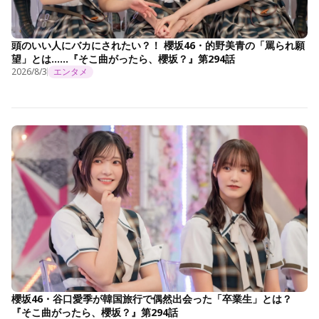
頭のいい人にバカにされたい？！ 櫻坂46・的野美青の「罵られ願
望」とは……『そこ曲がったら、櫻坂？』第294話
2026/8/3
エンタメ
櫻坂46・谷口愛季が韓国旅行で偶然出会った「卒業生」とは？
『そこ曲がったら、櫻坂？』第294話