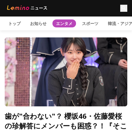
トップ
お知らせ
エンタメ
スポーツ
韓流・アジ
歯が"合わない"？ 櫻坂46・佐藤愛桜
の珍解答にメンバーも困惑？！『そこ