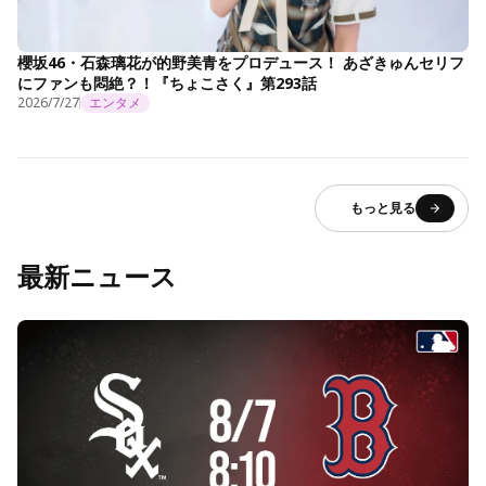
櫻坂46・石森璃花が的野美青をプロデュース！ あざきゅんセリフ
にファンも悶絶？！『ちょこさく』第293話
2026/7/27
エンタメ
もっと見る
最新ニュース