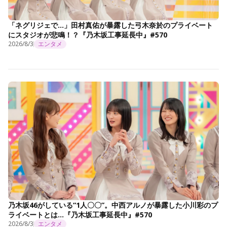
「ネグリジェで…」田村真佑が暴露した弓木奈於のプライベート
にスタジオが悲鳴！？『乃木坂工事延長中』#570
2026/8/3
エンタメ
乃木坂46がしている“1人〇〇”。中西アルノが暴露した小川彩のプ
ライベートとは…『乃木坂工事延長中』#570
2026/8/3
エンタメ