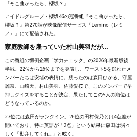
『そこ曲がったら、櫻坂？』
アイドルグループ・櫻坂46の冠番組『そこ曲がったら、
櫻坂？』第270話が映像配信サービス「Lemino（レミ
ノ）」にて配信された。
家庭教師を雇っていた村山美羽だが…
この番組の恒例企画「学力チェック」の2026年最新版後
半戦。22位から26位までを発表し、ワースト5を逃れたメ
ンバーたちは安堵の表情に。残ったのは森田ひかる、守屋
麗奈、山崎天、村山美羽、佐藤愛桜で、このメンバーで早
押しクイズをすることが決定。果たしてこの5人の順位は
どうなっているのか。
27位には森田がランクイン。26位の田村保乃とは4点差が
開いており、特に英語が「2点」という結果に森田は弱々
しく「勘弁してくれ…」と呟く。