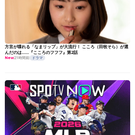
方言が喋れる「なまリップ」が大流行！ こころ（田牧そら）が選
んだのは……『こころのフフフ』第2話
21時間前
ドラマ
New