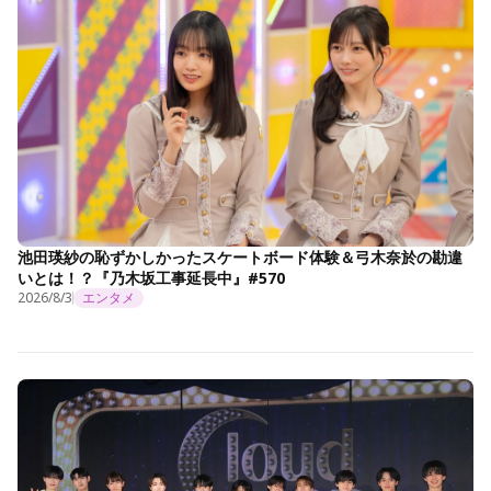
池田瑛紗の恥ずかしかったスケートボード体験＆弓木奈於の勘違
いとは！？『乃木坂工事延長中』#570
2026/8/3
エンタメ