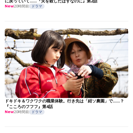
に戻っていて……『夫を殺したはずなのに』第2話
20時間前
ドラマ
New
ドキドキ＆ワクワクの職業体験。行き先は「紺ソ農園」で……？
『こころのフフフ』第4話
20時間前
ドラマ
New