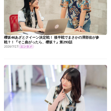
櫻坂46あざとクイーン決定戦！ 後半戦でまさかの澤部佑が参
戦？！『そこ曲がったら、櫻坂？』第293話
2026/7/27
エンタメ