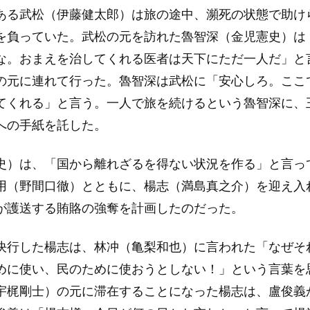
ある武松（伊藤健太郎）は旅の途中、瀕死の状態で助け
を負っていた。武松の元を訪れた魯智深（金児憲史）は
な。おまえを治してくれる医者は天下にただ一人だ」と
の元に連れて行った。魯智深は武松に「安心しろ。ここ
てくれる」と言う。一人で旅を続けるという魯智深に、
への手紙を託した。
史）は、「国から離れざるを得ない状況を作る」と言っ
用（野間口徹）とともに、楊志（満島真之介）を迎え入
が護送する賄賂の強奪を計画したのだった。
決行した楊志は、林冲（亀梨和也）に言われた「なぜそ
めに使い、民のために使おうとしない！」という言葉を
宇梶剛士）の元に滞在することになった楊志は、盧俊義