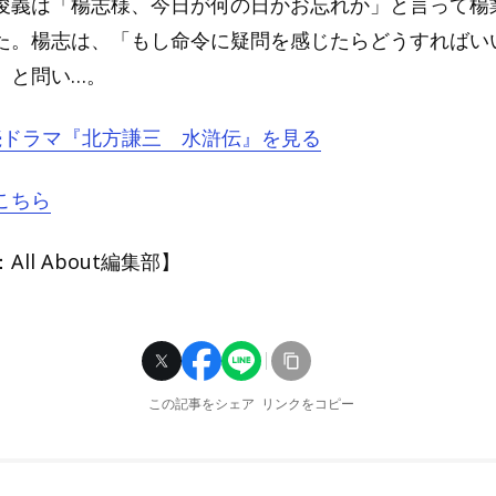
俊義は「楊志様、今日が何の日かお忘れか」と言って楊
た。楊志は、「もし命令に疑問を感じたらどうすればい
」と問い…。
連続ドラマ『北方謙三 水滸伝』を見る
こちら
ll About編集部】
この記事をシェア
リンクをコピー