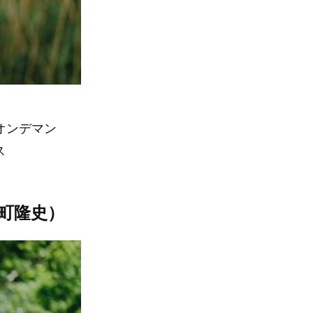
オンデマン
ス
町隆史）