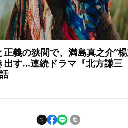
と正義の狭間で、満島真之介”楊
き出す…連続ドラマ『北方謙三
5話