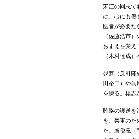
宋江の同志で
は、心にも傷
医者が必要だ
（佐藤浩市）
おまえを変え
（木村達成）
晁蓋（反町隆
田裕二）や呉
を練る。楊志
賄賂の護送を
を、禁軍のた
た。盧俊義（