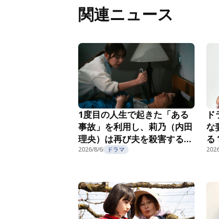
関連ニュース
1度目の人生で起きた「ある
ド
事故」を利用し、莉乃（内田
な
理央）は再び夫を殺害する
る
『夫を殺したはずなのに』第
2026/8/6
ドラマ
紹
2026
2話