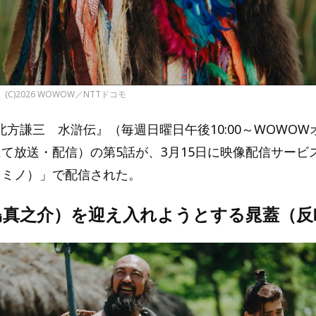
(C)2026 WOWOW／NTTドコモ
方謙三 水滸伝』（毎週日曜日午後10:00～WOWOW
oにて放送・配信）の第5話が、3月15日に映像配信サービ
（レミノ）」で配信された。
島真之介）を迎え入れようとする晁蓋（反