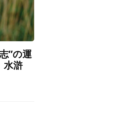
志”の運
 水滸