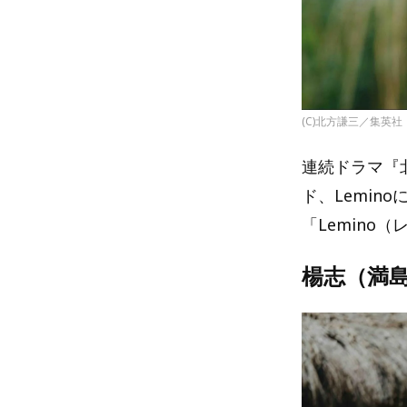
(C)北方謙三／集英社 
連続ドラマ『北
ド、Lemin
「Lemino
楊志（満