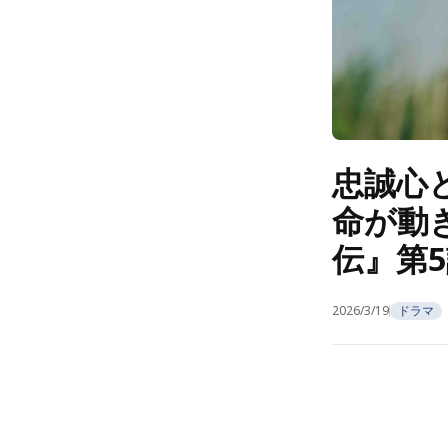
忠誠心
命が動
伝』第
2026/3/19
ドラマ