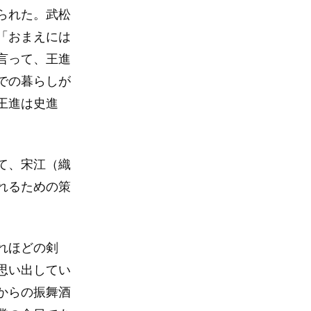
られた。武松
「おまえには
言って、王進
での暮らしが
王進は史進
て、宋江（織
れるための策
れほどの剣
思い出してい
からの振舞酒