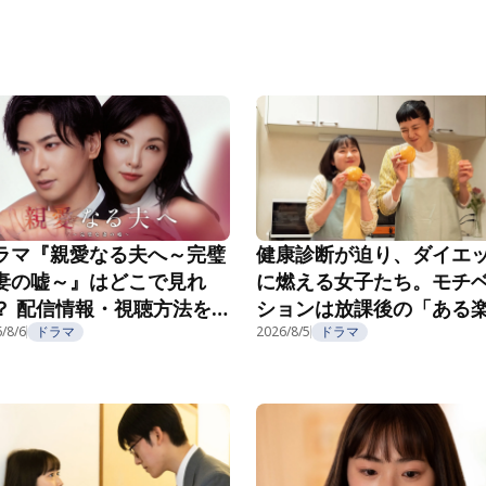
ラマ『親愛なる夫へ～完璧
健康診断が迫り、ダイエ
妻の嘘～』はどこで見れ
に燃える女子たち。モチ
？ 配信情報・視聴方法を
ションは放課後の「ある
介
/8/6
ドラマ
み」で……？『こころのフ
2026/8/5
ドラマ
フ』第5話