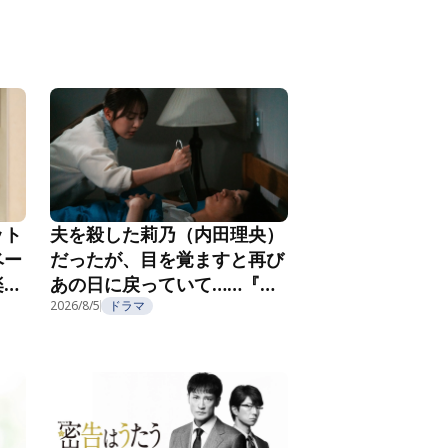
ット
夫を殺した莉乃（内田理央）
ベー
だったが、目を覚ますと再び
楽し
あの日に戻っていて……『夫
フ
を殺したはずなのに』第2話
2026/8/5
ドラマ