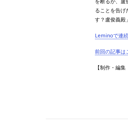
を断るが、盧
ることを告げ
す？盧俊義殿
Leminoで
前回の記事は
【制作・編集：A