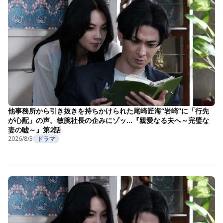
他事務所から引き抜きを持ちかけられた尾崎匠海“岩崎”に「行先
が心配」の声。敏腕社長の企みにゾッ…『親愛なる夫へ～完璧な
妻の嘘～』第2話
2026/8/3
ドラマ