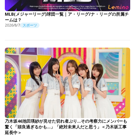
MLB(メジャーリーグ)球団一覧｜ア・リーグ/ナ・リーグの所属チ
ームは？
2026/8/7
スポーツ
乃木坂46池田瑛紗が見せた切れ者ぶり…その考察力にメンバーも
驚く「頭良過ぎるかも…」「絶対未来人だと思う」＜乃木坂工事
延長中＞