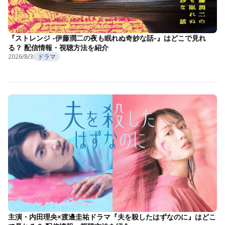
『ストレンジ -伊藤潤二の夜も眠れぬ奇妙な話-』はどこで見れ
る？ 配信情報・視聴方法を紹介
2026/8/3
ドラマ
主演・内田理央×渡邊圭祐ドラマ『夫を殺したはずなのに』はどこ