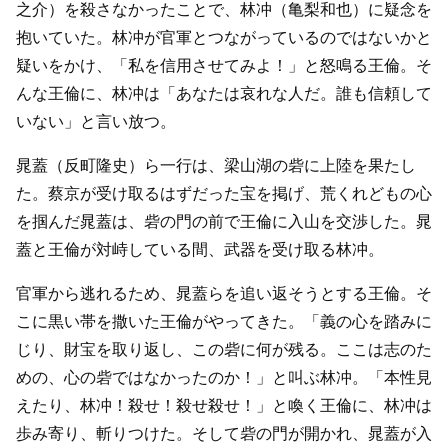
之介）を殺さなかったことで、林冲（亀梨和也）に疑念を
抱いていた。林冲が官軍とつながっているのではないかと
疑いをかけ、「私を信用させてみよ！」と怒鳴る王倫。そ
んな王倫に、林冲は「あなたは哀れな人だ。誰も信頼して
いない」と言い放つ。
晁蓋（反町隆史）ら一行は、梁山湖の砦に上陸を果たし
た。蔡京が受け取るはずだった宝を掲げ、荒くれどもの心
を掴んだ晁蓋は、砦の門の前で王倫に入山を交渉した。晁
蓋と王倫が対峙している間、武器を受け取る林冲。
官軍から逃れるため、晁蓋らを追い返そうとする王倫。そ
こに黒い帯を撒いた王倫がやってきた。「義の心を踏みに
じり、財宝を取り返し、この砦に何が残る。ここは志のた
めの、心の砦ではなかったのか！」と叫ぶ林冲。「本性見
えたり、林冲！殺せ！殺せ殺せ！」と喚く王倫に、林冲は
歩み寄り、斬りつけた。そして砦の門が開かれ、晁蓋が入