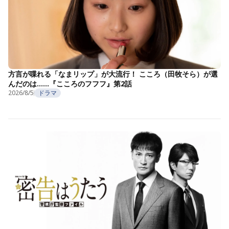
方言が喋れる「なまリップ」が大流行！ こころ（田牧そら）が選
んだのは……『こころのフフフ』第2話
2026/8/5
ドラマ