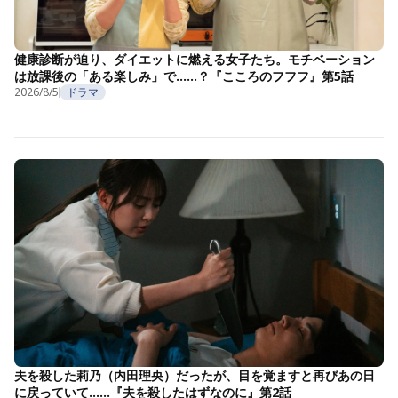
健康診断が迫り、ダイエットに燃える女子たち。モチベーション
は放課後の「ある楽しみ」で……？『こころのフフフ』第5話
2026/8/5
ドラマ
夫を殺した莉乃（内田理央）だったが、目を覚ますと再びあの日
に戻っていて……『夫を殺したはずなのに』第2話