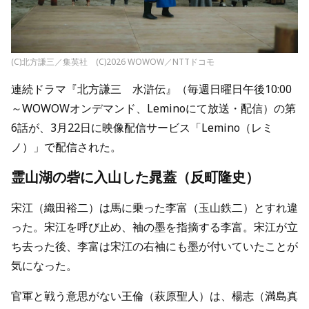
(C)北方謙三／集英社 (C)2026 WOWOW／NTTドコモ
連続ドラマ『北方謙三 水滸伝』（毎週日曜日午後10:00
～WOWOWオンデマンド、Leminoにて放送・配信）の第
6話が、3月22日に映像配信サービス「Lemino（レミ
ノ）」で配信された。
霊山湖の砦に入山した晁蓋（反町隆史）
宋江（織田裕二）は馬に乗った李富（玉山鉄二）とすれ違
った。宋江を呼び止め、袖の墨を指摘する李富。宋江が立
ち去った後、李富は宋江の右袖にも墨が付いていたことが
気になった。
官軍と戦う意思がない王倫（萩原聖人）は、楊志（満島真