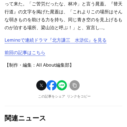
って来た。「ご苦労だったな、林冲」と言う晁蓋。『替天
行道』の文字を掲げた晁蓋は、「これよりこの場所はそん
な弱きものを助ける力を持ち、同じ青き空のを見上げるも
のが泊する場所、梁山泊と呼ぶ！」と、宣言し…。
Leminoで連続ドラマ『北方謙三 水滸伝』を見る
前回の記事はこちら
【制作・編集：All About編集部】
この記事をシェア
リンクをコピー
関連ニュース