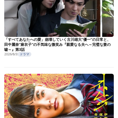
「すべてあなたへの愛」崩壊していく古川雄大“優一”の日常と、
田中麗奈“麻衣子”の不気味な微笑み『親愛なる夫へ～完璧な妻の
嘘～』第3話
2026/8/3
ドラマ