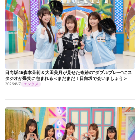
日向坂46森本茉莉＆大田美月が見せた奇跡の“ダブルプレー”にス
タジオが爆笑に包まれる＜まだまだ！日向坂で会いましょう＞
2026/8/7
エンタメ