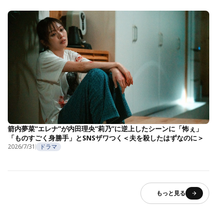
箭内夢菜“エレナ”が内田理央“莉乃”に逆上したシーンに「怖ぇ」
「ものすごく身勝手」とSNSザワつく＜夫を殺したはずなのに＞
2026/7/31
ドラマ
もっと見る