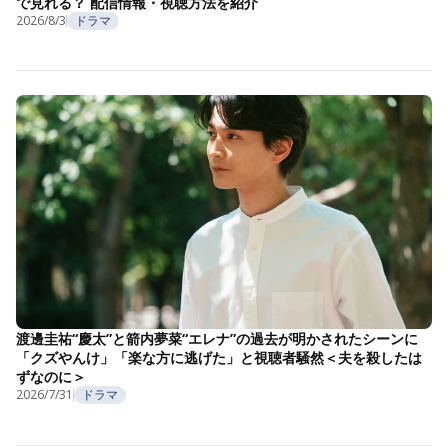
で見れる？ 配信情報・視聴方法を紹介
2026/8/3
ドラマ
渡邊圭祐“慶太”と箭内夢菜“エレナ”の過去が明かされたシーンに
「クズやんけ」「楽な方に逃げた」と視聴者騒然＜夫を殺したは
ずなのに＞
2026/7/31
ドラマ