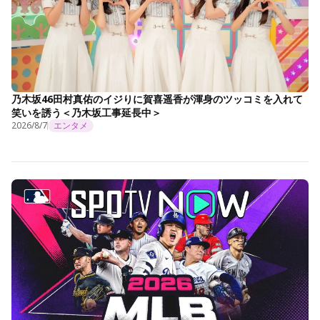
乃木坂46田村真佑のイジりに賀喜遥香が渾身のツッコミを入れて
笑いを誘う＜乃木坂工事延長中＞
2026/8/7
エンタメ