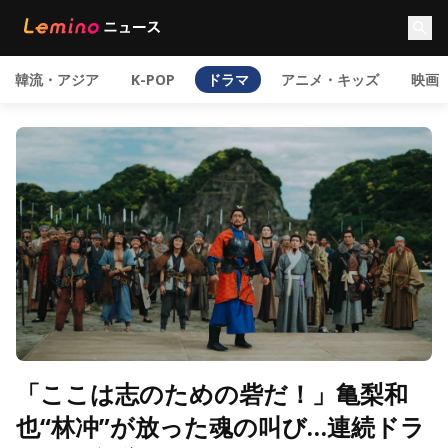
韓流・アジア
K-POP
ドラマ
アニメ・キッズ
映画
「ここは志のための砦だ！」亀梨和
也“林冲”が放った魂の叫び…連続ドラ