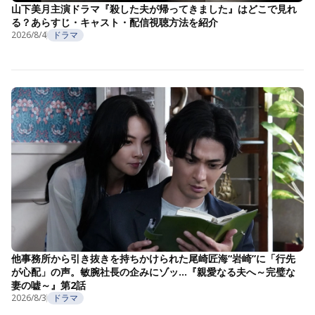
山下美月主演ドラマ『殺した夫が帰ってきました』はどこで見れ
る？あらすじ・キャスト・配信視聴方法を紹介
2026/8/4
ドラマ
他事務所から引き抜きを持ちかけられた尾崎匠海“岩崎”に「行先
が心配」の声。敏腕社長の企みにゾッ…『親愛なる夫へ～完璧な
妻の嘘～』第2話
2026/8/3
ドラマ