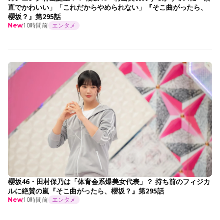
直でかわいい」「これだからやめられない」『そこ曲がったら、
櫻坂？』第295話
10時間前
エンタメ
New
櫻坂46・田村保乃は「体育会系爆美女代表」？ 持ち前のフィジカ
ルに絶賛の嵐『そこ曲がったら、櫻坂？』第295話
10時間前
エンタメ
New