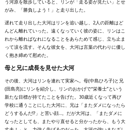
う河原を散歩していると、リンが「走る姿が見たい」とせ
がみ、「勝負しよう！」と走り出した。
遅れて走り出した大河はリンを追い越し、2人の距離はど
んどん離れていった。遠くなっていく彼の姿に、リンはこ
れから離ればなれになることをあらためて感じ、立ち止ま
って涙を流す。そんな彼女を、大河は言葉の代わりに優し
く抱き締めて慰めた。
母と兄に成長を見せた大河
その後、大河はリンを連れて実家へ。母(中島ひろ子)と兄
(田島亮)にリンを紹介し、リンのおかげで“栄養士”という
新たな目標が持てたことを告げた。30歳近くなって再び
学校に通うことにした大河に、兄は「またダメになったら
どうするんだ!?」と苦い顔…。だが大河は、「またダメに
なったとしても、またやり直せると分かったから、もう大
丈夫！」と、力強く告げるのだった。大河の強いまなざし