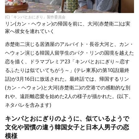
(C)「キンパとおにぎり」製作委員会
リン(カン・ヘウォン)の帰国を前に、大河(赤楚衛二)は実
家へ彼女を連れていく
赤楚衛二演じる居酒屋のアルバイト・長谷大河と、カン・
ヘウォン演じる韓国人留学生のパク・リンの国境を越えた
恋を描く、ドラマプレミア23「キンパとおにぎり～恋す
るふたりは似ていてちがう～」(テレ東系)の第10話(最終
話)が3月16日に放送された。最終話では、帰国するリン
(カン・ヘウォン)と大河(赤楚衛二)の空港での感動的な別
れや、遠距離恋愛を始めた2人の様子が描かれた。(以下、
ネタバレを含みます)
キンパとおにぎりのように、似ているようで
文化や習慣の違う韓国女子と日本人男子の恋
模様