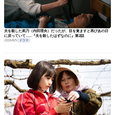
夫を殺した莉乃（内田理央）だったが、目を覚ますと再びあの日
に戻っていて……『夫を殺したはずなのに』第2話
2026/8/5
ドラマ