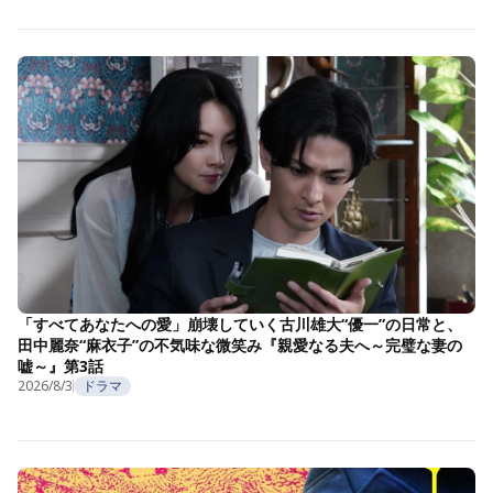
「すべてあなたへの愛」崩壊していく古川雄大“優一”の日常と、
田中麗奈“麻衣子”の不気味な微笑み『親愛なる夫へ～完璧な妻の
嘘～』第3話
2026/8/3
ドラマ