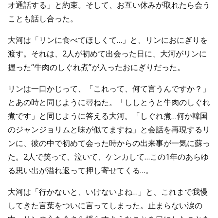
オ通話する」と約束。そして、お互い休みが取れたら会う
ことも話し合った。
大河は「リンに食べてほしくて…」と、リンにおにぎりを
渡す。それは、2人が初めて出会った日に、大河がリンに
握った“牛肉のしぐれ煮”が入ったおにぎりだった。
リンは一口かじって、「これって、何て言うんですか？」
とあの時と同じように尋ねた。「ししとうと牛肉のしぐれ
煮です」と同じように答える大河。「しぐれ煮…何か韓国
のジャンジョリムと味が似てますね」と会話を再現するリ
ンに、彼の中で初めて会った時からの出来事が一気に蘇っ
た。2人で笑って、泣いて、ケンカして…この1年のあらゆ
る思い出が溢れ返って押し寄せてくる…。
大河は「行かないと、いけないよね…」と、これまで我慢
してきた言葉をついに言ってしまった。止まらない涙の