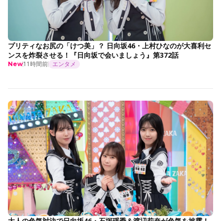
プリティなお尻の「けつ美」？ 日向坂46・上村ひなのが大喜利セ
ンスを炸裂させる！『日向坂で会いましょう』第372話
11時間前
エンタメ
New
大人の色気対決で日向坂46・石塚瑶季＆渡辺莉奈が色気を披露！