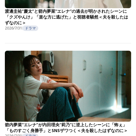
渡邊圭祐“慶太”と箭内夢菜“エレナ”の過去が明かされたシーンに
「クズやんけ」「楽な方に逃げた」と視聴者騒然＜夫を殺したは
ずなのに＞
2026/7/31
ドラマ
箭内夢菜“エレナ”が内田理央“莉乃”に逆上したシーンに「怖ぇ」
「ものすごく身勝手」とSNSザワつく＜夫を殺したはずなのに＞
2026/7/31
ドラマ