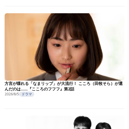
方言が喋れる「なまリップ」が大流行！ こころ（田牧そら）が選
んだのは……『こころのフフフ』第2話
2026/8/5
ドラマ