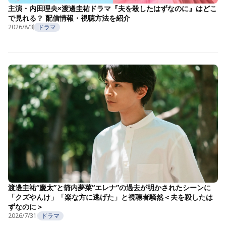
主演・内田理央×渡邊圭祐ドラマ『夫を殺したはずなのに』はどこ
で見れる？ 配信情報・視聴方法を紹介
2026/8/3
ドラマ
渡邊圭祐“慶太”と箭内夢菜“エレナ”の過去が明かされたシーンに
「クズやんけ」「楽な方に逃げた」と視聴者騒然＜夫を殺したは
ずなのに＞
2026/7/31
ドラマ