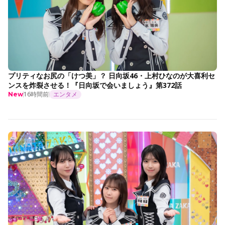
プリティなお尻の「けつ美」？ 日向坂46・上村ひなのが大喜利セ
ンスを炸裂させる！『日向坂で会いましょう』第372話
16時間前
エンタメ
New