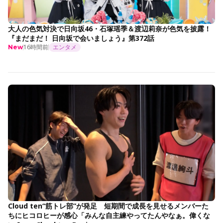
大人の色気対決で日向坂46・石塚瑶季＆渡辺莉奈が色気を披露！
『まだまだ！ 日向坂で会いましょう』第372話
16時間前
エンタメ
New
Cloud ten“筋トレ部”が発足 短期間で成長を見せるメンバーた
ちにヒコロヒーが感心「みんな自主練やってたんやなぁ。偉くな