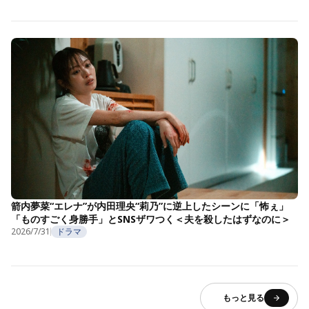
箭内夢菜“エレナ”が内田理央“莉乃”に逆上したシーンに「怖ぇ」
「ものすごく身勝手」とSNSザワつく＜夫を殺したはずなのに＞
2026/7/31
ドラマ
もっと見る