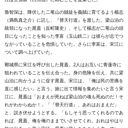
魯智深は、降伏した二竜山の賊徒を義賊に育てるよう楊志
（満島真之介）に託し、『替天行道』を渡した。梁山泊の
統領になった晁蓋（反町隆史）、そして楊志が二竜山の頭
目になったことを知った李富（玉山鉄二）は彼らが志でつ
ながっていることを危惧していた。さらに李富は、宋江に
ついて調べ上げていた。
鄆城県に宋江を呼び出した晁蓋。2人はお互いに青蓮寺に
狙われていることを伝え合った。身の危険を伝え、共に梁
山泊に向かうように促す晁蓋。宋江は、「俺は民の苦痛を
直に感じたい」と言う。旅に出て情報を集めたいと言う宋
江に、晁蓋は「おまえが死ねば梁山泊の魂も死ぬのだ！そ
れがわからぬか！」「『替天行道』、あれはおまえだ」
と、説き伏せようとする。「もしそう思ってくれるのであ
れば、晁蓋、俺を俺のままでいさせてくれ。おれはやはり