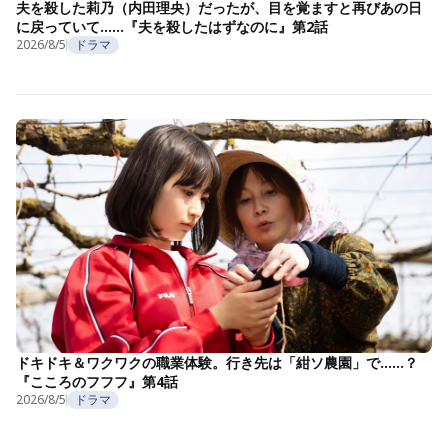
夫を殺した莉乃（内田理央）だったが、目を覚ますと再びあの日
に戻っていて……『夫を殺したはずなのに』第2話
2026/8/5
ドラマ
ドキドキ＆ワクワクの職業体験。行き先は「紺ソ農園」で……？
『こころのフフフ』第4話
2026/8/5
ドラマ