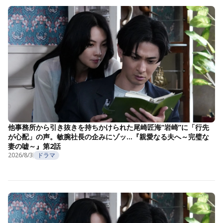
他事務所から引き抜きを持ちかけられた尾崎匠海“岩崎”に「行先
が心配」の声。敏腕社長の企みにゾッ…『親愛なる夫へ～完璧な
妻の嘘～』第2話
2026/8/3
ドラマ