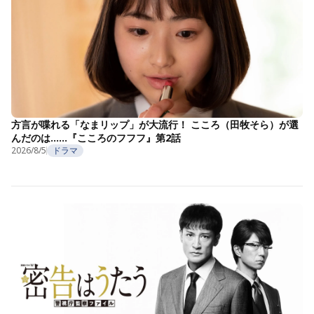
方言が喋れる「なまリップ」が大流行！ こころ（田牧そら）が選
んだのは……『こころのフフフ』第2話
2026/8/5
ドラマ