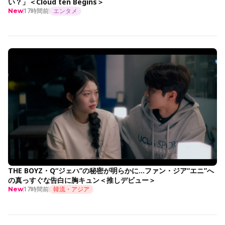
い？」＜Cloud ten Begins＞
17時間前
エンタメ
New
THE BOYZ・Q“ジェハ”の秘密が明らかに…ファン・ジア“エニ”へ
の真っすぐな告白に胸キュン＜推しデビュー＞
17時間前
韓流・アジア
New