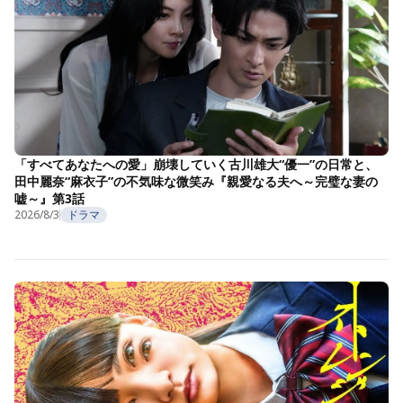
「すべてあなたへの愛」崩壊していく古川雄大“優一”の日常と、
田中麗奈“麻衣子”の不気味な微笑み『親愛なる夫へ～完璧な妻の
嘘～』第3話
2026/8/3
ドラマ