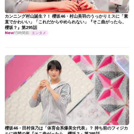
カンニング村山誕生？！ 櫻坂46・村山美羽のうっかりミスに「素
直でかわいい」「これだからやめられない」『そこ曲がったら、
櫻坂？』第295話
15時間前
エンタメ
New
櫻坂46・田村保乃は「体育会系爆美女代表」？ 持ち前のフィジカ
ルに絶賛の嵐『そこ曲がったら、櫻坂？』第295話