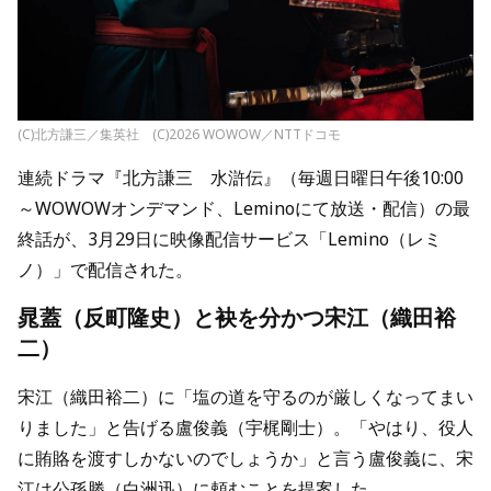
(C)北方謙三／集英社 (C)2026 WOWOW／NTTドコモ
連続ドラマ『北方謙三 水滸伝』（毎週日曜日午後10:00
～WOWOWオンデマンド、Leminoにて放送・配信）の最
終話が、3月29日に映像配信サービス「Lemino（レミ
ノ）」で配信された。
晁蓋（反町隆史）と袂を分かつ宋江（織田裕
二）
宋江（織田裕二）に「塩の道を守るのが厳しくなってまい
りました」と告げる盧俊義（宇梶剛士）。「やはり、役人
に賄賂を渡すしかないのでしょうか」と言う盧俊義に、宋
江は公孫勝（白洲迅）に頼むことを提案した。