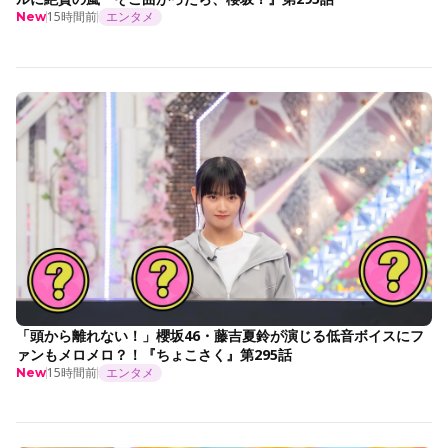
15時間前
エンタメ
New
「頭から離れない！」櫻坂46・藤吉夏鈴が演じる低音ボイスにフ
ァンもメロメロ？！『ちょこさく』第295話
15時間前
エンタメ
New