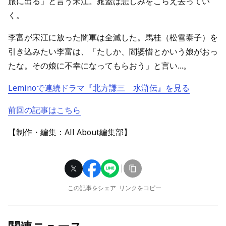
旅に出る」と言う宋江。晁蓋は悲しみをこらえ去ってい
く。
李富が宋江に放った闇軍は全滅した。馬桂（松雪泰子）を
引き込みたい李富は、「たしか、閻婆惜とかいう娘がおっ
たな。その娘に不幸になってもらおう」と言い…。
Leminoで連続ドラマ『北方謙三 水滸伝』を見る
前回の記事はこちら
【制作・編集：All About編集部】
この記事をシェア
リンクをコピー