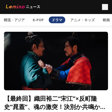
韓流・アジア
K-POP
ドラマ
アニメ・キッズ
映画
【最終回】織田裕二“宋江”×反町隆
史“晁蓋”、魂の激突！決別か共鳴か…