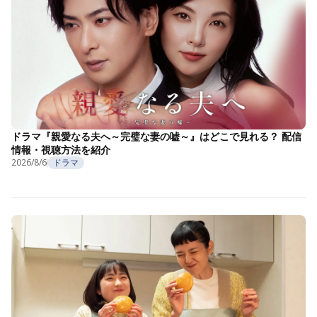
ドラマ『親愛なる夫へ～完璧な妻の嘘～』はどこで見れる？ 配信
情報・視聴方法を紹介
2026/8/6
ドラマ