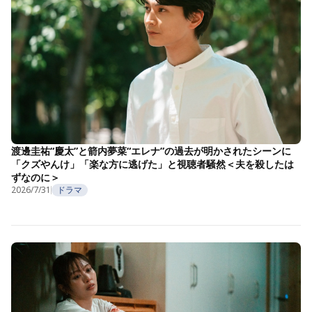
渡邊圭祐“慶太”と箭内夢菜“エレナ”の過去が明かされたシーンに
「クズやんけ」「楽な方に逃げた」と視聴者騒然＜夫を殺したは
ずなのに＞
2026/7/31
ドラマ