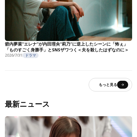
箭内夢菜“エレナ”が内田理央“莉乃”に逆上したシーンに「怖ぇ」
「ものすごく身勝手」とSNSザワつく＜夫を殺したはずなのに＞
2026/7/31
ドラマ
もっと見る
最新ニュース