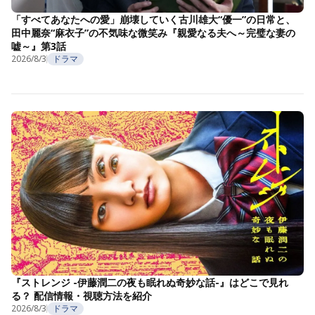
「すべてあなたへの愛」崩壊していく古川雄大“優一”の日常と、
田中麗奈“麻衣子”の不気味な微笑み『親愛なる夫へ～完璧な妻の
嘘～』第3話
2026/8/3
ドラマ
『ストレンジ -伊藤潤二の夜も眠れぬ奇妙な話-』はどこで見れ
る？ 配信情報・視聴方法を紹介
2026/8/3
ドラマ