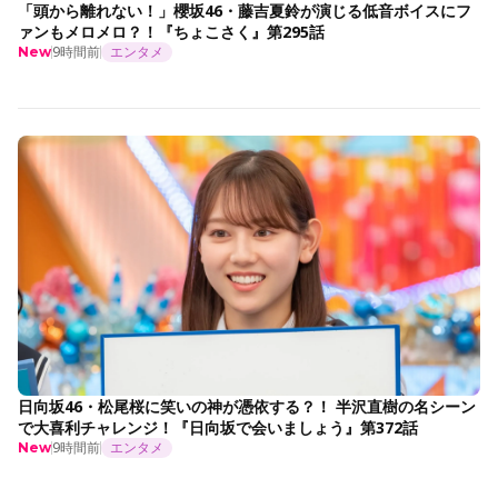
「頭から離れない！」櫻坂46・藤吉夏鈴が演じる低音ボイスにフ
ァンもメロメロ？！『ちょこさく』第295話
9時間前
エンタメ
New
日向坂46・松尾桜に笑いの神が憑依する？！ 半沢直樹の名シーン
で大喜利チャレンジ！『日向坂で会いましょう』第372話
9時間前
エンタメ
New