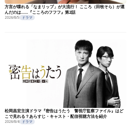
方言が喋れる「なまリップ」が大流行！ こころ（田牧そら）が選
んだのは……『こころのフフフ』第2話
2026/8/5
ドラマ
松岡昌宏主演ドラマ『密告はうたう 警視庁監察ファイル』はど
こで見れる？あらすじ・キャスト・配信視聴方法を紹介
2026/8/4
ドラマ