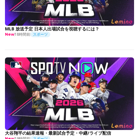
MLB 放送予定 日本人出場試合を視聴するには？
18時間前
スポーツ
New
大谷翔平の結果速報・最新試合予定・中継/ライブ配信
19時間前
スポーツ
New