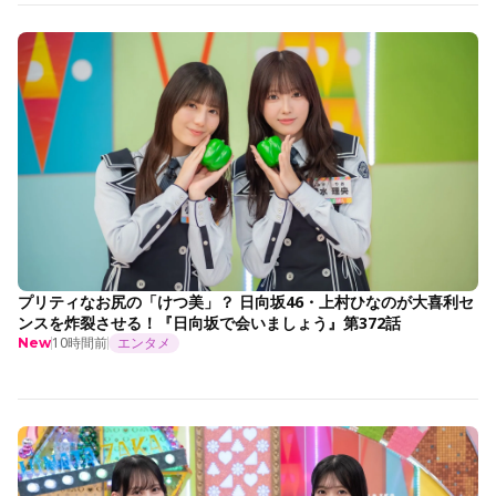
プリティなお尻の「けつ美」？ 日向坂46・上村ひなのが大喜利セ
ンスを炸裂させる！『日向坂で会いましょう』第372話
10時間前
エンタメ
New