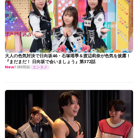
大人の色気対決で日向坂46・石塚瑶季＆渡辺莉奈が色気を披露！
『まだまだ！ 日向坂で会いましょう』第372話
10時間前
エンタメ
New