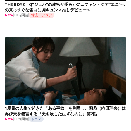
THE BOYZ・Q“ジェハ”の秘密が明らかに…ファン・ジア“エニ”へ
の真っすぐな告白に胸キュン＜推しデビュー＞
10時間前
韓流・アジア
New
1度目の人生で起きた「ある事故」を利用し、莉乃（内田理央）は
再び夫を殺害する『夫を殺したはずなのに』第2話
11時間前
ドラマ
New