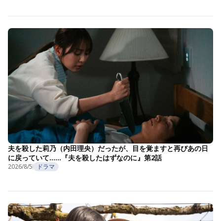
夫を殺した莉乃（内田理央）だったが、目を覚ますと再びあの日
に戻っていて……『夫を殺したはずなのに』第2話
2026/8/5
ドラマ