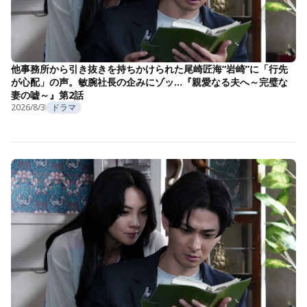
他事務所から引き抜きを持ちかけられた尾崎匠海“岩崎”に「行先
が心配」の声。敏腕社長の企みにゾッ…『親愛なる夫へ～完璧な
妻の嘘～』第2話
2026/8/3
ドラマ