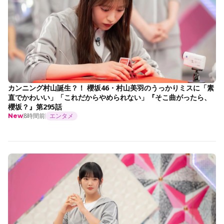
カンニング村山誕生？！ 櫻坂46・村山美羽のうっかりミスに「素
直でかわいい」「これだからやめられない」『そこ曲がったら、
櫻坂？』第295話
8時間前
エンタメ
New