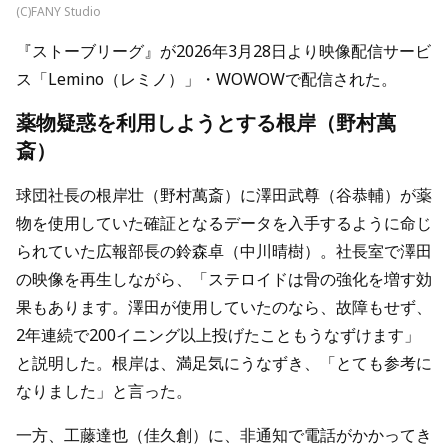
(C)FANY Studio
『ストーブリーグ』が2026年3月28日より映像配信サービ
ス「Lemino（レミノ）」・WOWOWで配信された。
薬物疑惑を利用しようとする根岸（野村萬
斎）
球団社長の根岸壮（野村萬斎）に澤田武尊（谷恭輔）が薬
物を使用していた確証となるデータを入手するように命じ
られていた広報部長の鈴森卓（中川晴樹）。社長室で澤田
の映像を再生しながら、「ステロイドは骨の強化を増す効
果もあります。澤田が使用していたのなら、故障もせず、
2年連続で200イニング以上投げたこともうなずけます」
と説明した。根岸は、満足気にうなずき、「とても参考に
なりました」と言った。
一方、工藤達也（佳久創）に、非通知で電話がかかってき