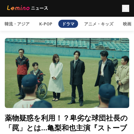
韓流・アジア
K-POP
ドラマ
アニメ・キッズ
映画
薬物疑惑を利用！？卑劣な球団社長の
「罠」とは…亀梨和也主演『ストーブ