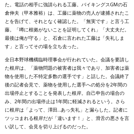
た。電話の相手に強請られる工藤。バイキングスGMの石
倉伸夫（甲本雅裕）は、工藤に薬物の売人が逮捕されたこ
とを告げて、それとなく確認した。「無実です」と言う工
藤。「噂に根拠がないことを証明してくれ」「大丈夫だ。
最後は俺が守る」と、石倉に言われた工藤は「失礼しま
す」と言ってその場を立ち去った。
全日本野球機構臨時理事会が行われていた。会議を要請し
た根岸は、「薬物問題の被害者は我々であり、加害者は薬
物を使用した不特定多数の選手です」と話した。会議終了
後の記者会見で、薬物を使用した選手への処分を2年間の
出場停止とすることを発表した根岸。自己申告の場合の
み、2年間の出場停止は1年間に軽減されるという。さら
に根岸は「よって、澤田…あっ失礼」と漏らした。記者に
ツッコまれる根岸だが「違います！」と、滑舌の悪さを言
い訳して、会見を切り上げるのだった。