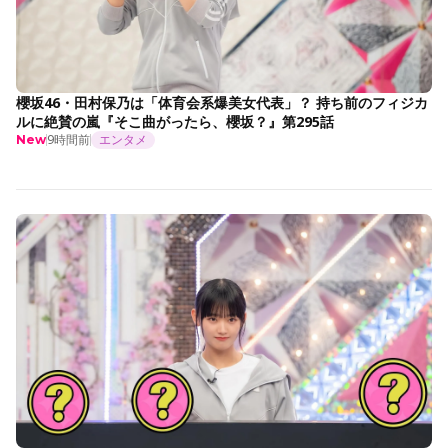
櫻坂46・田村保乃は「体育会系爆美女代表」？ 持ち前のフィジカ
ルに絶賛の嵐『そこ曲がったら、櫻坂？』第295話
9時間前
エンタメ
New