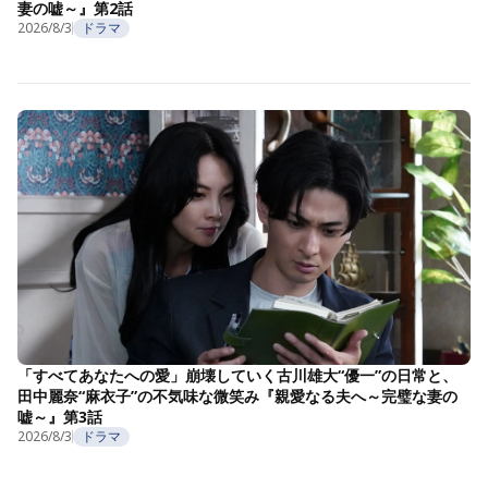
妻の嘘～』第2話
2026/8/3
ドラマ
「すべてあなたへの愛」崩壊していく古川雄大“優一”の日常と、
田中麗奈“麻衣子”の不気味な微笑み『親愛なる夫へ～完璧な妻の
嘘～』第3話
2026/8/3
ドラマ