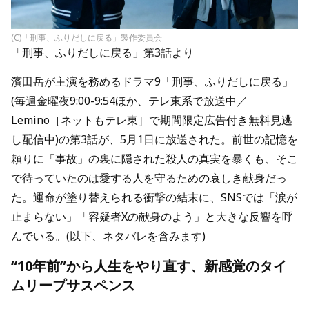
(C)「刑事、ふりだしに戻る」製作委員会
「刑事、ふりだしに戻る」第3話より
濱田岳が主演を務めるドラマ9「刑事、ふりだしに戻る」
(毎週金曜夜9:00-9:54ほか、テレ東系で放送中／
Lemino［ネットもテレ東］で期間限定広告付き無料見逃
し配信中)の第3話が、5月1日に放送された。前世の記憶を
頼りに「事故」の裏に隠された殺人の真実を暴くも、そこ
で待っていたのは愛する人を守るための哀しき献身だっ
た。運命が塗り替えられる衝撃の結末に、SNSでは「涙が
止まらない」「容疑者Xの献身のよう」と大きな反響を呼
んでいる。(以下、ネタバレを含みます)
“10年前”から人生をやり直す、新感覚のタイ
ムリープサスペンス