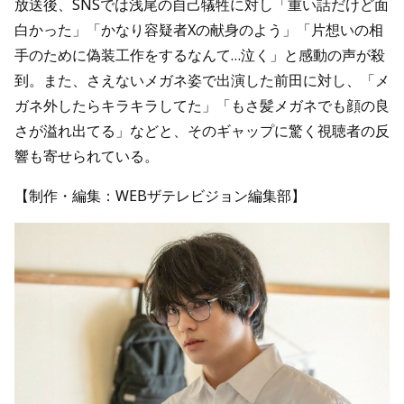
放送後、SNSでは浅尾の自己犠牲に対し「重い話だけど面
白かった」「かなり容疑者Xの献身のよう」「片想いの相
手のために偽装工作をするなんて…泣く」と感動の声が殺
到。また、さえないメガネ姿で出演した前田に対し、「メ
ガネ外したらキラキラしてた」「もさ髪メガネでも顔の良
さが溢れ出てる」などと、そのギャップに驚く視聴者の反
響も寄せられている。
【制作・編集：WEBザテレビジョン編集部】