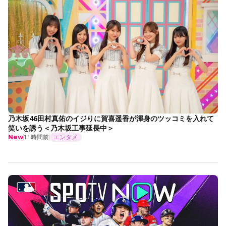
乃木坂46田村真佑のイジりに賀喜遥香が渾身のツッコミを入れて
笑いを誘う＜乃木坂工事延長中＞
11時間前
エンタメ
New