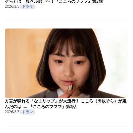
そら）は「腹ベル部」へ！『こころのフフフ』第3話
2026/8/5
ドラマ
方言が喋れる「なまリップ」が大流行！ こころ（田牧そら）が選
んだのは……『こころのフフフ』第2話
2026/8/5
ドラマ