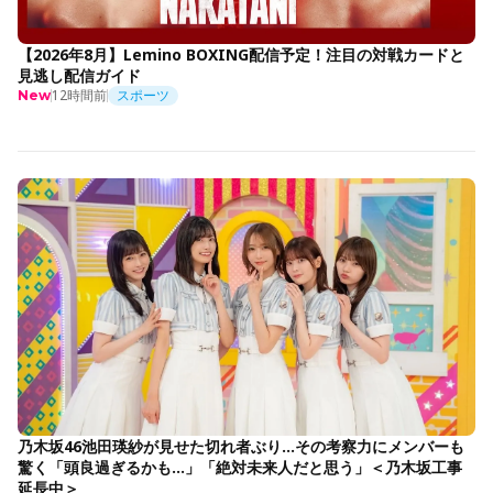
【2026年8月】Lemino BOXING配信予定！注目の対戦カードと
見逃し配信ガイド
12時間前
スポーツ
New
乃木坂46池田瑛紗が見せた切れ者ぶり…その考察力にメンバーも
驚く「頭良過ぎるかも…」「絶対未来人だと思う」＜乃木坂工事
延長中＞