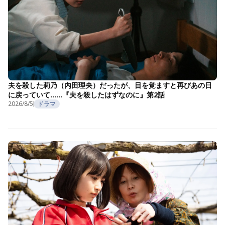
夫を殺した莉乃（内田理央）だったが、目を覚ますと再びあの日
に戻っていて……『夫を殺したはずなのに』第2話
2026/8/5
ドラマ