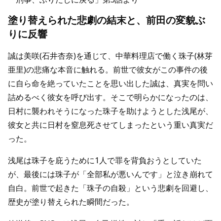
塗り替えられた悲劇の結末と、前田の変貌ぶ
りに反響
誠は美咲(石井杏奈)を通じて、中華料理店で働く珠子(林芽
亜里)の悲痛な本音に触れる。前世で彼女がこの事件の後
に自ら命を絶っていたことを思い出した誠は、真実を問い
詰めるべく彼女を呼び出す。そこで明らかになったのは、
日村に襲われそうになった珠子を助けようとした浅尾が、
彼女と共に日村を窒息死させてしまったという重い真実だ
った。
浅尾は珠子を庇うために1人で罪を背負おうとしていた
が、最後には珠子が「全部私が悪いんです」と泣き崩れて
自白。前世で起きた「珠子の自殺」という悲劇を回避し、
歴史が塗り替えられた瞬間だった。