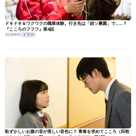
ドキドキ＆ワクワクの職業体験。行き先は「紺ソ農園」で……？
『こころのフフフ』第4話
2026/8/5
ドラマ
恥ずかしいお腹の音が美しい音色に？ 青春を求めてこころ（田牧