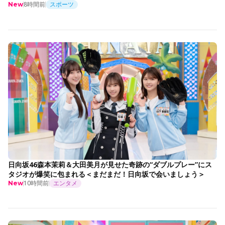
8時間前
スポーツ
New
日向坂46森本茉莉＆大田美月が見せた奇跡の“ダブルプレー”にス
タジオが爆笑に包まれる＜まだまだ！日向坂で会いましょう＞
10時間前
エンタメ
New