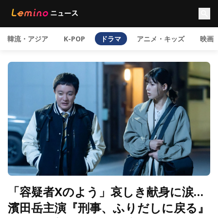
韓流・アジア
K-POP
ドラマ
アニメ・キッズ
映画
「容疑者Xのよう」哀しき献身に涙…
濱田岳主演『刑事、ふりだしに戻る』