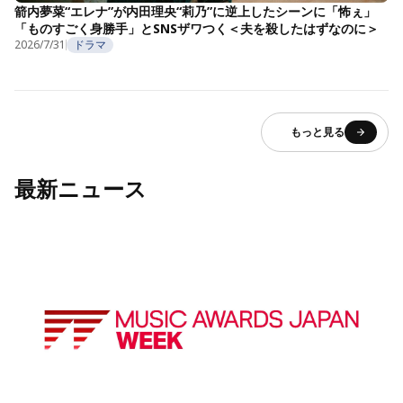
箭内夢菜“エレナ”が内田理央“莉乃”に逆上したシーンに「怖ぇ」
「ものすごく身勝手」とSNSザワつく＜夫を殺したはずなのに＞
2026/7/31
ドラマ
もっと見る
最新ニュース