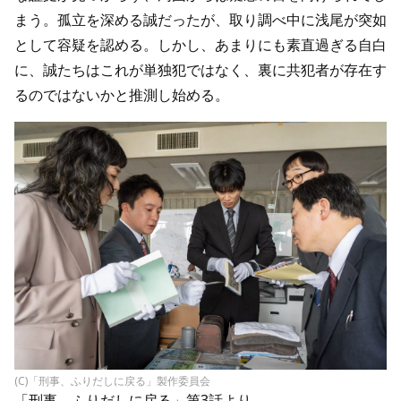
まう。孤立を深める誠だったが、取り調べ中に浅尾が突如
として容疑を認める。しかし、あまりにも素直過ぎる自白
に、誠たちはこれが単独犯ではなく、裏に共犯者が存在す
るのではないかと推測し始める。
(C)「刑事、ふりだしに戻る」製作委員会
「刑事、ふりだしに戻る」第3話より