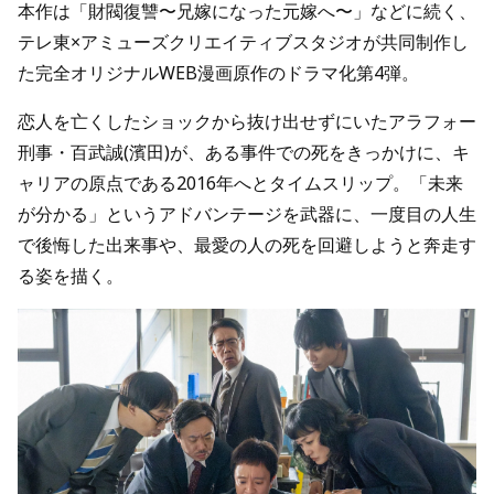
本作は「財閥復讐〜兄嫁になった元嫁へ〜」などに続く、
テレ東×アミューズクリエイティブスタジオが共同制作し
た完全オリジナルWEB漫画原作のドラマ化第4弾。
恋人を亡くしたショックから抜け出せずにいたアラフォー
刑事・百武誠(濱田)が、ある事件での死をきっかけに、キ
ャリアの原点である2016年へとタイムスリップ。「未来
が分かる」というアドバンテージを武器に、一度目の人生
で後悔した出来事や、最愛の人の死を回避しようと奔走す
る姿を描く。