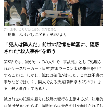
(C)「刑事、ふりだしに戻る」製作委員会
「刑事、ふりだしに戻る」第3話より
「犯人は隣人だ」前世の記憶を武器に、隠蔽
された“殺人事件”を追う
第3話では、誠がかつての人生で「事故死」として処理さ
れたケースワーカー・日村(吉田ウーロン太)の事件を担当
することに。しかし、誠には確信があった。これは不慮の
事故などではなく、隣人である浅尾(前田拳太郎)の手によ
る「殺人事件」であると。
誠は前世の記憶を頼りに浅尾の犯行を主張するが、決定的
な証拠が見つからず、周囲からは疑念の目を向けられてし