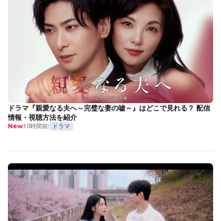
ドラマ『親愛なる夫へ～完璧な妻の嘘～』はどこで見れる？ 配信
情報・視聴方法を紹介
10時間前
ドラマ
New