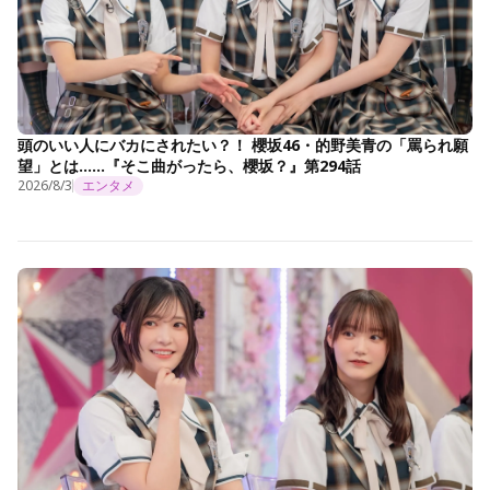
頭のいい人にバカにされたい？！ 櫻坂46・的野美青の「罵られ願
望」とは……『そこ曲がったら、櫻坂？』第294話
2026/8/3
エンタメ