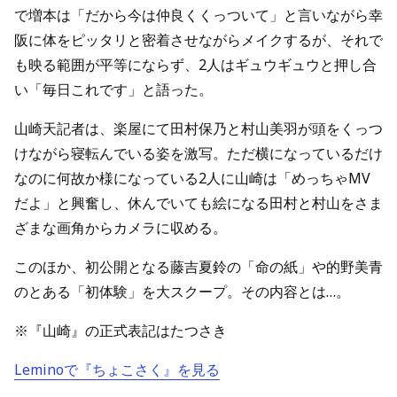
で増本は「だから今は仲良くくっついて」と言いながら幸
阪に体をピッタリと密着させながらメイクするが、それで
も映る範囲が平等にならず、2人はギュウギュウと押し合
い「毎日これです」と語った。
山崎天記者は、楽屋にて田村保乃と村山美羽が頭をくっつ
けながら寝転んでいる姿を激写。ただ横になっているだけ
なのに何故か様になっている2人に山崎は「めっちゃMV
だよ」と興奮し、休んでいても絵になる田村と村山をさま
ざまな画角からカメラに収める。
このほか、初公開となる藤吉夏鈴の「命の紙」や的野美青
のとある「初体験」を大スクープ。その内容とは…。
※『山崎』の正式表記はたつさき
Leminoで『ちょこさく』を見る