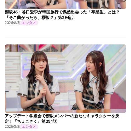
櫻坂46・谷口愛季が韓国旅行で偶然出会った「卒業生」とは？
『そこ曲がったら、櫻坂？』第294話
2026/8/3
エンタメ
アップデート学級会で櫻坂メンバーの新たなキャラクターを決
定！『ちょこさく』第294話
2026/8/3
エンタメ