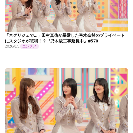
「ネグリジェで…」田村真佑が暴露した弓木奈於のプライベート
にスタジオが悲鳴！？『乃木坂工事延長中』#570
2026/8/3
エンタメ