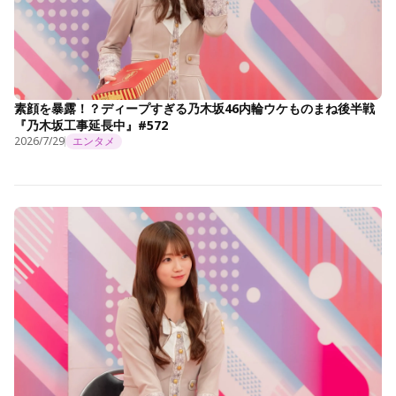
素顔を暴露！？ディープすぎる乃木坂46内輪ウケものまね後半戦
『乃木坂工事延長中』#572
2026/7/29
エンタメ