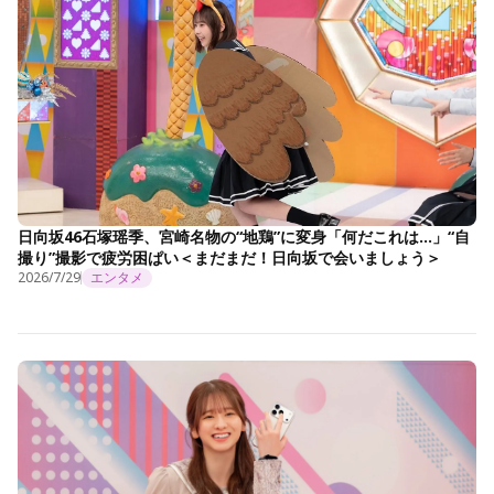
日向坂46石塚瑶季、宮崎名物の“地鶏”に変身「何だこれは…」“自
撮り”撮影で疲労困ぱい＜まだまだ！日向坂で会いましょう＞
2026/7/29
エンタメ