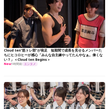
Cloud ten“筋トレ部”が発足 短期間で成長を見せるメンバーた
ちにヒコロヒーが感心「みんな自主練やってたんやなぁ。偉くな
い？」＜Cloud ten Begins＞
1時間前
エンタメ
New