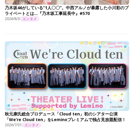
乃木坂46がしている“1人〇〇”。中西アルノが暴露した小川彩のプ
ライベートとは…『乃木坂工事延長中』#570
2026/8/3
エンタメ
秋元康氏総合プロデュース「Cloud ten」初のシアター公演
「We’re Cloud ten」をLeminoプレミアムで独占見放題配信！
2026/7/31
エンタメ