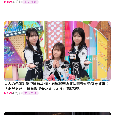
37分前
エンタメ
New
大人の色気対決で日向坂46・石塚瑶季＆渡辺莉奈が色気を披露！
『まだまだ！ 日向坂で会いましょう』第372話
47分前
エンタメ
New