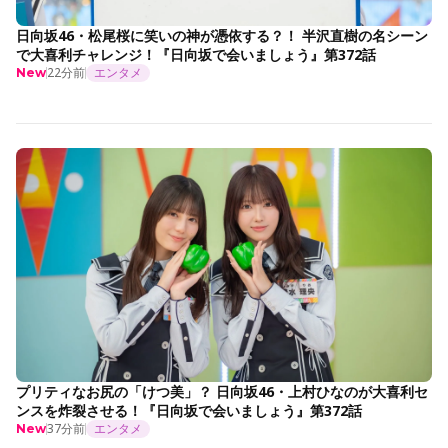
日向坂46・松尾桜に笑いの神が憑依する？！ 半沢直樹の名シーン
で大喜利チャレンジ！『日向坂で会いましょう』第372話
22分前
エンタメ
New
プリティなお尻の「けつ美」？ 日向坂46・上村ひなのが大喜利セ
ンスを炸裂させる！『日向坂で会いましょう』第372話
37分前
エンタメ
New