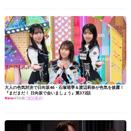
大人の色気対決で日向坂46・石塚瑶季＆渡辺莉奈が色気を披露！
『まだまだ！ 日向坂で会いましょう』第372話
47分前
エンタメ
New