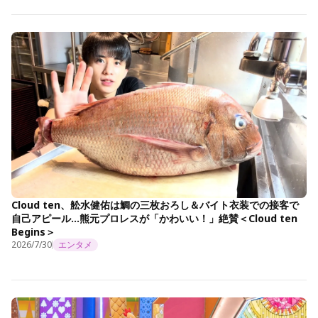
Cloud ten、舩水健佑は鯛の三枚おろし＆バイト衣装での接客で
自己アピール…熊元プロレスが「かわいい！」絶賛＜Cloud ten
Begins＞
2026/7/30
エンタメ