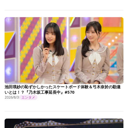
池田瑛紗の恥ずかしかったスケートボード体験＆弓木奈於の勘違
いとは！？『乃木坂工事延長中』#570
2026/8/3
エンタメ