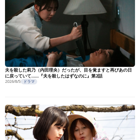
夫を殺した莉乃（内田理央）だったが、目を覚ますと再びあの日
に戻っていて……『夫を殺したはずなのに』第2話
2026/8/5
ドラマ