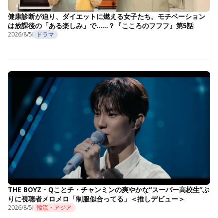
健康診断が迫り、ダイエットに燃える女子たち。モチベーション
は放課後の「ある楽しみ」で……？『こころのフフフ』第5話
2026/8/5
ドラマ
THE BOYZ・Qことチ・チャンミンの爽やかな“スーパー高校生”ぶ
りに視聴者メロメロ「制服似合ってる」＜推しデビュー＞
2026/8/5
韓流・アジア