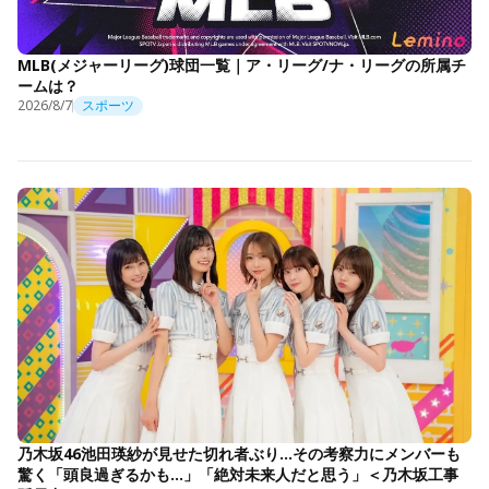
MLB(メジャーリーグ)球団一覧｜ア・リーグ/ナ・リーグの所属チ
ームは？
2026/8/7
スポーツ
乃木坂46池田瑛紗が見せた切れ者ぶり…その考察力にメンバーも
驚く「頭良過ぎるかも…」「絶対未来人だと思う」＜乃木坂工事