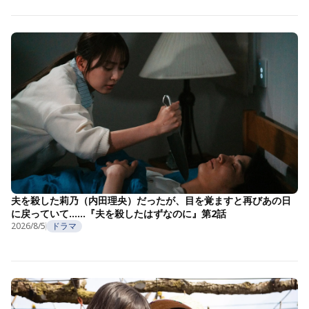
夫を殺した莉乃（内田理央）だったが、目を覚ますと再びあの日
に戻っていて……『夫を殺したはずなのに』第2話
2026/8/5
ドラマ