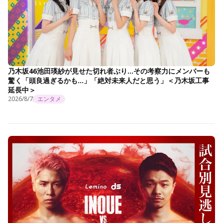
乃木坂46池田瑛紗が見せた切れ者ぶり…その考察力にメンバーも
驚く「頭良過ぎるかも…」「絶対未来人だと思う」＜乃木坂工事
延長中＞
2026/8/7
エンタメ