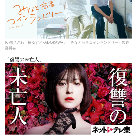
(C)缶爪さわ・椿ゆず／KADOKAWA／「みなと商事コインランドリー」製作
委員会
「復讐の未亡人」