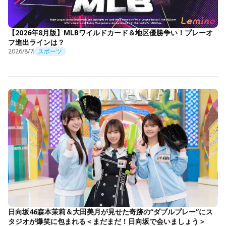
【2026年8月版】MLBワイルドカード＆地区優勝争い！プレーオ
フ進出ラインは？
2026/8/7
スポーツ
日向坂46森本茉莉＆大田美月が見せた奇跡の“ダブルプレー”にス
タジオが爆笑に包まれる＜まだまだ！日向坂で会いましょう＞