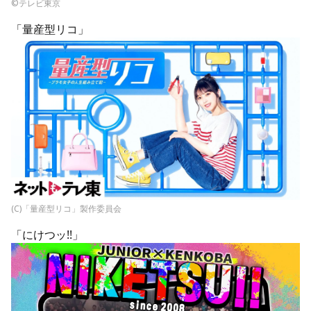
©テレビ東京
「量産型リコ」
(C)「量産型リコ」製作委員会
「にけつッ!!」