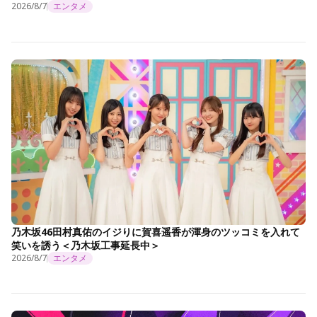
2026/8/7
エンタメ
乃木坂46田村真佑のイジりに賀喜遥香が渾身のツッコミを入れて
笑いを誘う＜乃木坂工事延長中＞
2026/8/7
エンタメ