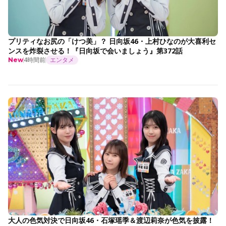
プリティなお尻の「けつ美」？ 日向坂46・上村ひなのが大喜利セ
ンスを炸裂させる！『日向坂で会いましょう』第372話
4時間前
エンタメ
New
大人の色気対決で日向坂46・石塚瑶季＆渡辺莉奈が色気を披露！