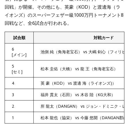
回戦」が開催。その他にも、英豪（KOD）と渡邊海（ラ
イオンズ）
のスーパーフェザー級1000万円トーナメント8
回戦
など、全6試合が行われる。
試合順
対戦カード
6
池側 純（角海老宝石） vs 大嶋 剣心（フィリピ
[メイン]
5
松本 圭佑（大橋） vs 龍 王（角海老宝石）
[セミ]
4
英 豪（KOD） vs 渡邊 海（ライオンズ)）
3
福井 貫太（石田） vs 木谷 陸（KG大和）
2
所 龍太（DANGAN） vs ジョン・ドミニク・
1
松本 龍也（協栄） vs 今藤 悠開（DANGAN郡山