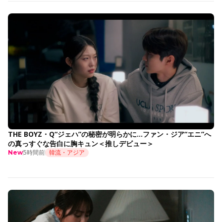
THE BOYZ・Q“ジェハ”の秘密が明らかに…ファン・ジア“エニ”へ
の真っすぐな告白に胸キュン＜推しデビュー＞
5時間前
韓流・アジア
New