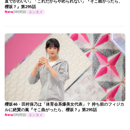
直でかわいい」「これだからやめられない」『そこ曲がったら、
櫻坂？』第295話
3時間前
エンタメ
New
櫻坂46・田村保乃は「体育会系爆美女代表」？ 持ち前のフィジカ
ルに絶賛の嵐『そこ曲がったら、櫻坂？』第295話
3時間前
エンタメ
New