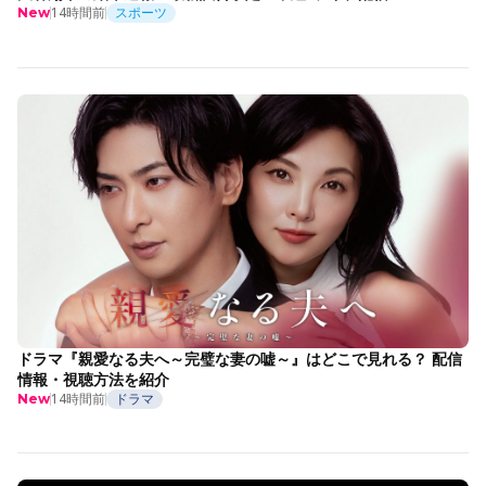
14時間前
スポーツ
New
ドラマ『親愛なる夫へ～完璧な妻の嘘～』はどこで見れる？ 配信
情報・視聴方法を紹介
14時間前
ドラマ
New