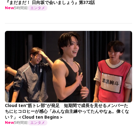
『まだまだ！ 日向坂で会いましょう』第372話
5時間前
エンタメ
New
Cloud ten“筋トレ部”が発足 短期間で成長を見せるメンバーた
ちにヒコロヒーが感心「みんな自主練やってたんやなぁ。偉くな
い？」＜Cloud ten Begins＞
5時間前
エンタメ
New