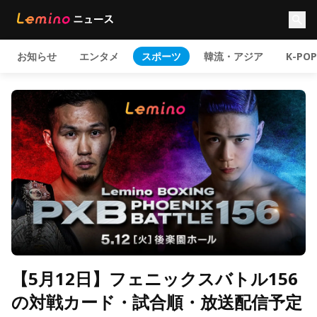
お知らせ
エンタメ
スポーツ
韓流・アジア
K-POP
【5月12日】フェニックスバトル156
の対戦カード・試合順・放送配信予定