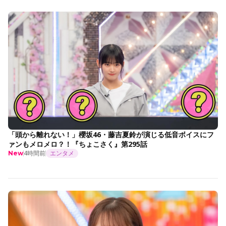
「頭から離れない！」櫻坂46・藤吉夏鈴が演じる低音ボイスにフ
ァンもメロメロ？！『ちょこさく』第295話
4時間前
エンタメ
New