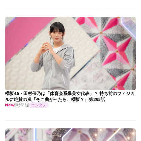
櫻坂46・田村保乃は「体育会系爆美女代表」？ 持ち前のフィジカ
ルに絶賛の嵐『そこ曲がったら、櫻坂？』第295話
9時間前
エンタメ
New