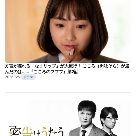
方言が喋れる「なまリップ」が大流行！ こころ（田牧そら）が選
んだのは……『こころのフフフ』第2話
2026/8/5
ドラマ