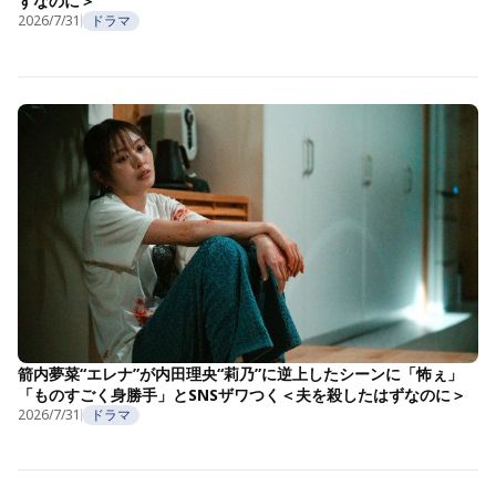
ずなのに＞
2026/7/31
ドラマ
箭内夢菜“エレナ”が内田理央“莉乃”に逆上したシーンに「怖ぇ」
「ものすごく身勝手」とSNSザワつく＜夫を殺したはずなのに＞
2026/7/31
ドラマ