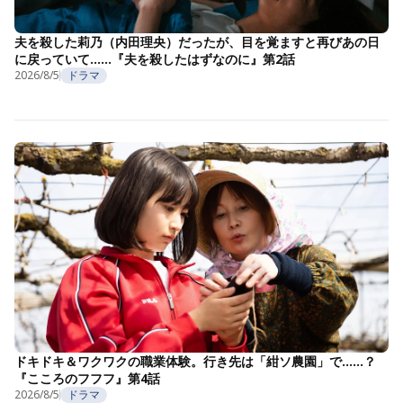
夫を殺した莉乃（内田理央）だったが、目を覚ますと再びあの日
に戻っていて……『夫を殺したはずなのに』第2話
2026/8/5
ドラマ
ドキドキ＆ワクワクの職業体験。行き先は「紺ソ農園」で……？
『こころのフフフ』第4話
2026/8/5
ドラマ