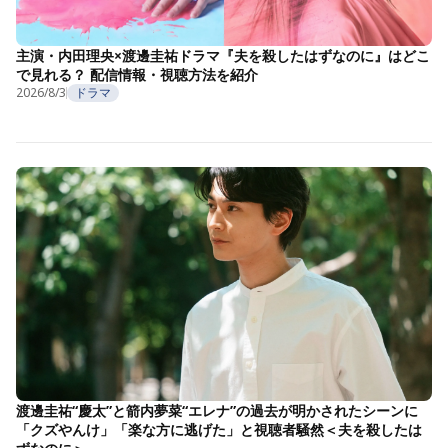
主演・内田理央×渡邊圭祐ドラマ『夫を殺したはずなのに』はどこ
で見れる？ 配信情報・視聴方法を紹介
2026/8/3
ドラマ
渡邊圭祐“慶太”と箭内夢菜“エレナ”の過去が明かされたシーンに
「クズやんけ」「楽な方に逃げた」と視聴者騒然＜夫を殺したは