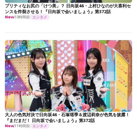
プリティなお尻の「けつ美」？ 日向坂46・上村ひなのが大喜利セ
ンスを炸裂させる！『日向坂で会いましょう』第372話
10時間前
エンタメ
New
大人の色気対決で日向坂46・石塚瑶季＆渡辺莉奈が色気を披露！
『まだまだ！ 日向坂で会いましょう』第372話
11時間前
エンタメ
New