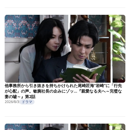
他事務所から引き抜きを持ちかけられた尾崎匠海“岩崎”に「行先
が心配」の声。敏腕社長の企みにゾッ…『親愛なる夫へ～完璧な
妻の嘘～』第2話
2026/8/3
ドラマ