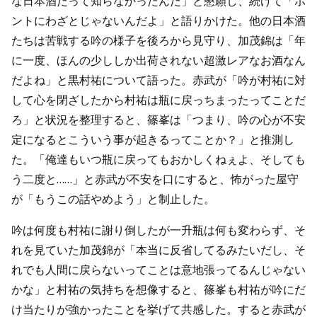
な日本酒だって知らなかったんだ」と懇願し、続けて「ホ
ントにわざとじゃないんだよ」と語りかけた。他の日本酒
たちは苦戦する吟の様子を後ろから見守り、加茂錦は「年
に一度、ほんの少ししか出荷されない超激レアなお酒なん
だよね」と黒村祐について語った。赤武が「吟が村祐に対
して心を閉ざしたから村祐は瓶に戻っちまったってことだ
ろ」と状況を整理すると、篠峯は「つまり、吟の心が不安
定になるとこういう事が起きるってことか？」と推測し
た。「俺達もいつ瓶に戻ってもおかしくねぇよ、そしても
う二度と……」と赤武が不安を口にすると、怖がった屋守
が「もうこの話やめよう」と制止した。
吟は何度も村祐に謝り倒したが一升瓶は何も変わらず、そ
れを見ていた加茂錦が「本当に反省してるみたいだし、そ
れでも人間に戻らないってことは意地張ってるんじゃない
かな」と村祐の気持ちを想像すると、篠峯も村祐が吟にだ
け当たりが強かったことを挙げて共感した。すると赤武が