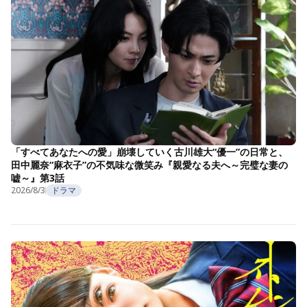
「すべてあなたへの愛」崩壊していく古川雄大“優一”の日常と、
田中麗奈“麻衣子”の不気味な微笑み『親愛なる夫へ～完璧な妻の
嘘～』第3話
2026/8/3
ドラマ