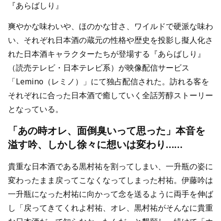
『あらばしり』
爽やかな味わいや、ほのかな甘さ、ワイルドで硬派な味わ
い、それぞれ日本酒の蔵元の性格や歴史を投影し擬人化さ
れた日本酒キャラクターたちが登場する『あらばしり』
（読売テレビ・日本テレビ系）が映像配信サービス
「Lemino（レミノ）」にて独占配信された。訪れる客を
それぞれに合った日本酒で癒していく全話芳醇ストーリー
となっている。
「あの時オレ、面倒臭いって思った」本音を
溢す吟、しかし徐々に想いは変わり……
貴重な日本酒である黒村祐を割ってしまい、一升瓶の姿に
変わったまま戻ってこなくなってしまった村祐。伊藤吟は
一升瓶になった村祐に向かって念を送るように両手を伸ば
し「戻ってきてくれよ村祐、オレ、黒村祐がそんなに貴重