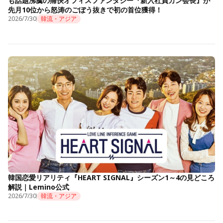
も話題沸騰の痛快オフィスファンタジー『新入社員カン会長』が
先月10位から怒涛のごぼう抜きで初の首位獲得！
2026/7/30
韓流・アジア
韓国恋愛リアリティ『HEART SIGNAL』シーズン1～4の見どころ
解説｜Lemino公式
2026/7/30
韓流・アジア