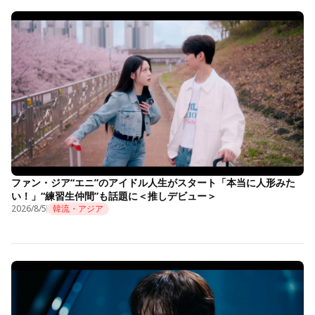
ファン・ジア“エニ”のアイドル人生がスタート「本当に人形みた
い！」“練習生仲間”も話題に＜推しデビュー＞
2026/8/5
韓流・アジア