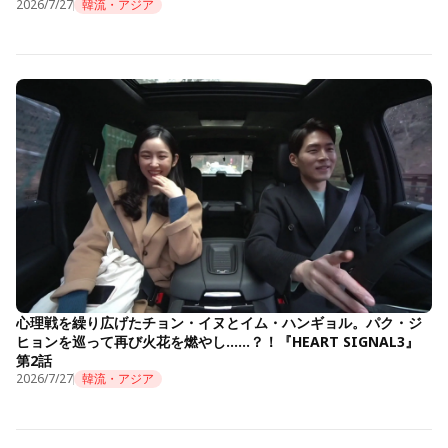
2026/7/27
韓流・アジア
心理戦を繰り広げたチョン・イヌとイム・ハンギョル。パク・ジ
ヒョンを巡って再び火花を燃やし……？！『HEART SIGNAL3』
第2話
2026/7/27
韓流・アジア