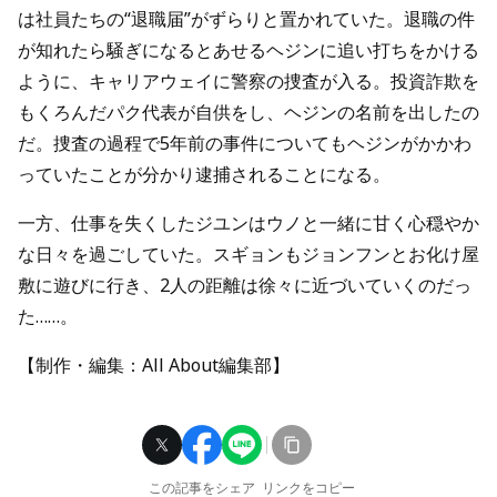
は社員たちの“退職届”がずらりと置かれていた。退職の件
が知れたら騒ぎになるとあせるヘジンに追い打ちをかける
ように、キャリアウェイに警察の捜査が入る。投資詐欺を
もくろんだパク代表が自供をし、ヘジンの名前を出したの
だ。捜査の過程で5年前の事件についてもヘジンがかかわ
っていたことが分かり逮捕されることになる。
一方、仕事を失くしたジユンはウノと一緒に甘く心穏やか
な日々を過ごしていた。スギョンもジョンフンとお化け屋
敷に遊びに行き、2人の距離は徐々に近づいていくのだっ
た……。
【制作・編集：All About編集部】
この記事をシェア
リンクをコピー