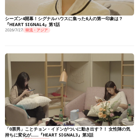
シーズン4開幕！シグナルハウスに集った6人の第一印象は？
『HEART SIGNAL4』第1話
2026/7/27
韓流・アジア
「0票男」ことチョン・イドンがついに動き出す？！ 女性陣の気
持ちに変化が……『HEART SIGNAL3』第3話