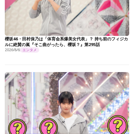
櫻坂46・田村保乃は「体育会系爆美女代表」？ 持ち前のフィジカ
ルに絶賛の嵐『そこ曲がったら、櫻坂？』第295話
2026/8/6
エンタメ