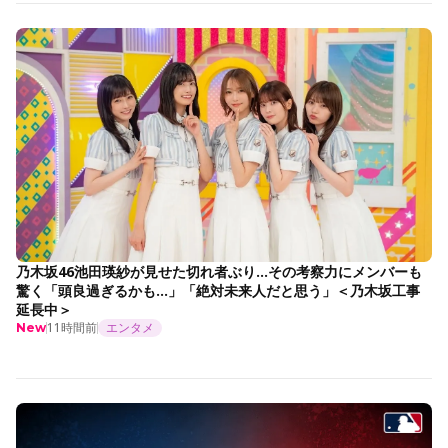
乃木坂46池田瑛紗が見せた切れ者ぶり…その考察力にメンバーも
驚く「頭良過ぎるかも…」「絶対未来人だと思う」＜乃木坂工事
延長中＞
11時間前
エンタメ
New