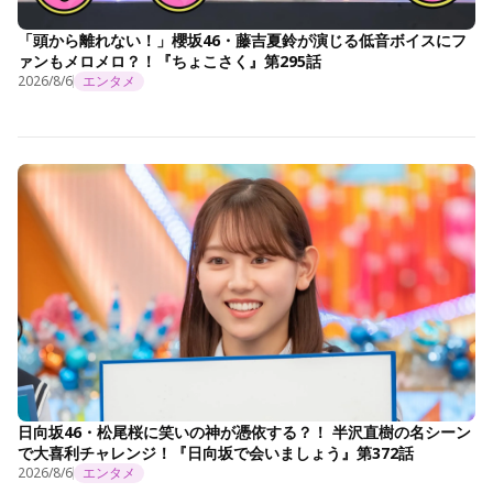
「頭から離れない！」櫻坂46・藤吉夏鈴が演じる低音ボイスにフ
ァンもメロメロ？！『ちょこさく』第295話
2026/8/6
エンタメ
日向坂46・松尾桜に笑いの神が憑依する？！ 半沢直樹の名シーン
で大喜利チャレンジ！『日向坂で会いましょう』第372話
2026/8/6
エンタメ