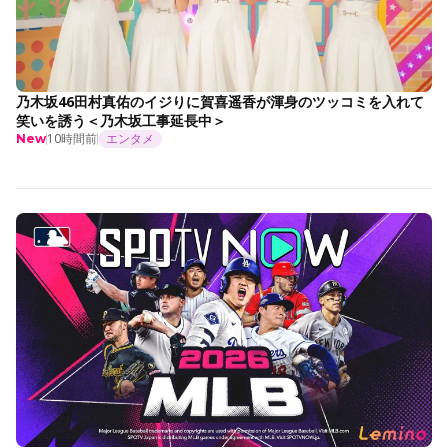
乃木坂46田村真佑のイジりに賀喜遥香が渾身のツッコミを入れて
笑いを誘う＜乃木坂工事延長中＞
10時間前
エンタメ
New