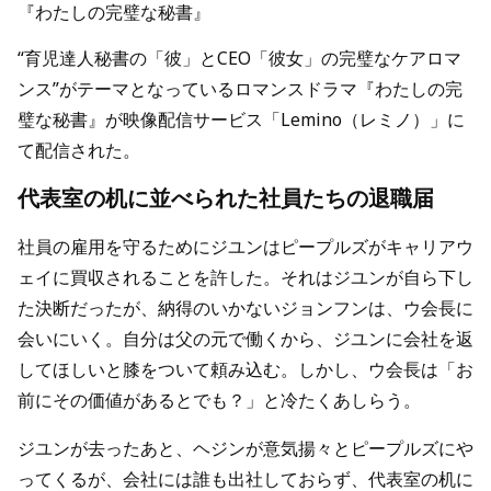
『わたしの完璧な秘書』
“育児達人秘書の「彼」とCEO「彼女」の完璧なケアロマ
ンス”がテーマとなっているロマンスドラマ『わたしの完
璧な秘書』が映像配信サービス「Lemino（レミノ）」に
て配信された。
代表室の机に並べられた社員たちの退職届
社員の雇用を守るためにジユンはピープルズがキャリアウ
ェイに買収されることを許した。それはジユンが自ら下し
た決断だったが、納得のいかないジョンフンは、ウ会長に
会いにいく。自分は父の元で働くから、ジユンに会社を返
してほしいと膝をついて頼み込む。しかし、ウ会長は「お
前にその価値があるとでも？」と冷たくあしらう。
ジユンが去ったあと、ヘジンが意気揚々とピープルズにや
ってくるが、会社には誰も出社しておらず、代表室の机に